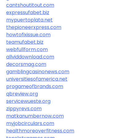
cantshoutitout.com
expressufabet.biz
mypuertoplata.net
thepioneerxpress.com
howtofixissue.com
teamufabet.biz
webfullform.com
allviddownload.com
decorsmag.com
gamblingcasinonews.com
universitiesofamerica.net
progameofbrands.com
qbreview.org
servicewueste.org
zippyrevs.com
matkanumbernow.com
myjobcirculars.com
healthmoreoverfitness.com