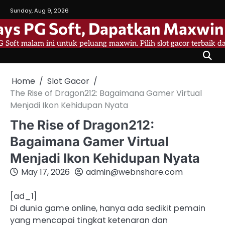
Skip
Sunday, Aug 9, 2026
to
ys PG Soft, Dapatkan Maxwin 
content
 Soft malam ini untuk peluang maxwin. Pilih slot gacor terbaik 
Home
Slot Gacor
The Rise of Dragon212: Bagaimana Gamer Virtual
Menjadi Ikon Kehidupan Nyata
The Rise of Dragon212:
Bagaimana Gamer Virtual
Menjadi Ikon Kehidupan Nyata
May 17, 2026
admin@webnshare.com
[ad_1]
Di dunia game online, hanya ada sedikit pemain
yang mencapai tingkat ketenaran dan