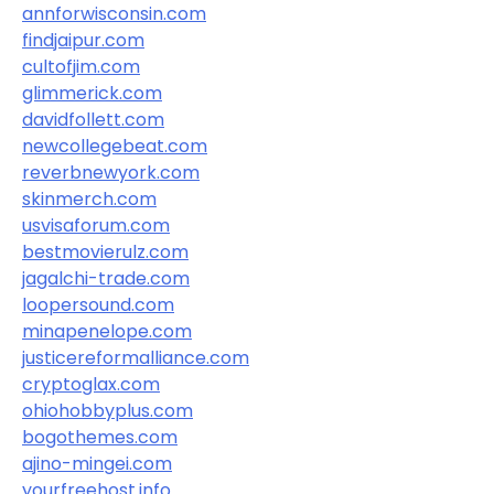
annforwisconsin.com
findjaipur.com
cultofjim.com
glimmerick.com
davidfollett.com
newcollegebeat.com
reverbnewyork.com
skinmerch.com
usvisaforum.com
bestmovierulz.com
jagalchi-trade.com
loopersound.com
minapenelope.com
justicereformalliance.com
cryptoglax.com
ohiohobbyplus.com
bogothemes.com
ajino-mingei.com
yourfreehost.info