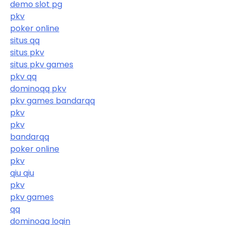
demo slot pg
pkv
poker online
situs qq
situs pkv
situs pkv games
pkv qq
dominoqq pkv
pkv games bandarqq
pkv
pkv
bandarqq
poker online
pkv
qiu qiu
pkv
pkv games
qq
dominoqq login