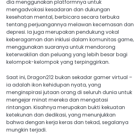
dia menggunakan platformnya untuk
mengadvokasi kesadaran dan dukungan
kesehatan mental, berbicara secara terbuka
tentang perjuangannya melawan kecemasan dan
depresi. Ia juga merupakan pendukung vokal
keberagaman dan inklusi dalam komunitas game,
menggunakan suaranya untuk mendorong
keterwakilan dan peluang yang lebih besar bagi
kelompok-kelompok yang terpinggirkan.
Saat ini, Dragon212 bukan sekadar gamer virtual –
ia adalah ikon kehidupan nyata, yang
menginspirasi jutaan orang di seluruh dunia untuk
mengejar minat mereka dan mengatasi
rintangan. Kisahnya merupakan bukti kekuatan
ketekunan dan dedikasi, yang menunjukkan
bahwa dengan kerja keras dan tekad, segalanya
mungkin terjadi.