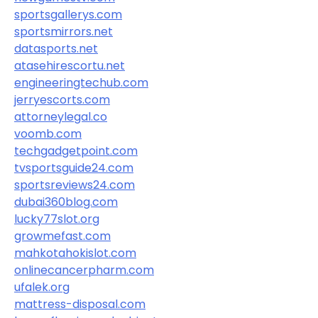
sportsgallerys.com
sportsmirrors.net
datasports.net
atasehirescortu.net
engineeringtechub.com
jerryescorts.com
attorneylegal.co
voomb.com
techgadgetpoint.com
tvsportsguide24.com
sportsreviews24.com
dubai360blog.com
lucky77slot.org
growmefast.com
mahkotahokislot.com
onlinecancerpharm.com
ufalek.org
mattress-disposal.com