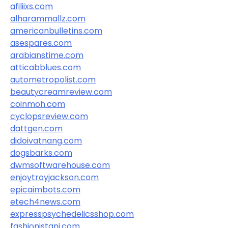
afiliixs.com
alharammallz.com
americanbulletins.com
asespares.com
arabianstime.com
atticabblues.com
autometropolist.com
beautycreamreview.com
coinmoh.com
cyclopsreview.com
dattgen.com
didoivatnang.com
dogsbarks.com
dwmsoftwarehouse.com
enjoytroyjackson.com
epicaimbots.com
etech4news.com
expresspsychedelicsshop.com
fashionistani.com