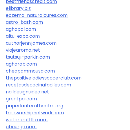
bestfriendscredit.com
elibrary.biz
eczema-naturalcures.com
astro-bath.com
aghapal.com
altu-expo.com
authorjennijames.com
viajearoma.net
tsutsuji-parkin.com
agharab.com
cheapammousa.com
thepositiveladiessoccerclub.com
recetasdecocinafaciles.com
naildesignsidea.net
greatpai.com
paperlanterntheatre.org
freeworshipnetwork.com
watercraftllc.com
abourge.com