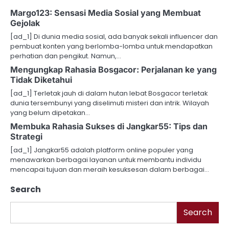
Margo123: Sensasi Media Sosial yang Membuat
Gejolak
[ad_1] Di dunia media sosial, ada banyak sekali influencer dan
pembuat konten yang berlomba-lomba untuk mendapatkan
perhatian dan pengikut. Namun,…
Mengungkap Rahasia Bosgacor: Perjalanan ke yang
Tidak Diketahui
[ad_1] Terletak jauh di dalam hutan lebat Bosgacor terletak
dunia tersembunyi yang diselimuti misteri dan intrik. Wilayah
yang belum dipetakan…
Membuka Rahasia Sukses di Jangkar55: Tips dan
Strategi
[ad_1] Jangkar55 adalah platform online populer yang
menawarkan berbagai layanan untuk membantu individu
mencapai tujuan dan meraih kesuksesan dalam berbagai…
Search
Search