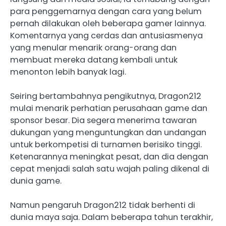
para penggemarnya dengan cara yang belum
pernah dilakukan oleh beberapa gamer lainnya.
Komentarnya yang cerdas dan antusiasmenya
yang menular menarik orang-orang dan
membuat mereka datang kembali untuk
menonton lebih banyak lagi.
Seiring bertambahnya pengikutnya, Dragon212
mulai menarik perhatian perusahaan game dan
sponsor besar. Dia segera menerima tawaran
dukungan yang menguntungkan dan undangan
untuk berkompetisi di turnamen berisiko tinggi.
Ketenarannya meningkat pesat, dan dia dengan
cepat menjadi salah satu wajah paling dikenal di
dunia game.
Namun pengaruh Dragon212 tidak berhenti di
dunia maya saja. Dalam beberapa tahun terakhir,