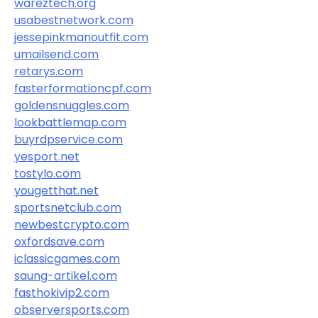
wareztech.org
usabestnetwork.com
jessepinkmanoutfit.com
umailsend.com
retarys.com
fasterformationcpf.com
goldensnuggles.com
lookbattlemap.com
buyrdpservice.com
yesport.net
tostylo.com
yougetthat.net
sportsnetclub.com
newbestcrypto.com
oxfordsave.com
iclassicgames.com
saung-artikel.com
fasthokivip2.com
observersports.com