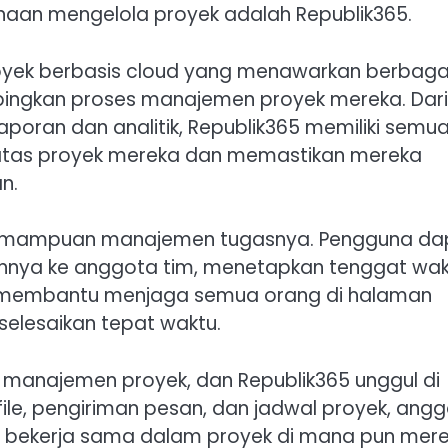
ahaan mengelola proyek adalah Republik365.
oyek berbasis cloud yang menawarkan berbaga
pingkan proses manajemen proyek mereka. Dari
poran dan analitik, Republik365 memiliki semu
 atas proyek mereka dan memastikan mereka
n.
h kemampuan manajemen tugasnya. Pengguna da
ya ke anggota tim, menetapkan tenggat wak
ni membantu menjaga semua orang di halaman
elesaikan tepat waktu.
i manajemen proyek, dan Republik365 unggul di
i file, pengiriman pesan, dan jadwal proyek, ang
 bekerja sama dalam proyek di mana pun mer