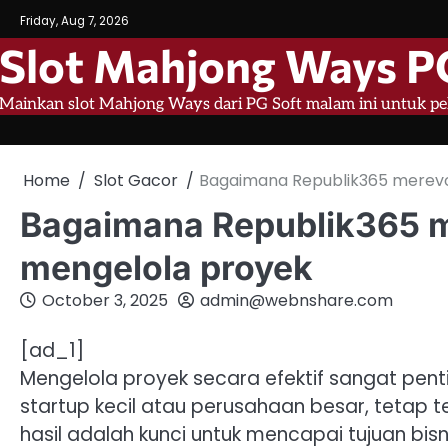
Skip
Friday, Aug 7, 2026
to
Slot Mahjong Ways PG
content
Mainkan slot Mahjong Ways dari PG Soft malam ini untuk pel
Home
Slot Gacor
Bagaimana Republik365 merevo
Bagaimana Republik365 m
mengelola proyek
October 3, 2025
admin@webnshare.com
[ad_1]
Mengelola proyek secara efektif sangat pentin
startup kecil atau perusahaan besar, tetap 
hasil adalah kunci untuk mencapai tujuan bis