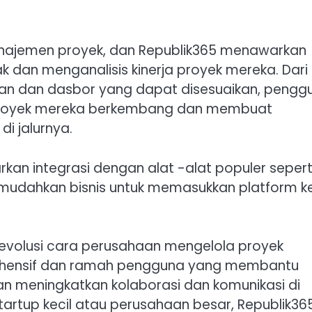
manajemen proyek, dan Republik365 menawarkan
 dan menganalisis kinerja proyek mereka. Dari
ran dan dasbor yang dapat disesuaikan, pengg
royek mereka berkembang dan membuat
i jalurnya.
warkan integrasi dengan alat -alat populer sepert
memudahkan bisnis untuk memasukkan platform k
evolusi cara perusahaan mengelola proyek
ehensif dan ramah pengguna yang membantu
 meningkatkan kolaborasi dan komunikasi di
artup kecil atau perusahaan besar, Republik36