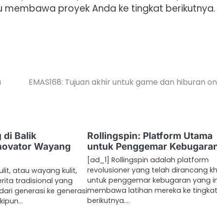
 membawa proyek Anda ke tingkat berikutnya.
a
EMAS168: Tujuan akhir untuk game dan hiburan on
di Balik
Rollingspin: Platform Utama
novator Wayang
untuk Penggemar Kebugara
[ad_1] Rollingspin adalah platform
revolusioner yang telah dirancang k
it, atau wayang kulit,
untuk penggemar kebugaran yang i
rita tradisional yang
membawa latihan mereka ke tingka
dari generasi ke generasi
berikutnya.…
skipun…