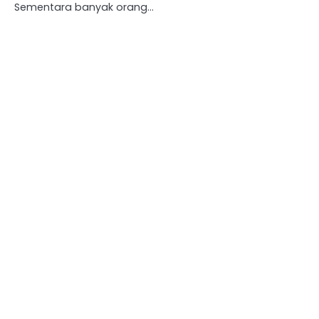
Sementara banyak orang…