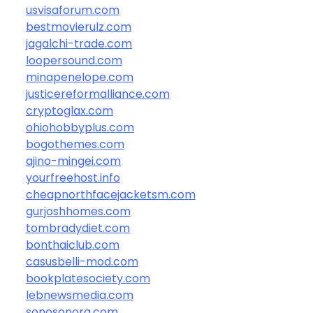
usvisaforum.com
bestmovierulz.com
jagalchi-trade.com
loopersound.com
minapenelope.com
justicereformalliance.com
cryptoglax.com
ohiohobbyplus.com
bogothemes.com
ajino-mingei.com
yourfreehost.info
cheapnorthfacejacketsm.com
gurjoshhomes.com
tombradydiet.com
bonthaiclub.com
casusbelli-mod.com
bookplatesociety.com
lebnewsmedia.com
sonosonora.com