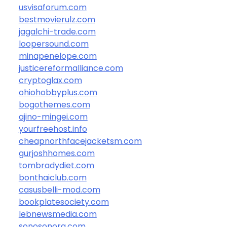
usvisaforum.com
bestmovierulz.com
jagalchi-trade.com
loopersound.com
minapenelope.com
justicereformalliance.com
cryptoglax.com
ohiohobbyplus.com
bogothemes.com
ajino-mingei.com
yourfreehost.info
cheapnorthfacejacketsm.com
gurjoshhomes.com
tombradydiet.com
bonthaiclub.com
casusbelli-mod.com
bookplatesociety.com
lebnewsmedia.com
sonosonora.com