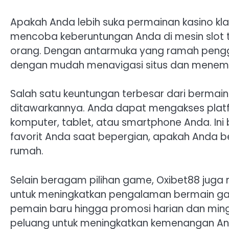
Apakah Anda lebih suka permainan kasino klasi
mencoba keberuntungan Anda di mesin slot t
orang. Dengan antarmuka yang ramah peng
dengan mudah menavigasi situs dan menemu
Salah satu keuntungan terbesar dari bermai
ditawarkannya. Anda dapat mengakses platf
komputer, tablet, atau smartphone Anda. Ini
favorit Anda saat bepergian, apakah Anda be
rumah.
Selain beragam pilihan game, Oxibet88 jug
untuk meningkatkan pengalaman bermain ga
pemain baru hingga promosi harian dan min
peluang untuk meningkatkan kemenangan A