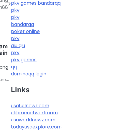
yang
pkv games bandarqq
in88
pkv
pkv
bandarqq
poker online
pkv
qiu qiu
gam
pkv
ain
pkv games
qq
yang
dominoqq login
gam…
Links
usafullnewz.com
uktimenetwork.com
usaworldnewz.com
todayusaexplore.com