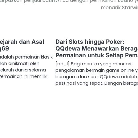
Lepaskan penjudi batin Anda dengan permainan kasino 
menarik Starw
Sejarah dan Asal
Dari Slots hingga Poker:
g69
QQdewa Menawarkan Bera
Permainan untuk Setiap Pem
adalah permainan klasik
lah dinikmati oleh
[ad_1] Bagi mereka yang mencari
seluruh dunia selama
pengalaman bermain game online 
rmainan ini memiliki
beragam dan seru, QQdewa adalah
destinasi yang tepat. Dengan bera