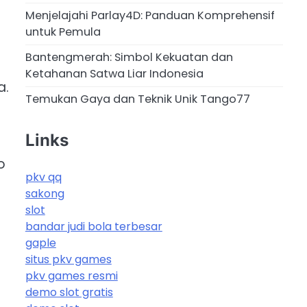
Menjelajahi Parlay4D: Panduan Komprehensif
untuk Pemula
Bantengmerah: Simbol Kekuatan dan
Ketahanan Satwa Liar Indonesia
a.
Temukan Gaya dan Teknik Unik Tango77
Links
o
pkv qq
sakong
slot
bandar judi bola terbesar
gaple
situs pkv games
pkv games resmi
demo slot gratis