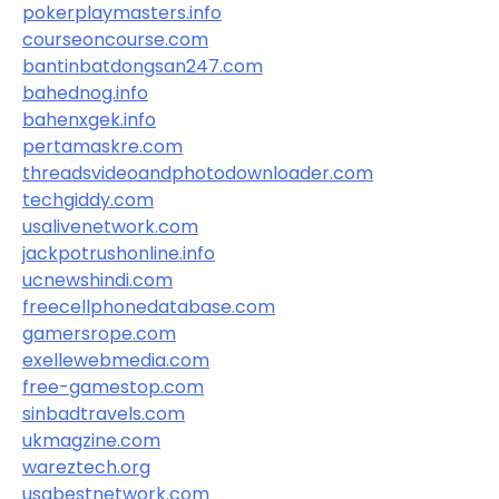
pokerplaymasters.info
courseoncourse.com
bantinbatdongsan247.com
bahednog.info
bahenxgek.info
pertamaskre.com
threadsvideoandphotodownloader.com
techgiddy.com
usalivenetwork.com
jackpotrushonline.info
ucnewshindi.com
freecellphonedatabase.com
gamersrope.com
exellewebmedia.com
free-gamestop.com
sinbadtravels.com
ukmagzine.com
wareztech.org
usabestnetwork.com