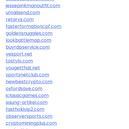
jessepinkmanoutfit.com
umailsend.com
retarys.com
fasterformationcpf.com
goldensnuggles.com
lookbattlemap.com
buyrdpservice.com
yesport.net
tostylo.com
yougetthat.net
sportsnetclub.com
newbestcrypto.com
oxfordsave.com
iclassicgames.com
saung-artikel.com
fasthokivip2.com
observersports.com
cryptominingplus.com