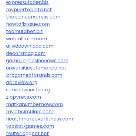
expressufabet.biz
mypuertoplata.net
thepioneerxpress.com
howtofixissue.com
teamufabet.biz
webfullform.com
allviddownload.com
decorsmag.com
gamblingcasinonews.com
universitiesofamerica.net
progameofbrands.com
qbreview.org
servicewueste.org
zippyrevs.com
matkanumbernow.com
myjobcirculars.com
healthmoreoverfitness.com
topslotxgames.com
routerloggnet.net