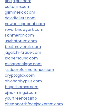
findjaipur.com
cultofjim.com
glimmerick.com
davidfollett.com
newcollegebeat.com
reverbnewyork.com
skinmerch.com
usvisaforum.com
bestmovierulz.com
jagalchi-trade.com
loopersound.com
minapenelope.com
justicereformalliance.com
cryptoglax.com
ohiohobbyplus.com
bogothemes.com
ajino-mingei.com
yourfreehost.info
cheapnorthfacejacketsm.com