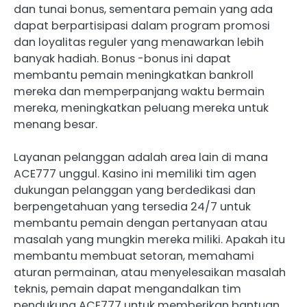
dan tunai bonus, sementara pemain yang ada
dapat berpartisipasi dalam program promosi
dan loyalitas reguler yang menawarkan lebih
banyak hadiah. Bonus -bonus ini dapat
membantu pemain meningkatkan bankroll
mereka dan memperpanjang waktu bermain
mereka, meningkatkan peluang mereka untuk
menang besar.
Layanan pelanggan adalah area lain di mana
ACE777 unggul. Kasino ini memiliki tim agen
dukungan pelanggan yang berdedikasi dan
berpengetahuan yang tersedia 24/7 untuk
membantu pemain dengan pertanyaan atau
masalah yang mungkin mereka miliki. Apakah itu
membantu membuat setoran, memahami
aturan permainan, atau menyelesaikan masalah
teknis, pemain dapat mengandalkan tim
pendukung ACE777 untuk memberikan bantuan