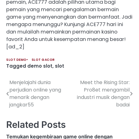
pemain, ACE777 adalah pilihan utama bagi
pemain yang mencari pengalaman bermain
game yang menyenangkan dan bermanfaat. Jadi
mengapa menunggu? Kunjungi ACE777 hari ini
dan mulailah memainkan permainan kasino
favorit Anda untuk kesempatan menang besar!
[ad_2]
SLOT DEMO
SLOT GACOR
Tagged
demo slot
,
slot
Menjelajahi dunia
Meet the Rising Star:
Post
perjudian online yang
Pro8et mengambil
navigation
menarik dengan
industri musik dengan
jangkar55
badai
Related Posts
Temukan kegembiraan game online dengan