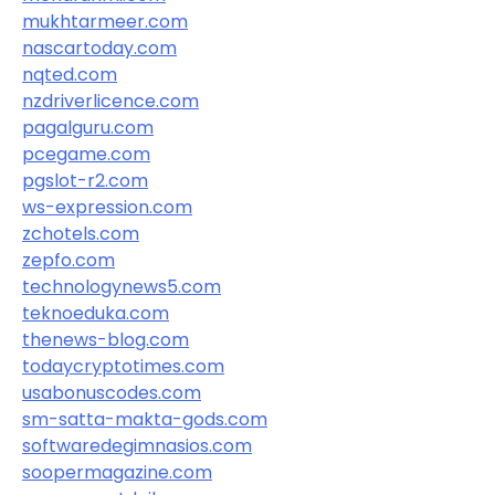
mukhtarmeer.com
nascartoday.com
nqted.com
nzdriverlicence.com
pagalguru.com
pcegame.com
pgslot-r2.com
ws-expression.com
zchotels.com
zepfo.com
technologynews5.com
teknoeduka.com
thenews-blog.com
todaycryptotimes.com
usabonuscodes.com
sm-satta-makta-gods.com
softwaredegimnasios.com
soopermagazine.com