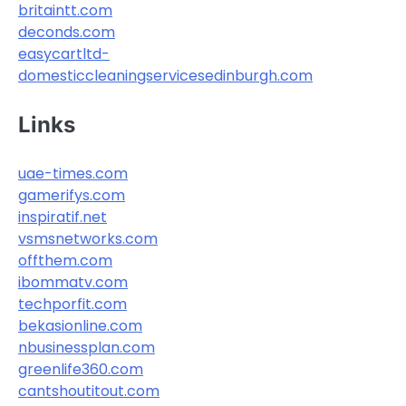
britaintt.com
deconds.com
easycartltd-
domesticcleaningservicesedinburgh.com
Links
uae-times.com
gamerifys.com
inspiratif.net
vsmsnetworks.com
offthem.com
ibommatv.com
techporfit.com
bekasionline.com
nbusinessplan.com
greenlife360.com
cantshoutitout.com