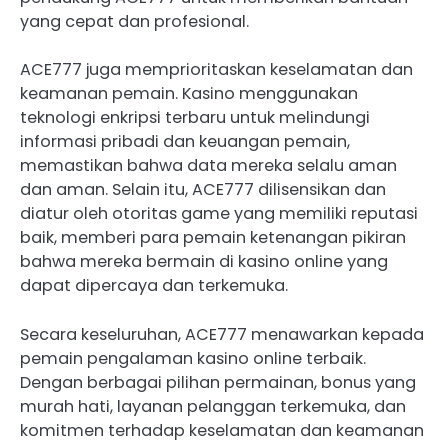
yang cepat dan profesional.
ACE777 juga memprioritaskan keselamatan dan
keamanan pemain. Kasino menggunakan
teknologi enkripsi terbaru untuk melindungi
informasi pribadi dan keuangan pemain,
memastikan bahwa data mereka selalu aman
dan aman. Selain itu, ACE777 dilisensikan dan
diatur oleh otoritas game yang memiliki reputasi
baik, memberi para pemain ketenangan pikiran
bahwa mereka bermain di kasino online yang
dapat dipercaya dan terkemuka.
Secara keseluruhan, ACE777 menawarkan kepada
pemain pengalaman kasino online terbaik.
Dengan berbagai pilihan permainan, bonus yang
murah hati, layanan pelanggan terkemuka, dan
komitmen terhadap keselamatan dan keamanan