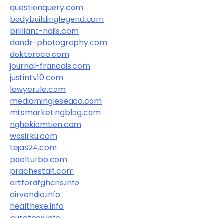
questionquery.com
bodybuildinglegend.com
brilliant-nails.com
dandr-photography.com
dokteroce.com
journal-francais.com
justintv10.com
lawyerule.com
mediamingleseaco.com
mtsmarketingblog.com
nghekiemtien.com
wasirku.com
tejas24.com
poolturbo.com
prachestait.com
artforafghans.info
airvendio.info
healthexe.info
puretecx.info