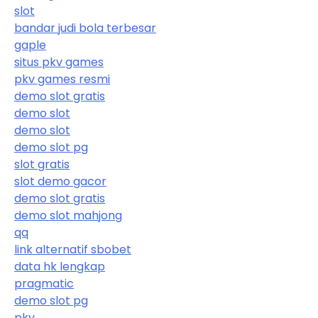
slot
bandar judi bola terbesar
gaple
situs pkv games
pkv games resmi
demo slot gratis
demo slot
demo slot
demo slot pg
slot gratis
slot demo gacor
demo slot gratis
demo slot mahjong
qq
link alternatif sbobet
data hk lengkap
pragmatic
demo slot pg
pkv