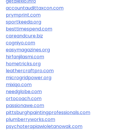
getalexio.info
accountaudittaxcon.com
prymprint.com
sportkeeda.org
besttimespend.com
careandcure.biz
cogniyo.com
easymagazines.org
hirfanjilasmi.com
hometricks.org
leathercraftpro.com
microgridpower.org
mixiqo.com
needglobe.com
ortocoach.com
passionawe.com
pittsburghpaintingprofessionals.com
plumberryworks.com
psychoterapiawioletanowak.com