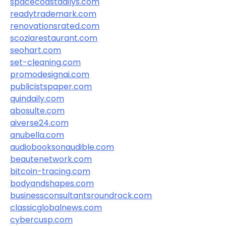
spacecoastdailys.com
readytrademark.com
renovationsrated.com
scoziarestaurant.com
seohart.com
set-cleaning.com
promodesignai.com
publicistspaper.com
quindaily.com
abosulte.com
aiverse24.com
anubella.com
audiobooksonaudible.com
beautenetwork.com
bitcoin-tracing.com
bodyandshapes.com
businessconsultantsroundrock.com
classicglobalnews.com
cybercusp.com