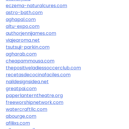
eczema-naturalcures.com
astro-bath.com
aghapal.com
altu-expo.com
authorjennijames.com
viajearoma.net
tsutsuji-parkin.com
agharab.com
cheapammousa.com
thepositiveladiessoccerclub.com
recetasdecocinafaciles.com
naildesignsidea.net
greatpai.com
paperlanterntheatre.org
freeworshipnetwork.com
watercraftllc.com
abourge.com
afiliixs.com