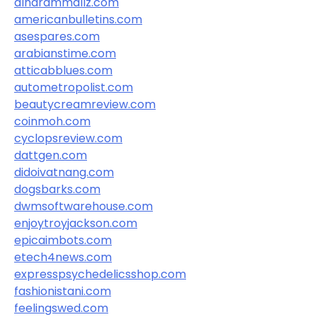
alharammallz.com
americanbulletins.com
asespares.com
arabianstime.com
atticabblues.com
autometropolist.com
beautycreamreview.com
coinmoh.com
cyclopsreview.com
dattgen.com
didoivatnang.com
dogsbarks.com
dwmsoftwarehouse.com
enjoytroyjackson.com
epicaimbots.com
etech4news.com
expresspsychedelicsshop.com
fashionistani.com
feelingswed.com