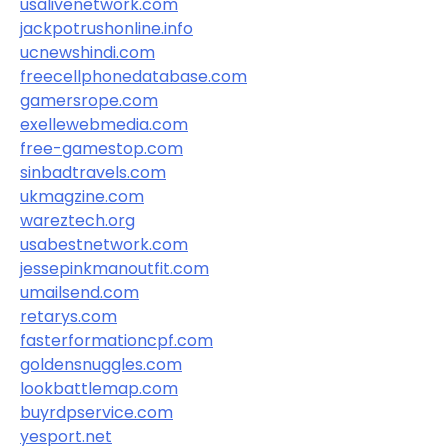
usalivenetwork.com
jackpotrushonline.info
ucnewshindi.com
freecellphonedatabase.com
gamersrope.com
exellewebmedia.com
free-gamestop.com
sinbadtravels.com
ukmagzine.com
wareztech.org
usabestnetwork.com
jessepinkmanoutfit.com
umailsend.com
retarys.com
fasterformationcpf.com
goldensnuggles.com
lookbattlemap.com
buyrdpservice.com
yesport.net