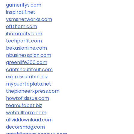
gamerifys.com
inspiratif.net
vsmsnetworks.com
offthem.com
ibommatv.com
techporfit.com
bekasionline.com
nbusinessplan.com
greenlife360.com
cantshoutitout.com
expressufabet.biz
mypuertoplata.net
thepioneerxpress.com
howtofixissue.com
teamufabet.biz
webfullform.com
allviddownload.com
decorsmag.com