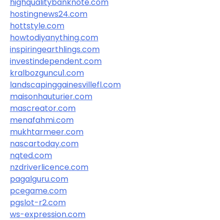
highqualitybanknote.com
hostingnews24.com
hottstyle.com
howtodiyanything.com
inspiringearthlings.com
investindependent.com
kralbozguncu1.com
landscapinggainesvillefl.com
maisonhauturier.com
mascreator.com
menafahmi.com
mukhtarmeer.com
nascartoday.com
nqted.com
nzdriverlicence.com
pagalguru.com
pcegame.com
pgslot-r2.com
ws-expression.com