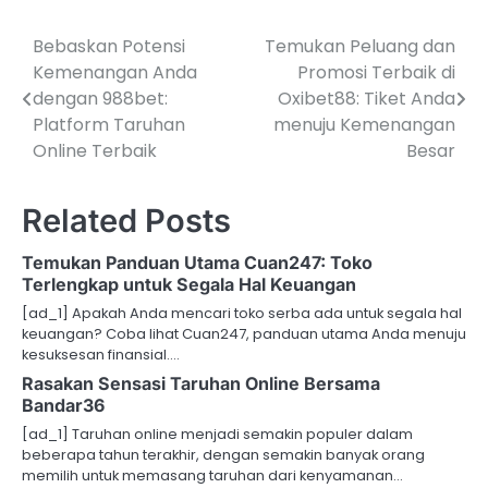
Bebaskan Potensi
Temukan Peluang dan
Post
Kemenangan Anda
Promosi Terbaik di
navigation
dengan 988bet:
Oxibet88: Tiket Anda
Platform Taruhan
menuju Kemenangan
Online Terbaik
Besar
Related Posts
Temukan Panduan Utama Cuan247: Toko
Terlengkap untuk Segala Hal Keuangan
[ad_1] Apakah Anda mencari toko serba ada untuk segala hal
keuangan? Coba lihat Cuan247, panduan utama Anda menuju
kesuksesan finansial.…
Rasakan Sensasi Taruhan Online Bersama
Bandar36
[ad_1] Taruhan online menjadi semakin populer dalam
beberapa tahun terakhir, dengan semakin banyak orang
memilih untuk memasang taruhan dari kenyamanan…