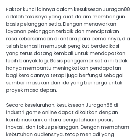
Faktor kunci lainnya dalam kesuksesan Juragan88
adalah fokusnya yang kuat dalam membangun
basis pelanggan setia. Dengan menawarkan
layanan pelanggan terbaik dan menciptakan
rasa kebersamaan di antara para pemainnya, dia
telah berhasil memupuk pengikut berdedikasi
yang terus datang kembali untuk mendapatkan
lebih banyak lagi. Basis penggemar setia ini tidak
hanya membantu meningkatkan pendapatan
bagi kerajaannya tetapi juga berfungsi sebagai
sumber masukan dan ide yang berharga untuk
proyek masa depan.
Secara keseluruhan, kesuksesan Juragan88 di
industri game online dapat dikaitkan dengan
kombinasi unik antara pengetahuan pasar,
inovasi, dan fokus pelanggan. Dengan memahami
kebutuhan audiensnya, tetap menjadi yang