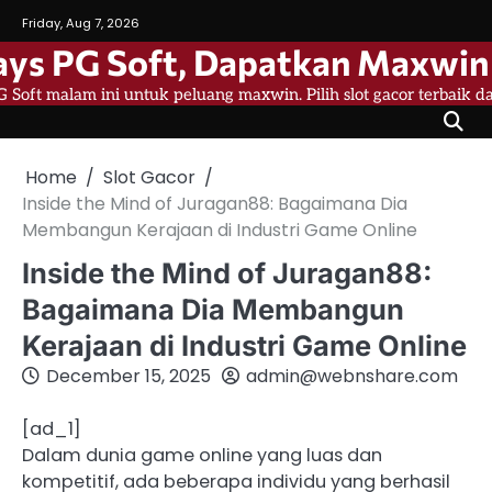
Skip
Friday, Aug 7, 2026
to
ys PG Soft, Dapatkan Maxwin 
content
 Soft malam ini untuk peluang maxwin. Pilih slot gacor terbaik 
Home
Slot Gacor
Inside the Mind of Juragan88: Bagaimana Dia
Membangun Kerajaan di Industri Game Online
Inside the Mind of Juragan88:
Bagaimana Dia Membangun
Kerajaan di Industri Game Online
December 15, 2025
admin@webnshare.com
[ad_1]
Dalam dunia game online yang luas dan
kompetitif, ada beberapa individu yang berhasil