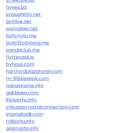
streetlife.biz
hyves.biz
enoughinfo.net
pinhive.net
warnabet.net
bollym4u.me
bolly2tollyblog.me
pandaclub.me
flyttevask.io
byhous.com
hartfordplazahotel.com
m-918kissapk.com
nabavkame.info
gakbiasa.com
iflowerhu.info
chicagocrystalconnection.com
imanabadii.com
trilipohu.info
appruptio.info