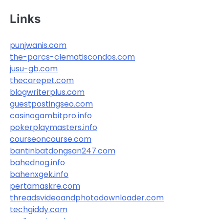
Links
punjwanis.com
the-parcs-clematiscondos.com
jusu-gb.com
thecarepet.com
blogwriterplus.com
guestpostingseo.com
casinogambitpro.info
pokerplaymasters.info
courseoncourse.com
bantinbatdongsan247.com
bahednog.info
bahenxgek.info
pertamaskre.com
threadsvideoandphotodownloader.com
techgiddy.com