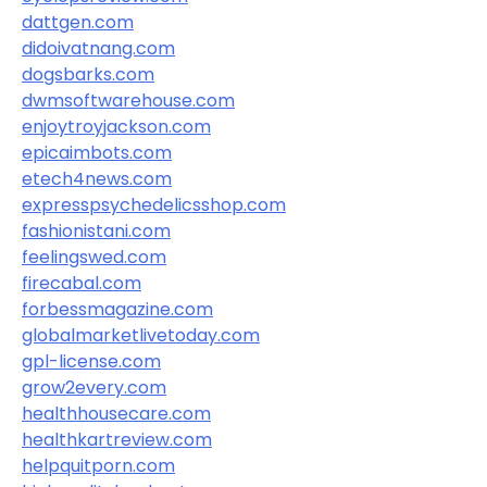
dattgen.com
didoivatnang.com
dogsbarks.com
dwmsoftwarehouse.com
enjoytroyjackson.com
epicaimbots.com
etech4news.com
expresspsychedelicsshop.com
fashionistani.com
feelingswed.com
firecabal.com
forbessmagazine.com
globalmarketlivetoday.com
gpl-license.com
grow2every.com
healthhousecare.com
healthkartreview.com
helpquitporn.com