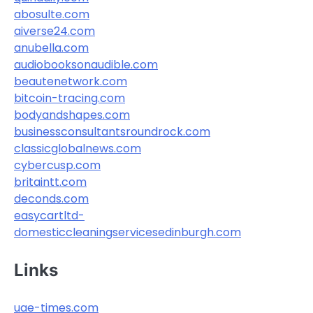
abosulte.com
aiverse24.com
anubella.com
audiobooksonaudible.com
beautenetwork.com
bitcoin-tracing.com
bodyandshapes.com
businessconsultantsroundrock.com
classicglobalnews.com
cybercusp.com
britaintt.com
deconds.com
easycartltd-
domesticcleaningservicesedinburgh.com
Links
uae-times.com