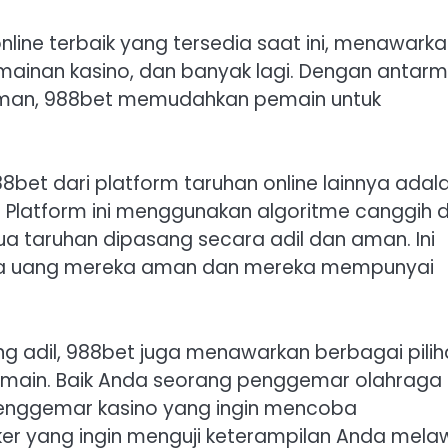
nline terbaik yang tersedia saat ini, menawark
rmainan kasino, dan banyak lagi. Dengan antar
man, 988bet memudahkan pemain untuk
bet dari platform taruhan online lainnya adal
 Platform ini menggunakan algoritme canggih 
a taruhan dipasang secara adil dan aman. Ini
wa uang mereka aman dan mereka mempunyai
 adil, 988bet juga menawarkan berbagai pilih
pemain. Baik Anda seorang penggemar olahraga
 penggemar kasino yang ingin mencoba
ker yang ingin menguji keterampilan Anda mel