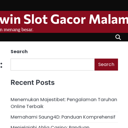
in Slot Gacor Malam 
an menang besar.
Search
:
Search
Recent Posts
Menemukan Majestibet: Pengalaman Taruhan
Online Terbaik
Memahami Saung4D: Panduan Komprehensif
Menjelajahi Ahlia Casino: Panduan