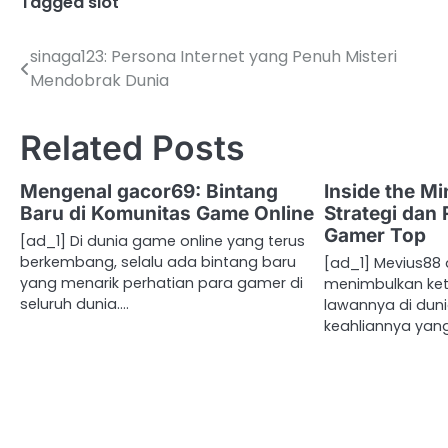
Tagged
slot
sinaga123: Persona Internet yang Penuh Misteri
Post
Mendobrak Dunia
navigation
Related Posts
Mengenal gacor69: Bintang
Inside the M
Baru di Komunitas Game Online
Strategi dan
Gamer Top
[ad_1] Di dunia game online yang terus
berkembang, selalu ada bintang baru
[ad_1] Mevius88
yang menarik perhatian para gamer di
menimbulkan ket
seluruh dunia.…
lawannya di duni
keahliannya yang