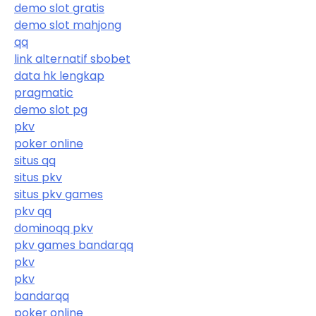
demo slot gratis
demo slot mahjong
qq
link alternatif sbobet
data hk lengkap
pragmatic
demo slot pg
pkv
poker online
situs qq
situs pkv
situs pkv games
pkv qq
dominoqq pkv
pkv games bandarqq
pkv
pkv
bandarqq
poker online