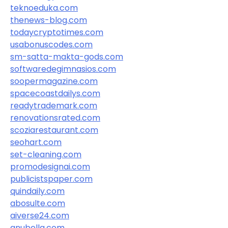
teknoeduka.com
thenews-blog.com
todaycryptotimes.com
usabonuscodes.com
sm-satta-makta-gods.com
softwaredegimnasios.com
soopermagazine.com
spacecoastdailys.com
readytrademark.com
renovationsrated.com
scoziarestaurant.com
seohart.com
set-cleaning.com
promodesignai.com
publicistspaper.com
quindaily.com
abosulte.com
aiverse24.com
anubella.com