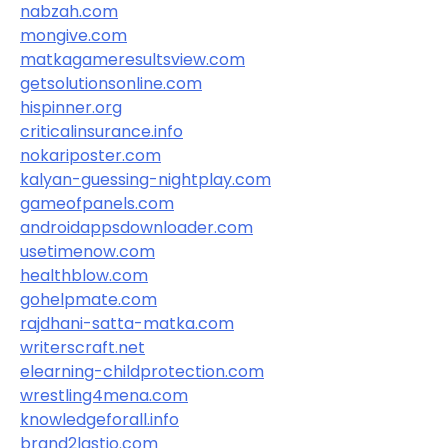
nabzah.com
mongive.com
matkagameresultsview.com
getsolutionsonline.com
hispinner.org
criticalinsurance.info
nokariposter.com
kalyan-guessing-nightplay.com
gameofpanels.com
androidappsdownloader.com
usetimenow.com
healthblow.com
gohelpmate.com
rajdhani-satta-matka.com
writerscraft.net
elearning-childprotection.com
wrestling4mena.com
knowledgeforall.info
brand2lastio.com