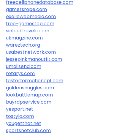
freecellphonedatabase.com
gamersrope.com
exellewebmedia.com
free-gamestop.com
sinbadtravels.com
ukmagzine.com
wareztech.org
usabestnetwork.com
jessepinkmanoutfit.com
umailsend.com
retarys.com
fasterformationcpf.com
goldensnuggles.com
lookbattlemap.com
buyrdpservice.com
yesport.net
tostylo.com
yougetthat.net
sportsnetclub.com