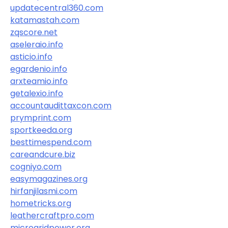
updatecentral360.com
katamastah.com
zqscore.net
aseleraio.info
asticio.info
egardenio.info
arxteamio.info
getalexio.info
accountaudittaxcon.com
prymprint.com
sportkeeda.org
besttimespend.com
careandcure.biz
cogniyo.com
easymagazines.org
hirfanjilasmi.com
hometricks.org
leathercraftpro.com
microgridpower.org