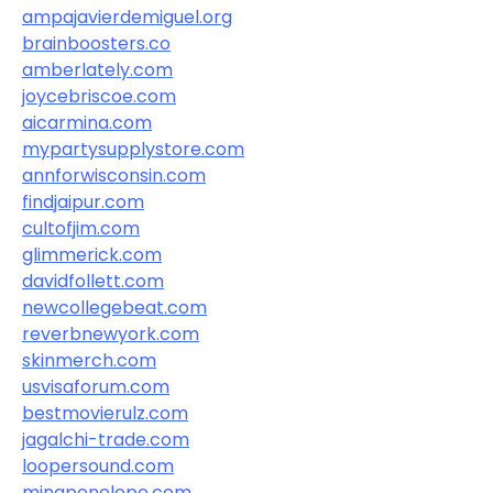
ampajavierdemiguel.org
brainboosters.co
amberlately.com
joycebriscoe.com
aicarmina.com
mypartysupplystore.com
annforwisconsin.com
findjaipur.com
cultofjim.com
glimmerick.com
davidfollett.com
newcollegebeat.com
reverbnewyork.com
skinmerch.com
usvisaforum.com
bestmovierulz.com
jagalchi-trade.com
loopersound.com
minapenelope.com