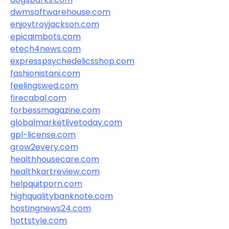
dwmsoftwarehouse.com
enjoytroyjackson.com
epicaimbots.com
etech4news.com
expresspsychedelicsshop.com
fashionistani.com
feelingswed.com
firecabal.com
forbessmagazine.com
globalmarketlivetoday.com
gpl-license.com
grow2every.com
healthhousecare.com
healthkartreview.com
helpquitporn.com
highqualitybanknote.com
hostingnews24.com
hottstyle.com