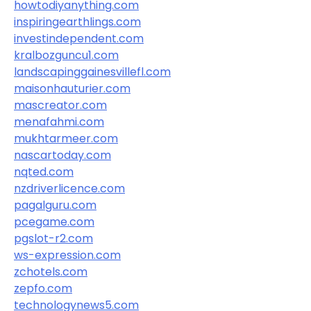
howtodiyanything.com
inspiringearthlings.com
investindependent.com
kralbozguncu1.com
landscapinggainesvillefl.com
maisonhauturier.com
mascreator.com
menafahmi.com
mukhtarmeer.com
nascartoday.com
nqted.com
nzdriverlicence.com
pagalguru.com
pcegame.com
pgslot-r2.com
ws-expression.com
zchotels.com
zepfo.com
technologynews5.com