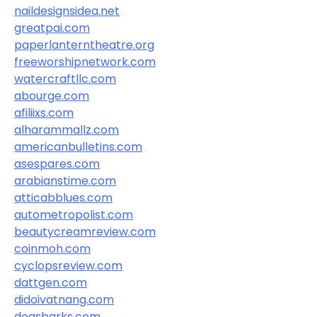
naildesignsidea.net
greatpai.com
paperlanterntheatre.org
freeworshipnetwork.com
watercraftllc.com
abourge.com
afiliixs.com
alharammallz.com
americanbulletins.com
asespares.com
arabianstime.com
atticabblues.com
autometropolist.com
beautycreamreview.com
coinmoh.com
cyclopsreview.com
dattgen.com
didoivatnang.com
dogsbarks.com