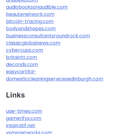
audiobooksonaudible.com
beautenetwork.com
bitcoin-tracing.com
bodyandshapes.com
businessconsultantsroundrock.com
classicglobalnews.com
cybercusp.com
britaintt.com
deconds.com
easycartltd-
domesticcleaningservicesedinburgh.com
Links
uae-times.com
gamerifys.com
inspiratif.net
vsmsnetworks.com