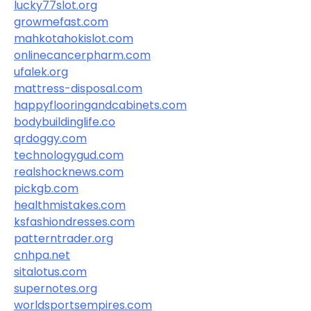
lucky77slot.org
growmefast.com
mahkotahokislot.com
onlinecancerpharm.com
ufalek.org
mattress-disposal.com
happyflooringandcabinets.com
bodybuildinglife.co
qrdoggy.com
technologygud.com
realshocknews.com
pickgb.com
healthmistakes.com
ksfashiondresses.com
patterntrader.org
cnhpa.net
sitalotus.com
supernotes.org
worldsportsempires.com