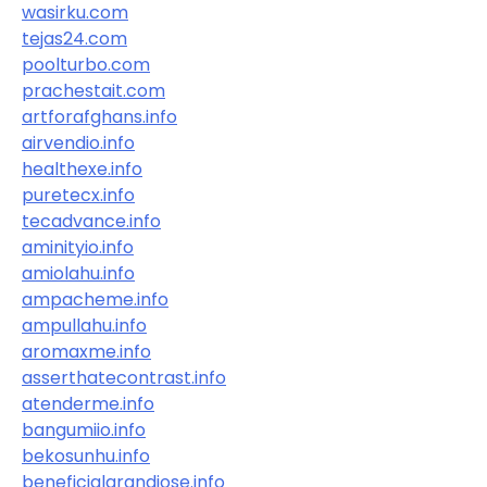
wasirku.com
tejas24.com
poolturbo.com
prachestait.com
artforafghans.info
airvendio.info
healthexe.info
puretecx.info
tecadvance.info
aminityio.info
amiolahu.info
ampacheme.info
ampullahu.info
aromaxme.info
asserthatecontrast.info
atenderme.info
bangumiio.info
bekosunhu.info
beneficialgrandiose.info