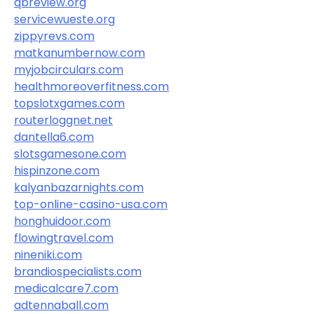
qbreview.org
servicewueste.org
zippyrevs.com
matkanumbernow.com
myjobcirculars.com
healthmoreoverfitness.com
topslotxgames.com
routerloggnet.net
dantella6.com
slotsgamesone.com
hispinzone.com
kalyanbazarnights.com
top-online-casino-usa.com
honghuidoor.com
flowingtravel.com
nineniki.com
brandiospecialists.com
medicalcare7.com
adtennaball.com