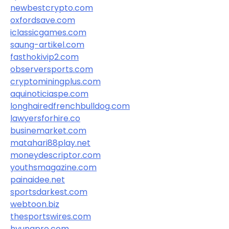
newbestcrypto.com
oxfordsave.com
iclassicgames.com
saung-artikel.com
fasthokivip2.com
observersports.com
cryptominingplus.com
aquinoticiaspe.com
longhairedfrenchbulldog.com
lawyersforhire.co
businemarket.com
matahari88play.net
moneydescriptor.com
youthsmagazine.com
painaidee.net
sportsdarkest.com
webtoon.biz
thesportswires.com
hyungpro.com