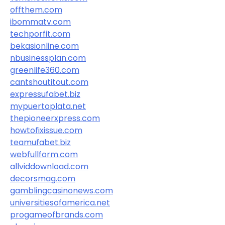
offthem.com
ibommatv.com
techporfit.com
bekasionline.com
nbusinessplan.com
greenlife360.com
cantshoutitout.com
expressufabet.biz
mypuertoplata.net
thepioneerxpress.com
howtofixissue.com
teamufabet.biz
webfullform.com
allviddownload.com
decorsmag.com
gamblingcasinonews.com
universitiesofamerica.net
progameofbrands.com