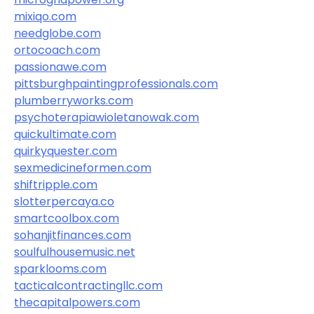
mixiqo.com
needglobe.com
ortocoach.com
passionawe.com
pittsburghpaintingprofessionals.com
plumberryworks.com
psychoterapiawioletanowak.com
quickultimate.com
quirkyquester.com
sexmedicineformen.com
shiftripple.com
slotterpercaya.co
smartcoolbox.com
sohanjitfinances.com
soulfulhousemusic.net
sparklooms.com
tacticalcontractingllc.com
thecapitalpowers.com