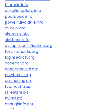
blomaio.info
dosellinfoplete.info
podtubeio.info
powerfulvolatile.info
qvidsio.info
shumaio.info
slotherio.info
cysapluscertification.org
fortnitehacks.org
loginsearch.org
aodecor.org
donorsmatch.org
nowtimes.org
casinoeing.org
livemocha.biz
streetlife.biz
hyves.biz
enoughinfo.net