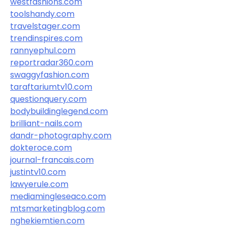
westfashions.com
toolshandy.com
travelstager.com
trendinspires.com
rannyephul.com
reportradar360.com
swaggyfashion.com
taraftariumtv10.com
questionquery.com
bodybuildinglegend.com
brilliant-nails.com
dandr-photography.com
dokteroce.com
journal-francais.com
justintv10.com
lawyerule.com
mediamingleseaco.com
mtsmarketingblog.com
nghekiemtien.com