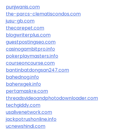
punjwanis.com
the-parcs-clematiscondos.com
jusu-gb.com
thecarepet.com
blogwriterplus.com
guestpostingseo.com
casinogambitpro.info
pokerplaymasters.info
courseoncourse.com
bantinbatdongsan247.com
bahednog.info
bahenxgek.info
pertamaskre.com
threadsvideoandphotodownloader.com
techgiddy.com
usalivenetwork.com
jackpotrushonline.info
ucnewshindi.com