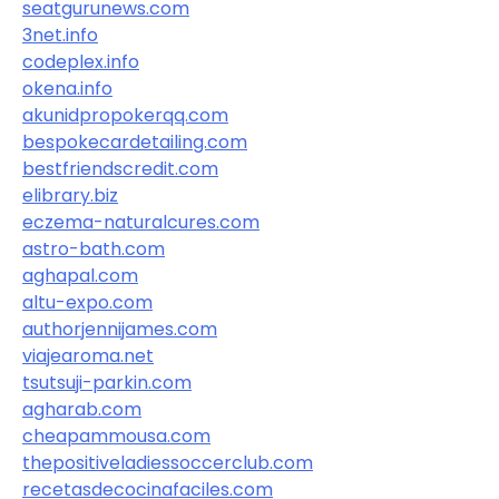
seatgurunews.com
3net.info
codeplex.info
okena.info
akunidpropokerqq.com
bespokecardetailing.com
bestfriendscredit.com
elibrary.biz
eczema-naturalcures.com
astro-bath.com
aghapal.com
altu-expo.com
authorjennijames.com
viajearoma.net
tsutsuji-parkin.com
agharab.com
cheapammousa.com
thepositiveladiessoccerclub.com
recetasdecocinafaciles.com