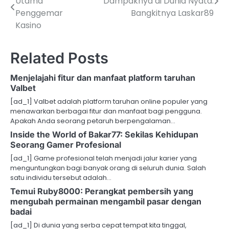
Utama
Dampaknya di Dunia Nyata:
navigation
Penggemar
Bangkitnya Laskar89
Kasino
Related Posts
Menjelajahi fitur dan manfaat platform taruhan
Valbet
[ad_1] Valbet adalah platform taruhan online populer yang
menawarkan berbagai fitur dan manfaat bagi pengguna.
Apakah Anda seorang petaruh berpengalaman…
Inside the World of Bakar77: Sekilas Kehidupan
Seorang Gamer Profesional
[ad_1] Game profesional telah menjadi jalur karier yang
menguntungkan bagi banyak orang di seluruh dunia. Salah
satu individu tersebut adalah…
Temui Ruby8000: Perangkat pembersih yang
mengubah permainan mengambil pasar dengan
badai
[ad_1] Di dunia yang serba cepat tempat kita tinggal,