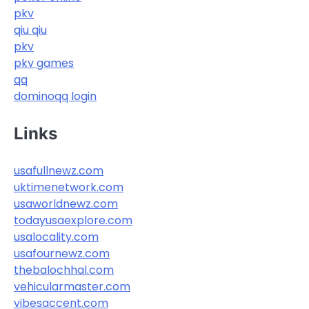
pkv
qiu qiu
pkv
pkv games
qq
dominoqq login
Links
usafullnewz.com
uktimenetwork.com
usaworldnewz.com
todayusaexplore.com
usalocality.com
usafournewz.com
thebalochhal.com
vehicularmaster.com
vibesaccent.com