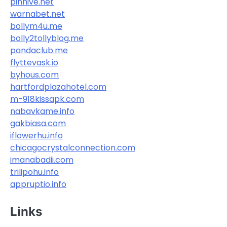
pinhive.net
warnabet.net
bollym4u.me
bolly2tollyblog.me
pandaclub.me
flyttevask.io
byhous.com
hartfordplazahotel.com
m-918kissapk.com
nabavkame.info
gakbiasa.com
iflowerhu.info
chicagocrystalconnection.com
imanabadii.com
trilipohu.info
appruptio.info
Links