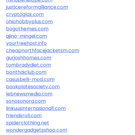
justicereformalliance.com
cryptoglax.com
ohiohobbyplus.com
bogothemes.com
ajino-mingei.com
yourfreehost.info
cheapnorthfacejacketsm.com
gurjoshhomes.com
tombradydiet.com
bonthaiclub.com
casusbelli-mod.com
bookplatesociety.com
lebnewsmedia.com
sonosonora.com
linkuusinternasional1.com
friendsroll.com
spiderclothing.net
wondergadgetsshop.com