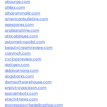
abourge.com
afiliixs.com
alharammallz.com
americanbulletins.com
asespares.com
arabianstime.com
atticabblues.com
autometropolist.com
beautycreamreview.com
coinmoh.com
cyclopsreview.com
dattgen.com
didoivatnang.com
dogsbarks.com
dwmsoftwarehouse.com
enjoytroyjackson.com
epicaimbots.com
etech4news.com
expresspsychedelicsshop.com