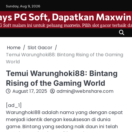
Skip
Sunday, Aug 9, 2026
to
ys PG Soft, Dapatkan Maxwin 
content
 Soft malam ini untuk peluang maxwin. Pilih slot gacor terbaik 
Home
Slot Gacor
Temui Warunghoki88: Bintang Rising of the Gaming
World
Temui Warunghoki88: Bintang
Rising of the Gaming World
August 17, 2025
admin@webnshare.com
[ad_1]
Warunghoki88 adalah nama yang dengan cepat
menjadi identik dengan kesuksesan di dunia
game. Bintang yang sedang naik daun ini telah