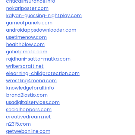
criticalinsurance.info
nokariposter.com
kalyan-guessing-nightplay.com
gameofpanels.com
androidappsdownloader.com
usetimenow.com
healthblow.com
gohelpmate.com
rajdhani-satta-matka.com
writerscraft.net
elearning-childprotection.com
wrestling4mena.com
knowledgeforall.info
brand2lastio.com
usadigitalservices.com
socialhoppers.com
creativedream.net
n2315.com
getwebonline.com