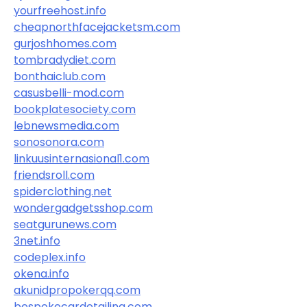
yourfreehost.info
cheapnorthfacejacketsm.com
gurjoshhomes.com
tombradydiet.com
bonthaiclub.com
casusbelli-mod.com
bookplatesociety.com
lebnewsmedia.com
sonosonora.com
linkuusinternasional1.com
friendsroll.com
spiderclothing.net
wondergadgetsshop.com
seatgurunews.com
3net.info
codeplex.info
okena.info
akunidpropokerqq.com
bespokecardetailing.com