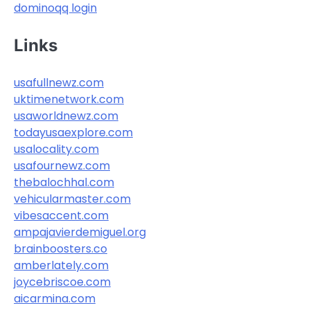
dominoqq login
Links
usafullnewz.com
uktimenetwork.com
usaworldnewz.com
todayusaexplore.com
usalocality.com
usafournewz.com
thebalochhal.com
vehicularmaster.com
vibesaccent.com
ampajavierdemiguel.org
brainboosters.co
amberlately.com
joycebriscoe.com
aicarmina.com