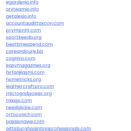
egardenio.info
arxteamio.info
getalexio.info
accountaudittaxcon.com
prymprint.com
sportkeeda.org
besttimespend.com
careandcure.biz
cogniyo.com
easymagazines.org
hirfanjilasmi.com
hometricks.org
leathercraftpro.com
microgridpower.org
mixiqo.com
needglobe.com
ortocoach.com
passionawe.com
pittsburghpaintingprofessionals.com