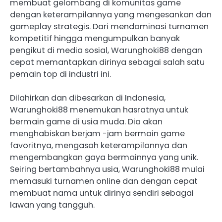
membuat gelombang di komunitas game
dengan keterampilannya yang mengesankan dan
gameplay strategis. Dari mendominasi turnamen
kompetitif hingga mengumpulkan banyak
pengikut di media sosial, Warunghoki88 dengan
cepat memantapkan dirinya sebagai salah satu
pemain top di industri ini.
Dilahirkan dan dibesarkan di Indonesia,
Warunghoki88 menemukan hasratnya untuk
bermain game di usia muda. Dia akan
menghabiskan berjam -jam bermain game
favoritnya, mengasah keterampilannya dan
mengembangkan gaya bermainnya yang unik.
Seiring bertambahnya usia, Warunghoki88 mulai
memasuki turnamen online dan dengan cepat
membuat nama untuk dirinya sendiri sebagai
lawan yang tangguh.