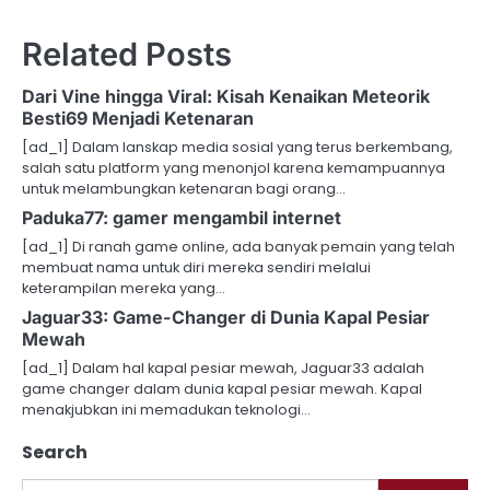
Related Posts
Dari Vine hingga Viral: Kisah Kenaikan Meteorik
Besti69 Menjadi Ketenaran
[ad_1] Dalam lanskap media sosial yang terus berkembang,
salah satu platform yang menonjol karena kemampuannya
untuk melambungkan ketenaran bagi orang…
Paduka77: gamer mengambil internet
[ad_1] Di ranah game online, ada banyak pemain yang telah
membuat nama untuk diri mereka sendiri melalui
keterampilan mereka yang…
Jaguar33: Game-Changer di Dunia Kapal Pesiar
Mewah
[ad_1] Dalam hal kapal pesiar mewah, Jaguar33 adalah
game changer dalam dunia kapal pesiar mewah. Kapal
menakjubkan ini memadukan teknologi…
Search