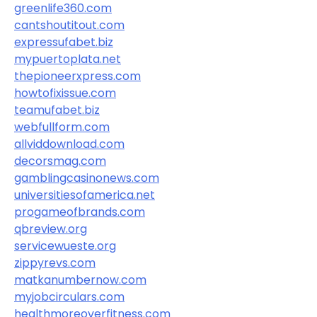
greenlife360.com
cantshoutitout.com
expressufabet.biz
mypuertoplata.net
thepioneerxpress.com
howtofixissue.com
teamufabet.biz
webfullform.com
allviddownload.com
decorsmag.com
gamblingcasinonews.com
universitiesofamerica.net
progameofbrands.com
qbreview.org
servicewueste.org
zippyrevs.com
matkanumbernow.com
myjobcirculars.com
healthmoreoverfitness.com