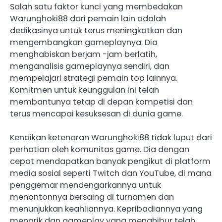
Salah satu faktor kunci yang membedakan
Warunghoki88 dari pemain lain adalah
dedikasinya untuk terus meningkatkan dan
mengembangkan gameplaynya. Dia
menghabiskan berjam -jam berlatih,
menganalisis gameplaynya sendiri, dan
mempelajari strategi pemain top lainnya.
Komitmen untuk keunggulan ini telah
membantunya tetap di depan kompetisi dan
terus mencapai kesuksesan di dunia game.
Kenaikan ketenaran Warunghoki88 tidak luput dari
perhatian oleh komunitas game. Dia dengan
cepat mendapatkan banyak pengikut di platform
media sosial seperti Twitch dan YouTube, di mana
penggemar mendengarkannya untuk
menontonnya bersaing di turnamen dan
menunjukkan keahliannya. Kepribadiannya yang
menarik dan gameplay yang menghibur telah