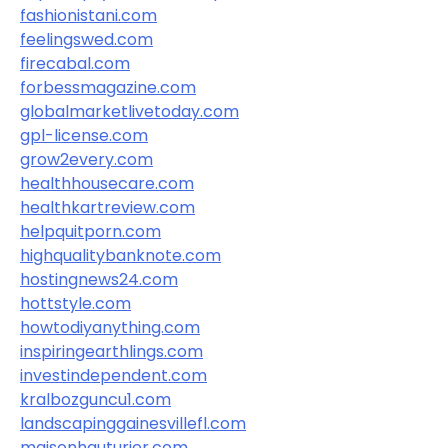
fashionistani.com
feelingswed.com
firecabal.com
forbessmagazine.com
globalmarketlivetoday.com
gpl-license.com
grow2every.com
healthhousecare.com
healthkartreview.com
helpquitporn.com
highqualitybanknote.com
hostingnews24.com
hottstyle.com
howtodiyanything.com
inspiringearthlings.com
investindependent.com
kralbozguncu1.com
landscapinggainesvillefl.com
maisonhauturier.com