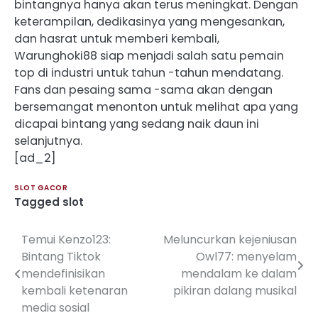
bintangnya hanya akan terus meningkat. Dengan
keterampilan, dedikasinya yang mengesankan,
dan hasrat untuk memberi kembali,
Warunghoki88 siap menjadi salah satu pemain
top di industri untuk tahun -tahun mendatang.
Fans dan pesaing sama -sama akan dengan
bersemangat menonton untuk melihat apa yang
dicapai bintang yang sedang naik daun ini
selanjutnya.
[ad_2]
SLOT GACOR
Tagged
slot
Temui Kenzo123:
Meluncurkan kejeniusan
Post
Bintang Tiktok
Owl77: menyelam
navigation
mendefinisikan
mendalam ke dalam
kembali ketenaran
pikiran dalang musikal
media sosial