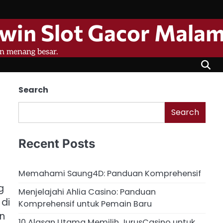
in Slot Gacor Malam 
an menang besar.
Search
Search
Recent Posts
Memahami Saung4D: Panduan Komprehensif
g
Menjelajahi Ahlia Casino: Panduan
 di
Komprehensif untuk Pemain Baru
n
10 Alasan Utama Memilih JurusCasino untuk