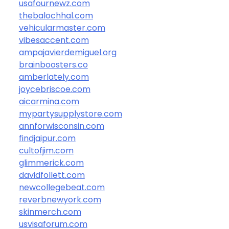
usafournewz.com
thebalochhal.com
vehicularmaster.com
vibesaccent.com
ampajavierdemiguel.org
brainboosters.co
amberlately.com
joycebriscoe.com
aicarmina.com
mypartysupplystore.com
annforwisconsin.com
findjaipur.com
cultofjim.com
glimmerick.com
davidfollett.com
newcollegebeat.com
reverbnewyork.com
skinmerch.com
usvisaforum.com