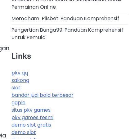
t
Permainan Online
Memahami Plisbet: Panduan Komprehensif
Pengertian Bunga99: Panduan Komprehensif
untuk Pemula
gan
Links
pkv qq
sakong
slot
bandar judi bola terbesar
gaple
situs pkv games
pkv games resmi
demo slot gratis
demo slot
ia