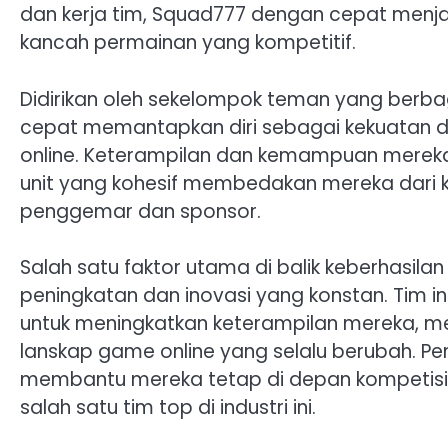
dan kerja tim, Squad777 dengan cepat menja
kancah permainan yang kompetitif.
Didirikan oleh sekelompok teman yang berb
cepat memantapkan diri sebagai kekuatan 
online. Keterampilan dan kemampuan merek
unit yang kohesif membedakan mereka dari k
penggemar dan sponsor.
Salah satu faktor utama di balik keberhasil
peningkatan dan inovasi yang konstan. Tim i
untuk meningkatkan keterampilan mereka, me
lanskap game online yang selalu berubah. Pen
membantu mereka tetap di depan kompetisi
salah satu tim top di industri ini.