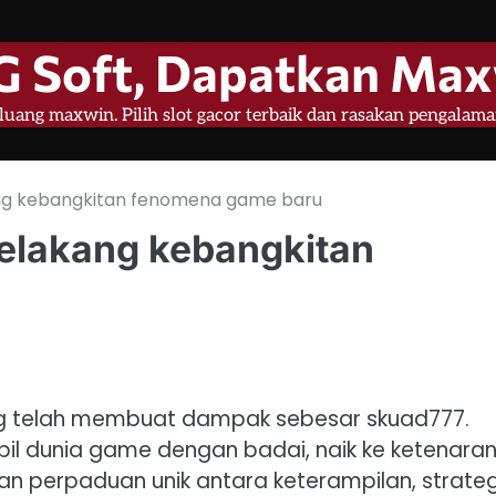
 Soft, Dapatkan Maxw
uang maxwin. Pilih slot gacor terbaik dan rasakan pengalam
ang kebangkitan fenomena game baru
elakang kebangkitan
ng telah membuat dampak sebesar skuad777.
il dunia game dengan badai, naik ke ketenara
 perpaduan unik antara keterampilan, strateg