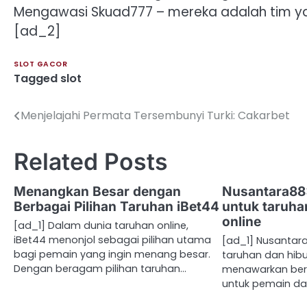
Mengawasi Skuad777 – mereka adalah tim yan
[ad_2]
SLOT GACOR
Tagged
slot
Menjelajahi Permata Tersembunyi Turki: Cakarbet
Post
navigation
Related Posts
Menangkan Besar dengan
Nusantara88:
Berbagai Pilihan Taruhan iBet44
untuk taruha
online
[ad_1] Dalam dunia taruhan online,
iBet44 menonjol sebagai pilihan utama
[ad_1] Nusantar
bagi pemain yang ingin menang besar.
taruhan dan hib
Dengan beragam pilihan taruhan…
menawarkan berb
untuk pemain da