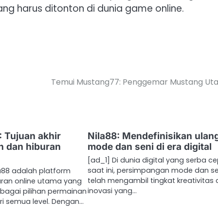
g harus ditonton di dunia game online.
Temui Mustang77: Penggemar Mustang Ut
 Tujuan akhir
Nila88: Mendefinisikan ulan
n dan hiburan
mode dan seni di era digital
[ad_1] Di dunia digital yang serba c
saat ini, persimpangan mode dan se
a88 adalah platform
telah mengambil tingkat kreativitas
uran online utama yang
inovasi yang…
agai pilihan permainan
ri semua level. Dengan…