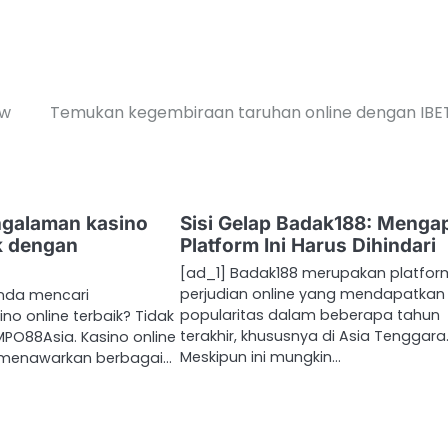
ew
Temukan kegembiraan taruhan online dengan IB
galaman kasino
Sisi Gelap Badak188: Menga
ik dengan
Platform Ini Harus Dihindari
[ad_1] Badak188 merupakan platfor
perjudian online yang mendapatkan
nda mencari
popularitas dalam beberapa tahun
o online terbaik? Tidak
terakhir, khususnya di Asia Tenggara
i MPO88Asia. Kasino online
Meskipun ini mungkin…
i menawarkan berbagai…