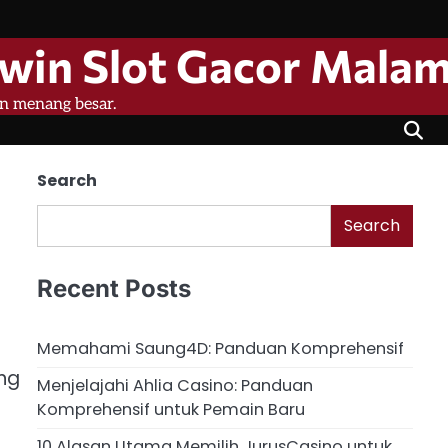
in Slot Gacor Malam 
an menang besar.
Search
Search
Recent Posts
Memahami Saung4D: Panduan Komprehensif
ang
Menjelajahi Ahlia Casino: Panduan
Komprehensif untuk Pemain Baru
10 Alasan Utama Memilih JurusCasino untuk