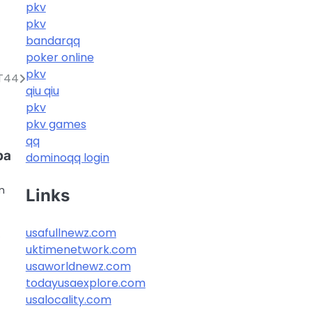
pkv
pkv
bandarqq
poker online
pkv
ET44
qiu qiu
pkv
pkv games
qq
pa
dominoqq login
m
Links
usafullnewz.com
.
uktimenetwork.com
usaworldnewz.com
todayusaexplore.com
usalocality.com