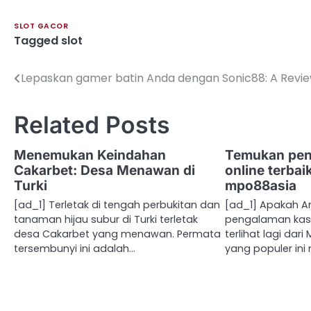
SLOT GACOR
Tagged
slot
Lepaskan gamer batin Anda dengan Sonic88: A Revi
Post
navigation
Related Posts
Menemukan Keindahan
Temukan pen
Cakarbet: Desa Menawan di
online terba
Turki
mpo88asia
[ad_1] Terletak di tengah perbukitan dan
[ad_1] Apakah A
tanaman hijau subur di Turki terletak
pengalaman kasin
desa Cakarbet yang menawan. Permata
terlihat lagi dar
tersembunyi ini adalah…
yang populer in