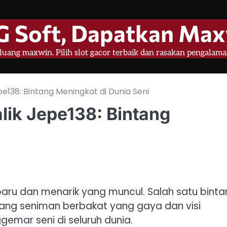
 Soft, Dapatkan Maxw
uang maxwin. Pilih slot gacor terbaik dan rasakan pengalam
epe138: Bintang Meningkat di Dunia Seni
alik Jepe138: Bintang
 baru dan menarik yang muncul. Salah satu bint
ang seniman berbakat yang gaya dan visi
gemar seni di seluruh dunia.