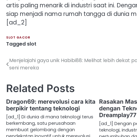
artis paling menarik di industri saat ini. D
siap menjadi nama rumah tangga di dunia mu
[ad_2]
SLOT GACOR
Tagged
slot
Menjelajahi gaya unik Habibi88: Melihat lebih dekat p
Post
seni mereka
navigation
Related Posts
Dragon69: merevolusi cara kita
Rasakan Mas
berpikir tentang teknologi
dengan Tekno
Dreamplay77
[ad_1] Di dunia di mana teknologi terus
berkembang, satu perusahaan
[ad_1] Dengan 
membuat gelombang dengan
teknologi, indus
pendekatan inovatif untuk merevolusi
pertumbuhan dan