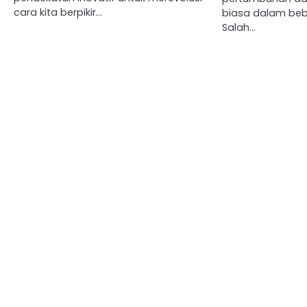
cara kita berpikir…
biasa dalam bebe
Salah…