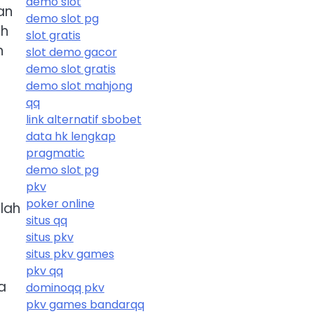
demo slot
an
demo slot pg
uh
slot gratis
n
slot demo gacor
demo slot gratis
demo slot mahjong
qq
link alternatif sbobet
data hk lengkap
pragmatic
demo slot pg
pkv
poker online
lah
situs qq
situs pkv
situs pkv games
pkv qq
a
dominoqq pkv
pkv games bandarqq