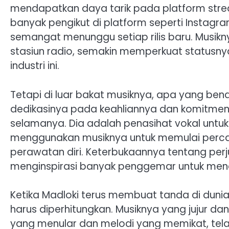
mendapatkan daya tarik pada platform stre
banyak pengikut di platform seperti Instag
semangat menunggu setiap rilis baru. Musikny
stasiun radio, semakin memperkuat statusny
industri ini.
Tetapi di luar bakat musiknya, apa yang b
dedikasinya pada keahliannya dan komitme
selamanya. Dia adalah penasihat vokal untu
menggunakan musiknya untuk memulai perca
perawatan diri. Keterbukaannya tentang per
menginspirasi banyak penggemar untuk men
Ketika Madloki terus membuat tanda di dunia
harus diperhitungkan. Musiknya yang jujur ​​d
yang menular dan melodi yang memikat, te