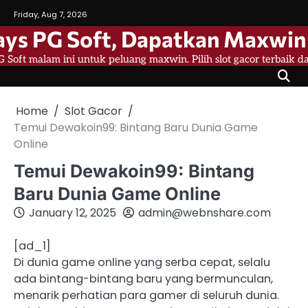
Skip
Friday, Aug 7, 2026
to
ys PG Soft, Dapatkan Maxwin 
content
 Soft malam ini untuk peluang maxwin. Pilih slot gacor terbaik 
Home
Slot Gacor
Temui Dewakoin99: Bintang Baru Dunia Game
Online
Temui Dewakoin99: Bintang
Baru Dunia Game Online
January 12, 2025
admin@webnshare.com
[ad_1]
Di dunia game online yang serba cepat, selalu
ada bintang-bintang baru yang bermunculan,
menarik perhatian para gamer di seluruh dunia.