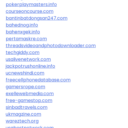
pokerplaymasters.info
courseoncourse.com
bantinbatdongsan247.com
bahednog.info
bahenxgek.info
pertamaskre.com
threadsvideoandphotodownloader.com
techgiddy.com
usalivenetwork.com
jackpotrushonline.info
ucnewshindi.com
freecellphonedatabase.com
gamersrope.com
exellewebmedia.com
free-gamestop.com
sinbadtravels.com
ukmagzine.com
wareztech.org
usabestnetwork.com