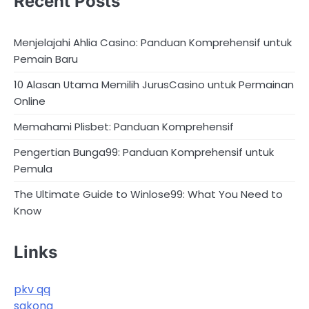
Recent Posts
Menjelajahi Ahlia Casino: Panduan Komprehensif untuk
Pemain Baru
10 Alasan Utama Memilih JurusCasino untuk Permainan
Online
Memahami Plisbet: Panduan Komprehensif
Pengertian Bunga99: Panduan Komprehensif untuk
Pemula
The Ultimate Guide to Winlose99: What You Need to
Know
Links
pkv qq
sakong