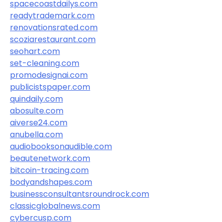
spacecoastdailys.com
readytrademark.com
renovationsrated.com
scoziarestaurant.com
seohart.com
set-cleaning.com
promodesignai.com
publicistspaper.com
quindaily.com
abosulte.com
aiverse24.com
anubella.com
audiobooksonaudible.com
beautenetwork.com
bitcoin-tracing.com
bodyandshapes.com
businessconsultantsroundrock.com
classicglobalnews.com
cybercusp.com