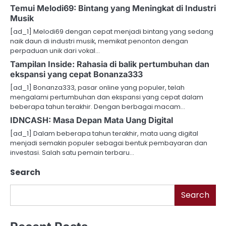
Temui Melodi69: Bintang yang Meningkat di Industri
Musik
[ad_1] Melodi69 dengan cepat menjadi bintang yang sedang
naik daun di industri musik, memikat penonton dengan
perpaduan unik dari vokal…
Tampilan Inside: Rahasia di balik pertumbuhan dan
ekspansi yang cepat Bonanza333
[ad_1] Bonanza333, pasar online yang populer, telah
mengalami pertumbuhan dan ekspansi yang cepat dalam
beberapa tahun terakhir. Dengan berbagai macam…
IDNCASH: Masa Depan Mata Uang Digital
[ad_1] Dalam beberapa tahun terakhir, mata uang digital
menjadi semakin populer sebagai bentuk pembayaran dan
investasi. Salah satu pemain terbaru…
Search
Search