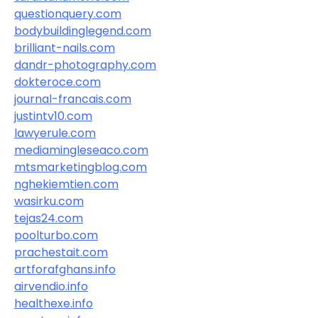
questionquery.com
bodybuildinglegend.com
brilliant-nails.com
dandr-photography.com
dokteroce.com
journal-francais.com
justintv10.com
lawyerule.com
mediamingleseaco.com
mtsmarketingblog.com
nghekiemtien.com
wasirku.com
tejas24.com
poolturbo.com
prachestait.com
artforafghans.info
airvendio.info
healthexe.info