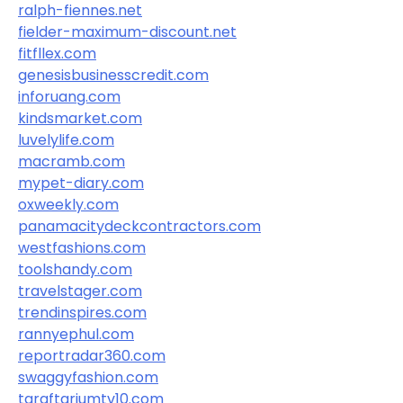
ralph-fiennes.net
fielder-maximum-discount.net
fitfllex.com
genesisbusinesscredit.com
inforuang.com
kindsmarket.com
luvelylife.com
macramb.com
mypet-diary.com
oxweekly.com
panamacitydeckcontractors.com
westfashions.com
toolshandy.com
travelstager.com
trendinspires.com
rannyephul.com
reportradar360.com
swaggyfashion.com
taraftariumtv10.com