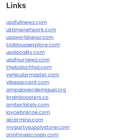
Links
usafullnewz.com
uktimenetwork.com
usaworldnewz.com
todayusaexplore.com
usalocality.com
usafournewz.com
thebalochhal.com
vehicularmaster.com
vibesaccent.com
ampajavierdemiguel.org
brainboosters.co
amberlately.com
joycebriscoe.com
aicarmina.com
mypartysupplystore.com
annforwisconsin.com