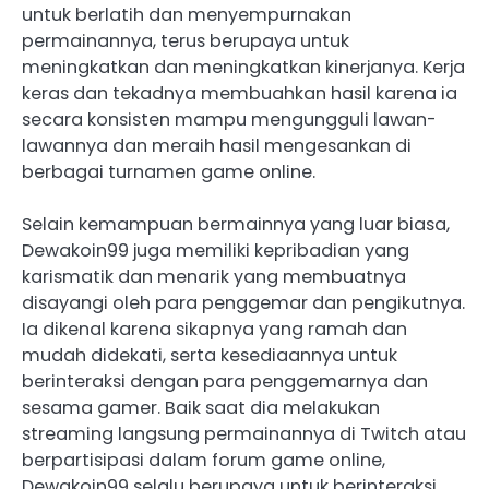
untuk berlatih dan menyempurnakan
permainannya, terus berupaya untuk
meningkatkan dan meningkatkan kinerjanya. Kerja
keras dan tekadnya membuahkan hasil karena ia
secara konsisten mampu mengungguli lawan-
lawannya dan meraih hasil mengesankan di
berbagai turnamen game online.
Selain kemampuan bermainnya yang luar biasa,
Dewakoin99 juga memiliki kepribadian yang
karismatik dan menarik yang membuatnya
disayangi oleh para penggemar dan pengikutnya.
Ia dikenal karena sikapnya yang ramah dan
mudah didekati, serta kesediaannya untuk
berinteraksi dengan para penggemarnya dan
sesama gamer. Baik saat dia melakukan
streaming langsung permainannya di Twitch atau
berpartisipasi dalam forum game online,
Dewakoin99 selalu berupaya untuk berinteraksi