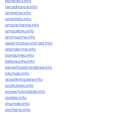
puretecx.info
tecadvance.info
aminityio.info
amiolahu.info
ampacheme.info
ampullahu.info
aromaxme.info
asserthatecontrast.info
atenderme.info
bangumiio.info
bekosunhu.info
beneficialgrandiose.info
blomaio.info
dosellinfoplete.info
podtubeio.info
powerfulvolatile.info
qvidsio.info
shumaio.info
slotherio.info