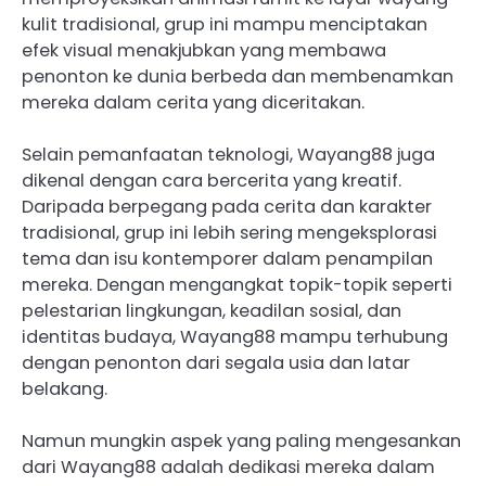
kulit tradisional, grup ini mampu menciptakan
efek visual menakjubkan yang membawa
penonton ke dunia berbeda dan membenamkan
mereka dalam cerita yang diceritakan.
Selain pemanfaatan teknologi, Wayang88 juga
dikenal dengan cara bercerita yang kreatif.
Daripada berpegang pada cerita dan karakter
tradisional, grup ini lebih sering mengeksplorasi
tema dan isu kontemporer dalam penampilan
mereka. Dengan mengangkat topik-topik seperti
pelestarian lingkungan, keadilan sosial, dan
identitas budaya, Wayang88 mampu terhubung
dengan penonton dari segala usia dan latar
belakang.
Namun mungkin aspek yang paling mengesankan
dari Wayang88 adalah dedikasi mereka dalam