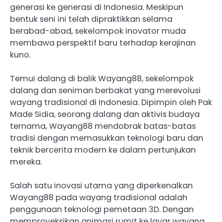
generasi ke generasi di Indonesia. Meskipun
bentuk seni ini telah dipraktikkan selama
berabad-abad, sekelompok inovator muda
membawa perspektif baru terhadap kerajinan
kuno.
Temui dalang di balik Wayang88, sekelompok
dalang dan seniman berbakat yang merevolusi
wayang tradisional di Indonesia. Dipimpin oleh Pak
Made Sidia, seorang dalang dan aktivis budaya
ternama, Wayang88 mendobrak batas-batas
tradisi dengan memasukkan teknologi baru dan
teknik bercerita modern ke dalam pertunjukan
mereka.
Salah satu inovasi utama yang diperkenalkan
Wayang88 pada wayang tradisional adalah
penggunaan teknologi pemetaan 3D. Dengan
memproyeksikan animasi rumit ke layar wayang