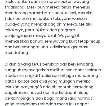
melestarikan dan mempromosikan wayang
tradisional. Meskipun mereka terus-menerus
mendorong batas-batas bentuk seni, mereka
tidak pernah melupakan kekayaan warisan
budaya yang menjadi bagian mereka. Melalui
lokakarya, pertunjukan, dan program
penjangkauan masyarakat, Wayang88
memastikan bahwa seni wayang kulit tetap hidup
dan bersemangat untuk dinikmati generasi
mendatang.
Di dunia yang terus berubah dan berkembang,
sungguh menyegarkan melihat seniman-seniman
muda merangkul tradisi sambil juga mendorong
batas-batas dari apa yang mungkin mereka
lakukan. Wayang88 adalah contoh cemerlang
bagaimana inovasi dan tradisi dapat hidup
berdampingan, dan bagaimana rasa hormat
yang mendalam terhadap masa lalu dapat