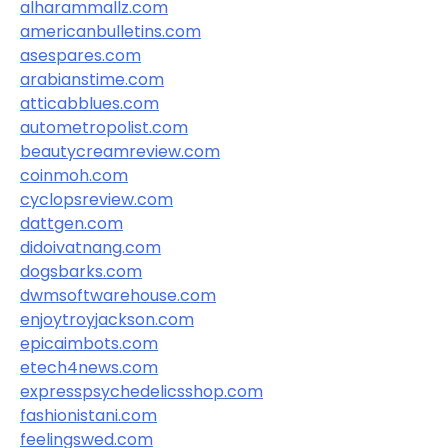
alharammallz.com
americanbulletins.com
asespares.com
arabianstime.com
atticabblues.com
autometropolist.com
beautycreamreview.com
coinmoh.com
cyclopsreview.com
dattgen.com
didoivatnang.com
dogsbarks.com
dwmsoftwarehouse.com
enjoytroyjackson.com
epicaimbots.com
etech4news.com
expresspsychedelicsshop.com
fashionistani.com
feelingswed.com