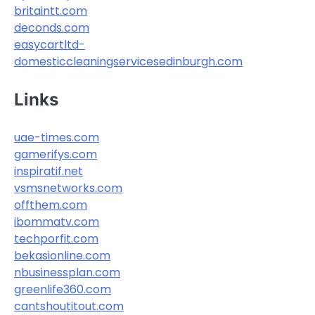
britaintt.com
deconds.com
easycartltd-
domesticcleaningservicesedinburgh.com
Links
uae-times.com
gamerifys.com
inspiratif.net
vsmsnetworks.com
offthem.com
ibommatv.com
techporfit.com
bekasionline.com
nbusinessplan.com
greenlife360.com
cantshoutitout.com