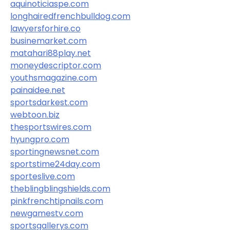
aquinoticiaspe.com
longhairedfrenchbulldog.com
lawyersforhire.co
businemarket.com
matahari88play.net
moneydescriptor.com
youthsmagazine.com
painaidee.net
sportsdarkest.com
webtoon.biz
thesportswires.com
hyungpro.com
sportingnewsnet.com
sportstime24day.com
sporteslive.com
theblingblingshields.com
pinkfrenchtipnails.com
newgamestv.com
sportsgallerys.com