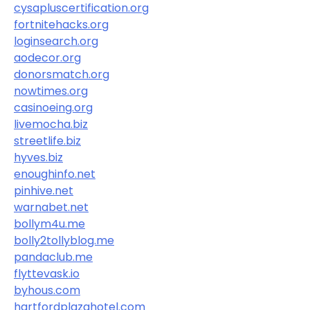
cysapluscertification.org
fortnitehacks.org
loginsearch.org
aodecor.org
donorsmatch.org
nowtimes.org
casinoeing.org
livemocha.biz
streetlife.biz
hyves.biz
enoughinfo.net
pinhive.net
warnabet.net
bollym4u.me
bolly2tollyblog.me
pandaclub.me
flyttevask.io
byhous.com
hartfordplazahotel.com