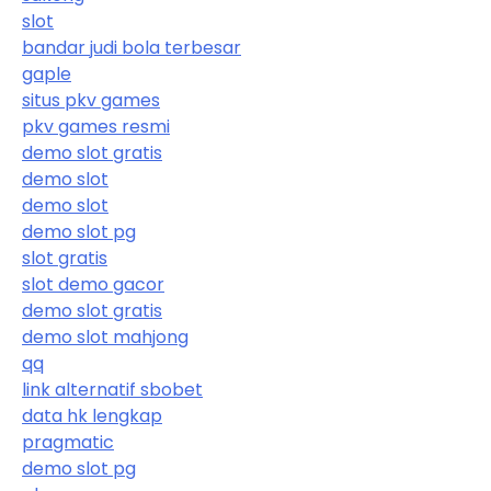
slot
bandar judi bola terbesar
gaple
situs pkv games
pkv games resmi
demo slot gratis
demo slot
demo slot
demo slot pg
slot gratis
slot demo gacor
demo slot gratis
demo slot mahjong
qq
link alternatif sbobet
data hk lengkap
pragmatic
demo slot pg