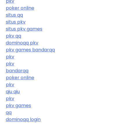
pkv
poker online
situs qq
situs pkv
situs pkv games
pkv qq
dominoqq pkv
pkv games bandarqq
pkv
pkv
bandarqq
poker online
pkv
qiu qiu
pkv
pkv games
qq
dominoqq login