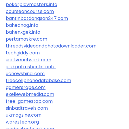
pokerplaymasters.info
courseoncourse.com
bantinbatdongsan247.com
bahednog.info
bahenxgek.info
pertamaskre.com
threadsvideoandphotodownloader.com
techgiddy.com
usalivenetwork.com
jackpotrushonline.info
ucnewshindi.com
freecellphonedatabase.com
gamersrope.com
exellewebmedia.com
free-gamestop.com
sinbadtravels.com
ukmagzine.com
wareztech.org
usabestnetwork.com