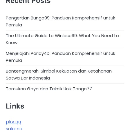
Recent Posts
Pengertian Bunga99: Panduan Komprehensif untuk
Pemula
The Ultimate Guide to Winlose99: What You Need to
Know
Menjelajahi Parlay4D: Panduan Komprehensif untuk
Pemula
Bantengmerah: Simbol Kekuatan dan Ketahanan
Satwa Liar Indonesia
Temukan Gaya dan Teknik Unik Tango77
Links
pkv qq
sakong