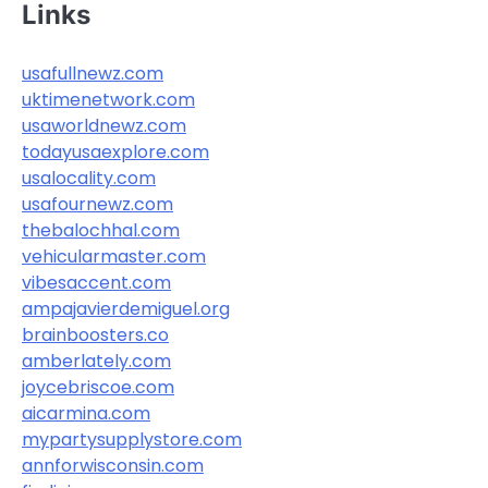
Links
usafullnewz.com
uktimenetwork.com
usaworldnewz.com
todayusaexplore.com
usalocality.com
usafournewz.com
thebalochhal.com
vehicularmaster.com
vibesaccent.com
ampajavierdemiguel.org
brainboosters.co
amberlately.com
joycebriscoe.com
aicarmina.com
mypartysupplystore.com
annforwisconsin.com