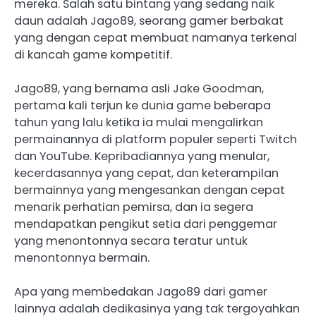
mereka. Salah satu bintang yang sedang naik
daun adalah Jago89, seorang gamer berbakat
yang dengan cepat membuat namanya terkenal
di kancah game kompetitif.
Jago89, yang bernama asli Jake Goodman,
pertama kali terjun ke dunia game beberapa
tahun yang lalu ketika ia mulai mengalirkan
permainannya di platform populer seperti Twitch
dan YouTube. Kepribadiannya yang menular,
kecerdasannya yang cepat, dan keterampilan
bermainnya yang mengesankan dengan cepat
menarik perhatian pemirsa, dan ia segera
mendapatkan pengikut setia dari penggemar
yang menontonnya secara teratur untuk
menontonnya bermain.
Apa yang membedakan Jago89 dari gamer
lainnya adalah dedikasinya yang tak tergoyahkan