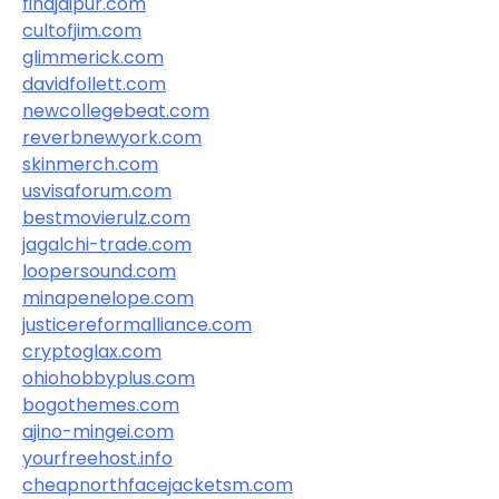
findjaipur.com
cultofjim.com
glimmerick.com
davidfollett.com
newcollegebeat.com
reverbnewyork.com
skinmerch.com
usvisaforum.com
bestmovierulz.com
jagalchi-trade.com
loopersound.com
minapenelope.com
justicereformalliance.com
cryptoglax.com
ohiohobbyplus.com
bogothemes.com
ajino-mingei.com
yourfreehost.info
cheapnorthfacejacketsm.com