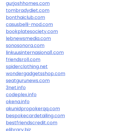
gurjoshhomes.com
tombradydiet.com
bonthaiclub.com
casusbelli-mod.com
bookplatesociety.com
lebnewsmedia.com
sonosonora.com
linkuusinternasional1.com
friendsroll.com
spiderclothing.net
wondergadgetsshop.com
seatgurunews.com
3net.info
codeplex.info
okena.info
akunidpropokerqq.com
bespokecardetailing.com
bestfriendscredit.com
elibrary.biz