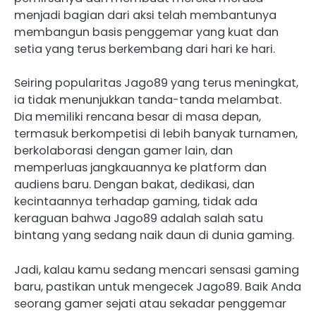
menjadi bagian dari aksi telah membantunya
membangun basis penggemar yang kuat dan
setia yang terus berkembang dari hari ke hari.
Seiring popularitas Jago89 yang terus meningkat,
ia tidak menunjukkan tanda-tanda melambat.
Dia memiliki rencana besar di masa depan,
termasuk berkompetisi di lebih banyak turnamen,
berkolaborasi dengan gamer lain, dan
memperluas jangkauannya ke platform dan
audiens baru. Dengan bakat, dedikasi, dan
kecintaannya terhadap gaming, tidak ada
keraguan bahwa Jago89 adalah salah satu
bintang yang sedang naik daun di dunia gaming.
Jadi, kalau kamu sedang mencari sensasi gaming
baru, pastikan untuk mengecek Jago89. Baik Anda
seorang gamer sejati atau sekadar penggemar