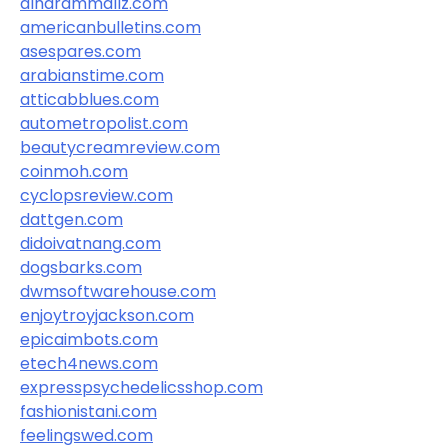
alharammallz.com
americanbulletins.com
asespares.com
arabianstime.com
atticabblues.com
autometropolist.com
beautycreamreview.com
coinmoh.com
cyclopsreview.com
dattgen.com
didoivatnang.com
dogsbarks.com
dwmsoftwarehouse.com
enjoytroyjackson.com
epicaimbots.com
etech4news.com
expresspsychedelicsshop.com
fashionistani.com
feelingswed.com