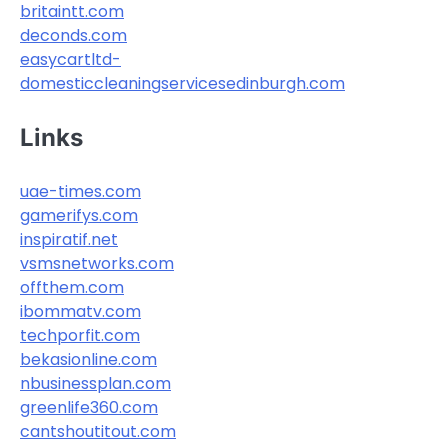
britaintt.com
deconds.com
easycartltd-
domesticcleaningservicesedinburgh.com
Links
uae-times.com
gamerifys.com
inspiratif.net
vsmsnetworks.com
offthem.com
ibommatv.com
techporfit.com
bekasionline.com
nbusinessplan.com
greenlife360.com
cantshoutitout.com