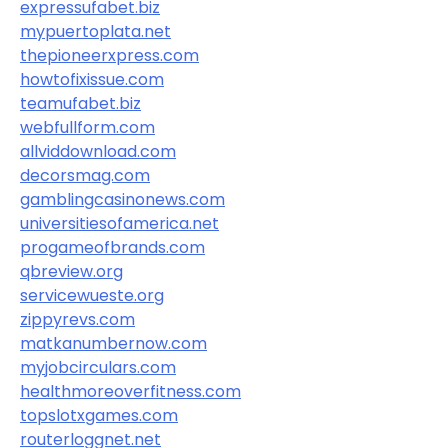
expressufabet.biz
mypuertoplata.net
thepioneerxpress.com
howtofixissue.com
teamufabet.biz
webfullform.com
allviddownload.com
decorsmag.com
gamblingcasinonews.com
universitiesofamerica.net
progameofbrands.com
qbreview.org
servicewueste.org
zippyrevs.com
matkanumbernow.com
myjobcirculars.com
healthmoreoverfitness.com
topslotxgames.com
routerloggnet.net