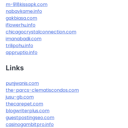
m-918kissapk.com
nabavkame.info
gakbiasa.com
iflowerhu.info
chicagocrystalconnection.com
imanabadii.com
trilipohu.info
appruptio.info
Links
punjwanis.com
the-parcs-clematiscondos.com
jusu-gb.com
thecarepet.com
blogwriterplus.com
guestpostingseo.com
casinogambitpro.info