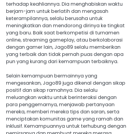
terhadap keahliannya. Dia menghabiskan waktu
berjam-jam untuk berlatih dan mengasah
keterampilannya, selalu berusaha untuk
meningkatkan dan mendorong dirinya ke tingkat
yang baru. Baik saat berkompetisi di turnamen
online, streaming gameplay, atau berkolaborasi
dengan gamer lain, Jago89 selalu memberikan
yang terbaik dan tidak pernah puas dengan apa
pun yang kurang dari kemampuan terbaiknya.
Selain kemampuan bermainnya yang
mengesankan, Jago89 juga dikenal dengan sikap
positif dan sikap ramahnya. Dia selalu
meluangkan waktu untuk berinteraksi dengan
para penggemarnya, menjawab pertanyaan
mereka, memberi mereka tips dan saran, serta
menciptakan komunitas game yang ramah dan
inklusif. Kemampuannya untuk terhubung dengan
pemirsanya dan membuat mereka merasa