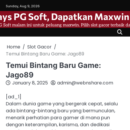
Skip
Sunday, Aug 9, 2026
to
ys PG Soft, Dapatkan Maxwin 
content
 Soft malam ini untuk peluang maxwin. Pilih slot gacor terbaik 
Home
Slot Gacor
Temui Bintang Baru Game: Jago89
Temui Bintang Baru Game:
Jago89
January 8, 2025
admin@webnshare.com
[ad_1]
Dalam dunia game yang bergerak cepat, selalu
ada bintang-bintang baru yang bermunculan,
menarik perhatian para gamer di mana pun
dengan keterampilan, karisma, dan dedikasi