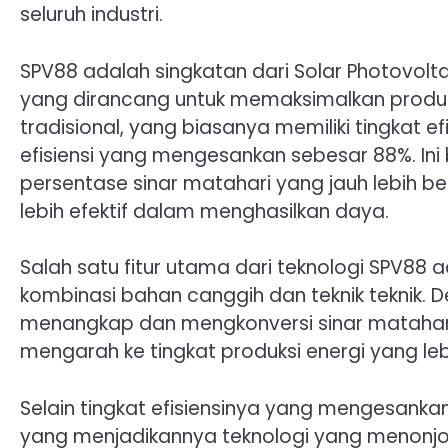
seluruh industri.
SPV88 adalah singkatan dari Solar Photovoltai
yang dirancang untuk memaksimalkan produksi 
tradisional, yang biasanya memiliki tingkat e
efisiensi yang mengesankan sebesar 88%. In
persentase sinar matahari yang jauh lebih be
lebih efektif dalam menghasilkan daya.
Salah satu fitur utama dari teknologi SPV88
kombinasi bahan canggih dan teknik teknik. 
menangkap dan mengkonversi sinar matahari 
mengarah ke tingkat produksi energi yang l
Selain tingkat efisiensinya yang mengesank
yang menjadikannya teknologi yang menonjol 