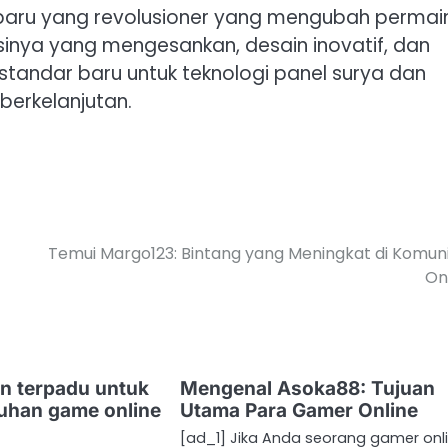
 baru yang revolusioner yang mengubah permai
ensinya yang mengesankan, desain inovatif, dan
tandar baru untuk teknologi panel surya dan
erkelanjutan.
Temui Margo123: Bintang yang Meningkat di Komun
On
n terpadu untuk
Mengenal Asoka88: Tujuan
uhan game online
Utama Para Gamer Online
[ad_1] Jika Anda seorang gamer onl