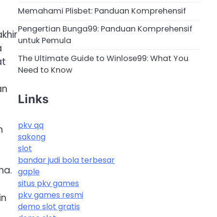
Memahami Plisbet: Panduan Komprehensif
Pengertian Bunga99: Panduan Komprehensif
khir
untuk Pemula
a
The Ultimate Guide to Winlose99: What You
at
Need to Know
an
Links
pkv qq
n
sakong
slot
bandar judi bola terbesar
na.
gaple
situs pkv games
pkv games resmi
in
demo slot gratis