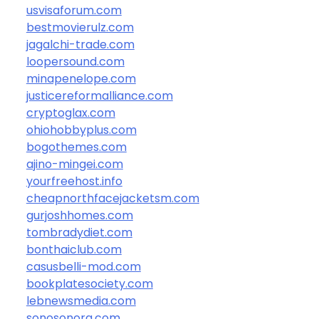
usvisaforum.com
bestmovierulz.com
jagalchi-trade.com
loopersound.com
minapenelope.com
justicereformalliance.com
cryptoglax.com
ohiohobbyplus.com
bogothemes.com
ajino-mingei.com
yourfreehost.info
cheapnorthfacejacketsm.com
gurjoshhomes.com
tombradydiet.com
bonthaiclub.com
casusbelli-mod.com
bookplatesociety.com
lebnewsmedia.com
sonosonora.com