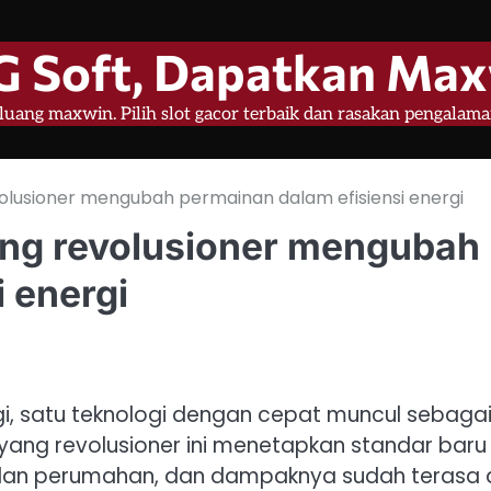
 Soft, Dapatkan Maxw
uang maxwin. Pilih slot gacor terbaik dan rasakan pengalam
olusioner mengubah permainan dalam efisiensi energi
ang revolusioner mengubah
 energi
rgi, satu teknologi dengan cepat muncul sebaga
yang revolusioner ini menetapkan standar baru
al dan perumahan, dan dampaknya sudah terasa 