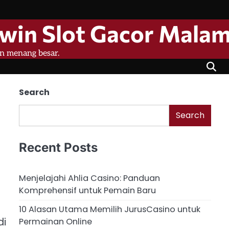
in Slot Gacor Malam 
an menang besar.
Search
Search
Recent Posts
Menjelajahi Ahlia Casino: Panduan
Komprehensif untuk Pemain Baru
i
10 Alasan Utama Memilih JurusCasino untuk
di
Permainan Online