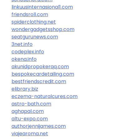
linkuusinternasional1.com
friendsroll.com
spiderclothing.net
wondergadgetsshop.com
seatgurunews.com
3net.info
codeplex.info
okena.info
akunidpropokerqq.com
bespokecardetailing.com
bestfriendscredit.com
elibrary.biz
eczema-naturalcures.com
astro-bath.com
aghapal.com
altu-expo.com
authorjennijames.com
viajearoma.net