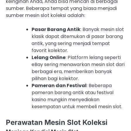
keinginan Anda, Anda bisa mencari di berbagai
sumber. Beberapa tempat yang biasa menjadi
sumber mesin slot koleksi adalah:
Pasar Barang Antik
: Banyak mesin slot
klasik dapat ditemukan di pasar barang
antik, yang sering menjadi tempat
favorit kolektor.
Lelang Online
: Platform lelang seperti
eBay sering menawarkan mesin slot dari
berbagai era, memberikan banyak
pilihan bagi kolektor.
Pameran dan Festival
: Beberapa
pameran barang antik atau festival
kasino mungkin menyediakan
kesempatan untuk membeli mesin slot.
Perawatan Mesin Slot Koleksi