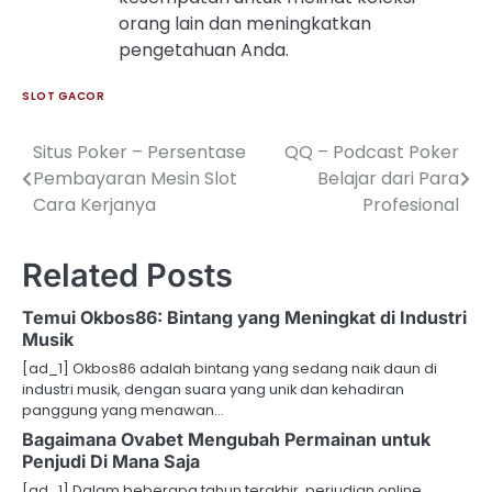
orang lain dan meningkatkan
pengetahuan Anda.
SLOT GACOR
Situs Poker – Persentase
QQ – Podcast Poker
Post
Pembayaran Mesin Slot
Belajar dari Para
navigation
Cara Kerjanya
Profesional
Related Posts
Temui Okbos86: Bintang yang Meningkat di Industri
Musik
[ad_1] Okbos86 adalah bintang yang sedang naik daun di
industri musik, dengan suara yang unik dan kehadiran
panggung yang menawan…
Bagaimana Ovabet Mengubah Permainan untuk
Penjudi Di Mana Saja
[ad_1] Dalam beberapa tahun terakhir, perjudian online