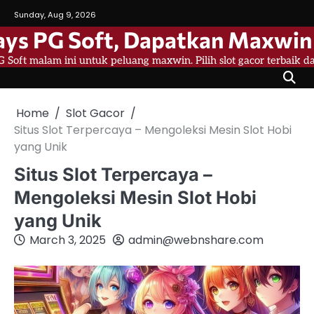
Skip
Sunday, Aug 9, 2026
to
ys PG Soft, Dapatkan Maxwin 
content
 Soft malam ini untuk peluang maxwin. Pilih slot gacor terbaik 
Home
Slot Gacor
Situs Slot Terpercaya – Mengoleksi Mesin Slot Hobi
yang Unik
Situs Slot Terpercaya –
Mengoleksi Mesin Slot Hobi
yang Unik
March 3, 2025
admin@webnshare.com