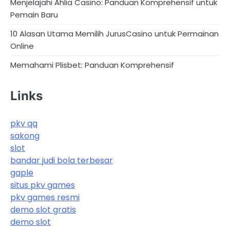
Menjelajahi Ahlia Casino: Panduan Komprehensif untuk
Pemain Baru
10 Alasan Utama Memilih JurusCasino untuk Permainan
Online
Memahami Plisbet: Panduan Komprehensif
Links
pkv qq
sakong
slot
bandar judi bola terbesar
gaple
situs pkv games
pkv games resmi
demo slot gratis
demo slot