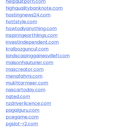
helpquitporn.com
highqualitybanknote.com
hostingnews24.com
hottstyle.com
howtodiyanything.com
inspiringearthlings.com
investindependent.com
kralbozguncu1.com
landscapinggainesvillefl.com
maisonhauturier.com
mascreator.com
menafahmi.com
mukhtarmeer.com
nascartoday.com
nqted.com
nzdriverlicence.com
pagalguru.com
pcegame.com
pgslot-r2.com