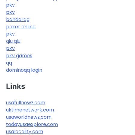
pkv
pkv
bandarqq
poker online
pkv
qiu qiu
pkv
pkv games
qq
dominoqq login
Links
usafullnewz.com
uktimenetwork.com
usaworldnewz.com
todayusaexplore.com
usalocality.com