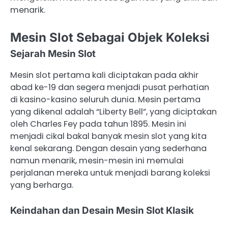
menarik.
Mesin Slot Sebagai Objek Koleksi
Sejarah Mesin Slot
Mesin slot pertama kali diciptakan pada akhir
abad ke-19 dan segera menjadi pusat perhatian
di kasino-kasino seluruh dunia. Mesin pertama
yang dikenal adalah “Liberty Bell”, yang diciptakan
oleh Charles Fey pada tahun 1895. Mesin ini
menjadi cikal bakal banyak mesin slot yang kita
kenal sekarang. Dengan desain yang sederhana
namun menarik, mesin-mesin ini memulai
perjalanan mereka untuk menjadi barang koleksi
yang berharga.
Keindahan dan Desain Mesin Slot Klasik