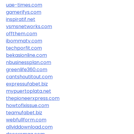
uae-times.com
gamerifys.com
inspiratif.net
vsmsnetworks.com
offthem.com
ibommatv.com
techporfit.com
bekasionline.com
nbusinessplan.com
greenlife360.com
cantshoutitout.com
expressufabet.biz
mypuertoplata.net
thepioneerxpress.com
howtofixissue.com
teamufabet.biz
webfullform.com
allviddownload.com