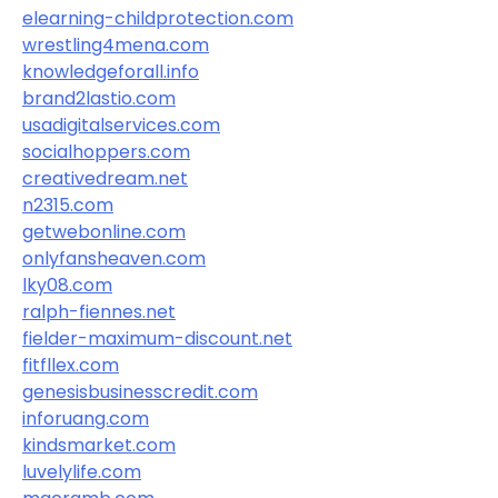
elearning-childprotection.com
wrestling4mena.com
knowledgeforall.info
brand2lastio.com
usadigitalservices.com
socialhoppers.com
creativedream.net
n2315.com
getwebonline.com
onlyfansheaven.com
lky08.com
ralph-fiennes.net
fielder-maximum-discount.net
fitfllex.com
genesisbusinesscredit.com
inforuang.com
kindsmarket.com
luvelylife.com