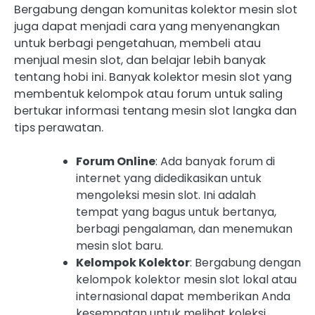
Bergabung dengan komunitas kolektor mesin slot
juga dapat menjadi cara yang menyenangkan
untuk berbagi pengetahuan, membeli atau
menjual mesin slot, dan belajar lebih banyak
tentang hobi ini. Banyak kolektor mesin slot yang
membentuk kelompok atau forum untuk saling
bertukar informasi tentang mesin slot langka dan
tips perawatan.
Forum Online
: Ada banyak forum di
internet yang didedikasikan untuk
mengoleksi mesin slot. Ini adalah
tempat yang bagus untuk bertanya,
berbagi pengalaman, dan menemukan
mesin slot baru.
Kelompok Kolektor
: Bergabung dengan
kelompok kolektor mesin slot lokal atau
internasional dapat memberikan Anda
kesempatan untuk melihat koleksi