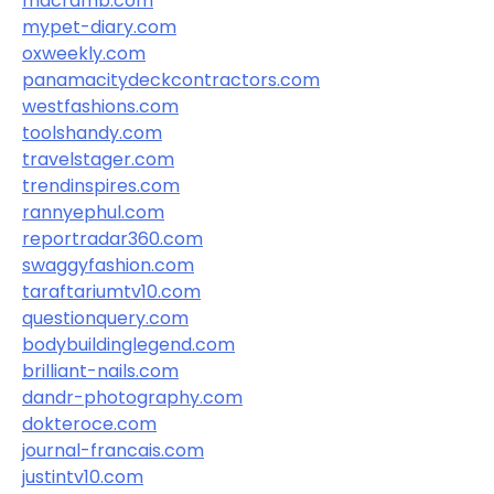
macramb.com
mypet-diary.com
oxweekly.com
panamacitydeckcontractors.com
westfashions.com
toolshandy.com
travelstager.com
trendinspires.com
rannyephul.com
reportradar360.com
swaggyfashion.com
taraftariumtv10.com
questionquery.com
bodybuildinglegend.com
brilliant-nails.com
dandr-photography.com
dokteroce.com
journal-francais.com
justintv10.com