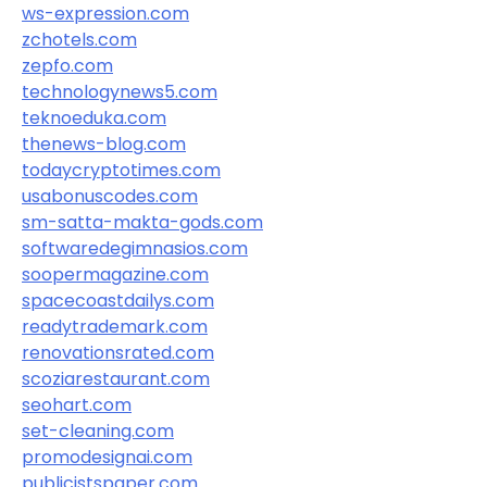
ws-expression.com
zchotels.com
zepfo.com
technologynews5.com
teknoeduka.com
thenews-blog.com
todaycryptotimes.com
usabonuscodes.com
sm-satta-makta-gods.com
softwaredegimnasios.com
soopermagazine.com
spacecoastdailys.com
readytrademark.com
renovationsrated.com
scoziarestaurant.com
seohart.com
set-cleaning.com
promodesignai.com
publicistspaper.com