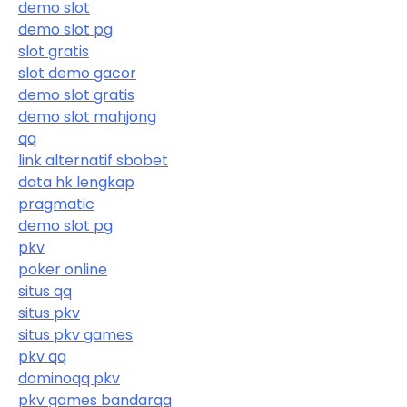
demo slot
demo slot pg
slot gratis
slot demo gacor
demo slot gratis
demo slot mahjong
qq
link alternatif sbobet
data hk lengkap
pragmatic
demo slot pg
pkv
poker online
situs qq
situs pkv
situs pkv games
pkv qq
dominoqq pkv
pkv games bandarqq