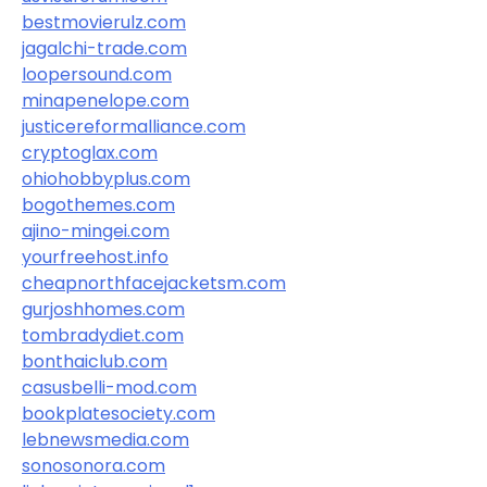
bestmovierulz.com
jagalchi-trade.com
loopersound.com
minapenelope.com
justicereformalliance.com
cryptoglax.com
ohiohobbyplus.com
bogothemes.com
ajino-mingei.com
yourfreehost.info
cheapnorthfacejacketsm.com
gurjoshhomes.com
tombradydiet.com
bonthaiclub.com
casusbelli-mod.com
bookplatesociety.com
lebnewsmedia.com
sonosonora.com