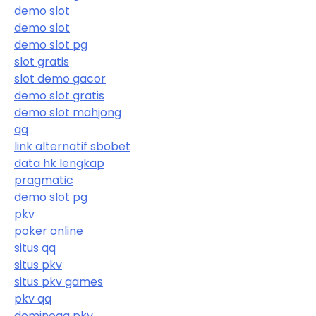
demo slot
demo slot
demo slot pg
slot gratis
slot demo gacor
demo slot gratis
demo slot mahjong
qq
link alternatif sbobet
data hk lengkap
pragmatic
demo slot pg
pkv
poker online
situs qq
situs pkv
situs pkv games
pkv qq
dominoqq pkv