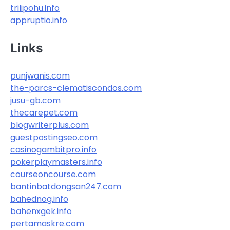
trilipohu.info
appruptio.info
Links
punjwanis.com
the-parcs-clematiscondos.com
jusu-gb.com
thecarepet.com
blogwriterplus.com
guestpostingseo.com
casinogambitpro.info
pokerplaymasters.info
courseoncourse.com
bantinbatdongsan247.com
bahednog.info
bahenxgek.info
pertamaskre.com