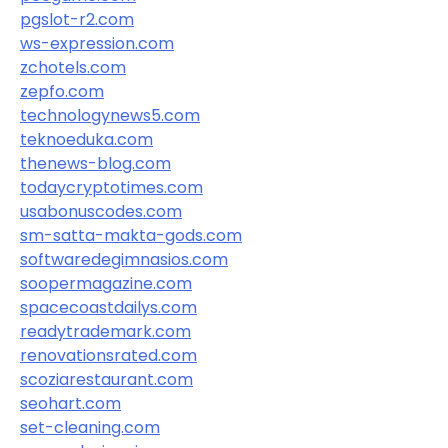
pgslot-r2.com
ws-expression.com
zchotels.com
zepfo.com
technologynews5.com
teknoeduka.com
thenews-blog.com
todaycryptotimes.com
usabonuscodes.com
sm-satta-makta-gods.com
softwaredegimnasios.com
soopermagazine.com
spacecoastdailys.com
readytrademark.com
renovationsrated.com
scoziarestaurant.com
seohart.com
set-cleaning.com