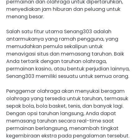
permainan dan olahraga untuk dipertaruhkan,
menyediakan jam hiburan dan peluang untuk
menang besar.
Salah satu fitur utama Senang303 adalah
antarmukanya yang ramah pengguna, yang
memudahkan pemula sekalipun untuk
menavigasi situs dan memasang taruhan. Baik
Anda tertarik dengan taruhan olahraga,
permainan kasino, atau bentuk perjudian lainnya,
Senang303 memiliki sesuatu untuk semua orang.
Penggemar olahraga akan menyukai beragam
olahraga yang tersedia untuk taruhan, termasuk
sepak bola, bola basket, tenis, dan banyak lagi.
Dengan opsi taruhan langsung, Anda dapat
memasang taruhan secara real-time saat
permainan berlangsung, menambah tingkat
kegembiraan ekstra pada pengalaman tersebut.