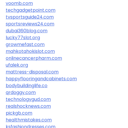
voomb.com
techgadgetpoint.com
tvsportsguide24.com
sportsreviews24.com
dubai360blog.com
lucky77slot.org
growmefast.com
mahkotahokislot.com
onlinecancerpharm.com
ufalek.org
mattress-disposal.com
happyflooringandcabinets.com
bodybuildinglife.co
qrdoggy.com
technologygud.com
realshocknews.com
pickgb.com
healthmistakes.com
ksfashiondresses.com