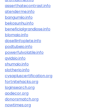
asserthatecontrast.info
atenderme.info
bangumiio.info
bekosunhu.info
beneficialgrandiose.info
blomaio.info
dosellinfoplete.info
podtubeio.info
powerfulvolatile.info
qvidsio.info
shumaio.info
slotherio.info
cysapluscertification.org
fortnitehacks.org
loginsearch.org
aodecor.org
donorsmatch.org
nowtimes.org