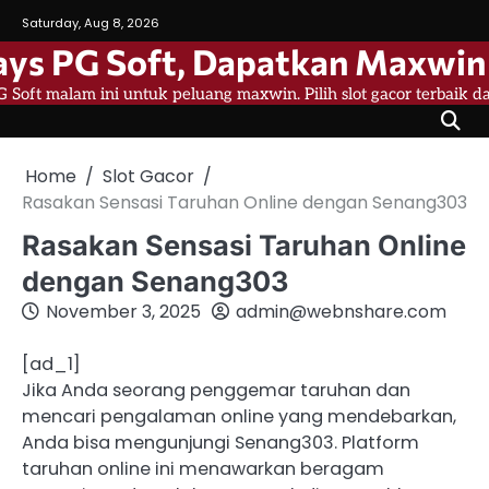
Skip
Saturday, Aug 8, 2026
to
ys PG Soft, Dapatkan Maxwin 
content
 Soft malam ini untuk peluang maxwin. Pilih slot gacor terbaik 
Home
Slot Gacor
Rasakan Sensasi Taruhan Online dengan Senang303
Rasakan Sensasi Taruhan Online
dengan Senang303
November 3, 2025
admin@webnshare.com
[ad_1]
Jika Anda seorang penggemar taruhan dan
mencari pengalaman online yang mendebarkan,
Anda bisa mengunjungi Senang303. Platform
taruhan online ini menawarkan beragam