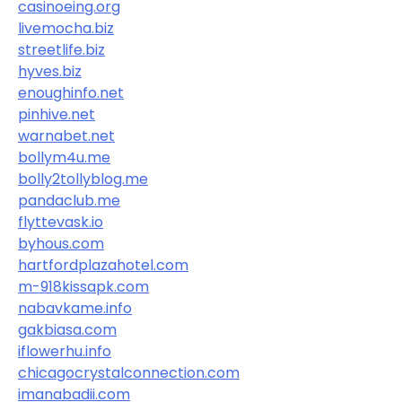
casinoeing.org
livemocha.biz
streetlife.biz
hyves.biz
enoughinfo.net
pinhive.net
warnabet.net
bollym4u.me
bolly2tollyblog.me
pandaclub.me
flyttevask.io
byhous.com
hartfordplazahotel.com
m-918kissapk.com
nabavkame.info
gakbiasa.com
iflowerhu.info
chicagocrystalconnection.com
imanabadii.com