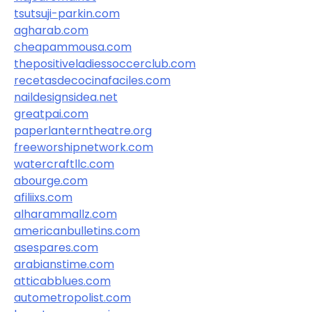
tsutsuji-parkin.com
agharab.com
cheapammousa.com
thepositiveladiessoccerclub.com
recetasdecocinafaciles.com
naildesignsidea.net
greatpai.com
paperlanterntheatre.org
freeworshipnetwork.com
watercraftllc.com
abourge.com
afiliixs.com
alharammallz.com
americanbulletins.com
asespares.com
arabianstime.com
atticabblues.com
autometropolist.com