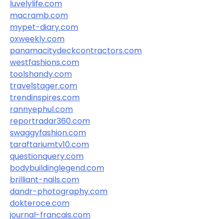
luvelylife.com
macramb.com
mypet-diary.com
oxweekly.com
panamacitydeckcontractors.com
westfashions.com
toolshandy.com
travelstager.com
trendinspires.com
rannyephul.com
reportradar360.com
swaggyfashion.com
taraftariumtv10.com
questionquery.com
bodybuildinglegend.com
brilliant-nails.com
dandr-photography.com
dokteroce.com
journal-francais.com