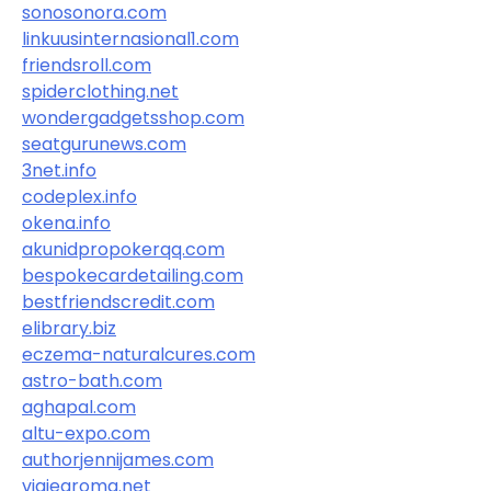
sonosonora.com
linkuusinternasional1.com
friendsroll.com
spiderclothing.net
wondergadgetsshop.com
seatgurunews.com
3net.info
codeplex.info
okena.info
akunidpropokerqq.com
bespokecardetailing.com
bestfriendscredit.com
elibrary.biz
eczema-naturalcures.com
astro-bath.com
aghapal.com
altu-expo.com
authorjennijames.com
viajearoma.net