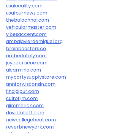
usalocality.com
usafournewz.com
thebalochhal.com
vehicularmaster.com
vibesaccent.com
ampajavierdemiguel.org
brainboosters.co
amberlately.com
joycebriscoe.com
aicarmina.com
mypartysupplystore.com
annforwisconsin.com
findjaipur.com
cultofjim.com
glimmerick.com
davidfollett.com
newcollegebeat.com
reverbnewyork.com