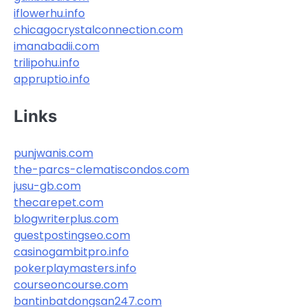
iflowerhu.info
chicagocrystalconnection.com
imanabadii.com
trilipohu.info
appruptio.info
Links
punjwanis.com
the-parcs-clematiscondos.com
jusu-gb.com
thecarepet.com
blogwriterplus.com
guestpostingseo.com
casinogambitpro.info
pokerplaymasters.info
courseoncourse.com
bantinbatdongsan247.com