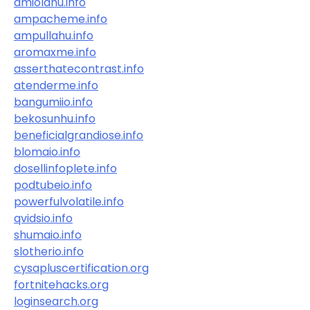
amiolahu.info
ampacheme.info
ampullahu.info
aromaxme.info
asserthatecontrast.info
atenderme.info
bangumiio.info
bekosunhu.info
beneficialgrandiose.info
blomaio.info
dosellinfoplete.info
podtubeio.info
powerfulvolatile.info
qvidsio.info
shumaio.info
slotherio.info
cysapluscertification.org
fortnitehacks.org
loginsearch.org