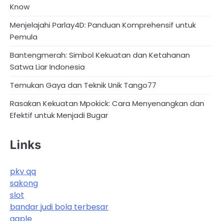
Know
Menjelajahi Parlay4D: Panduan Komprehensif untuk
Pemula
Bantengmerah: Simbol Kekuatan dan Ketahanan
Satwa Liar Indonesia
Temukan Gaya dan Teknik Unik Tango77
Rasakan Kekuatan Mpokick: Cara Menyenangkan dan
Efektif untuk Menjadi Bugar
Links
pkv qq
sakong
slot
bandar judi bola terbesar
gaple