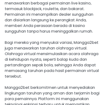
menawarkan berbagai permainan live kasino,
termasuk blackjack, roulette, dan bakarat.
Permainan ini menampilkan dealer sungguhan
dan disiarkan langsung ke perangkat Anda,
memberi Anda perasaan berada di kasino
sungguhan tanpa harus meninggalkan rumah.
Bagi mereka yang menyukai variasi, Mangga2bet
juga menawarkan taruhan olahraga virtual.
Olahraga virtual mensimulasikan acara olahraga
di kehidupan nyata, seperti balap kuda dan
pertandingan sepak bola, sehingga Anda dapat
memasang taruhan pada hasil permainan virtual
tersebut.
Mangga2bet berkomitmen untuk menyediakan
lingkungan taruhan yang aman dan terjamin bagi
para pemainnya. Platform ini menggunakan
teknologi enkripsi terbaru untuk memastikan