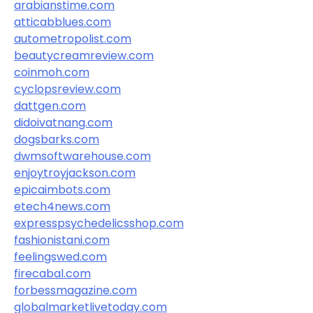
arabianstime.com
atticabblues.com
autometropolist.com
beautycreamreview.com
coinmoh.com
cyclopsreview.com
dattgen.com
didoivatnang.com
dogsbarks.com
dwmsoftwarehouse.com
enjoytroyjackson.com
epicaimbots.com
etech4news.com
expresspsychedelicsshop.com
fashionistani.com
feelingswed.com
firecabal.com
forbessmagazine.com
globalmarketlivetoday.com