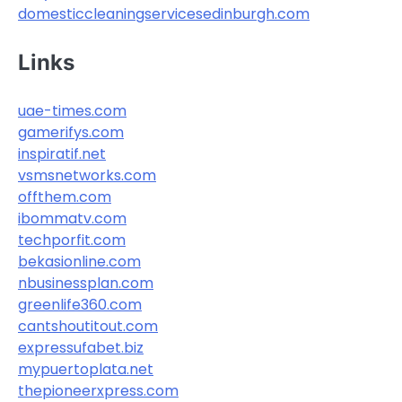
domesticcleaningservicesedinburgh.com
Links
uae-times.com
gamerifys.com
inspiratif.net
vsmsnetworks.com
offthem.com
ibommatv.com
techporfit.com
bekasionline.com
nbusinessplan.com
greenlife360.com
cantshoutitout.com
expressufabet.biz
mypuertoplata.net
thepioneerxpress.com