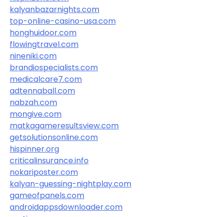
kalyanbazarnights.com
top-online-casino-usa.com
honghuidoor.com
flowingtravel.com
nineniki.com
brandiospecialists.com
medicalcare7.com
adtennaball.com
nabzah.com
mongive.com
matkagameresultsview.com
getsolutionsonline.com
hispinner.org
criticalinsurance.info
nokariposter.com
kalyan-guessing-nightplay.com
gameofpanels.com
androidappsdownloader.com