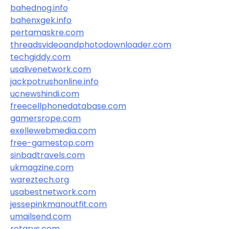
bahednog.info
bahenxgek.info
pertamaskre.com
threadsvideoandphotodownloader.com
techgiddy.com
usalivenetwork.com
jackpotrushonline.info
ucnewshindi.com
freecellphonedatabase.com
gamersrope.com
exellewebmedia.com
free-gamestop.com
sinbadtravels.com
ukmagzine.com
wareztech.org
usabestnetwork.com
jessepinkmanoutfit.com
umailsend.com
retarys.com