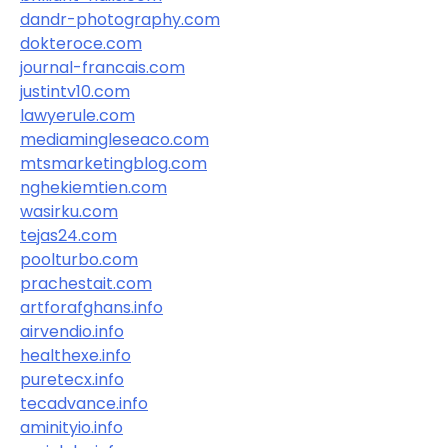
dandr-photography.com
dokteroce.com
journal-francais.com
justintv10.com
lawyerule.com
mediamingleseaco.com
mtsmarketingblog.com
nghekiemtien.com
wasirku.com
tejas24.com
poolturbo.com
prachestait.com
artforafghans.info
airvendio.info
healthexe.info
puretecx.info
tecadvance.info
aminityio.info