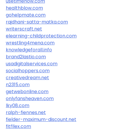
usetimenow.com
healthblow.com
gohelpmate.com
rajdhani-satta-matka.com
writerscraft.net
elearning-childprotection.com
wrestling4mena.com
knowledgeforall.info
brand2lastio.com
usadigitalservices.com
socialhoppers.com
creativedream.net
n2315.com
getwebonline.com
onlyfansheaven.com
lky08.com
ralph-fiennes.net
fielder-maximum-discount.net
fitfllex.com