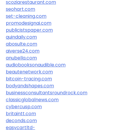
scoziarestaurant.com
seohart.com
set-cleaning.com
promodesignai.com
publicistspaper.com
quindaily.com
abosulte.com
aiverse24.com
anubella.com
audiobooksonaudible.com
beautenetwork.com
bitcoin-tracing.com
bodyandshapes.com
businessconsultantsroundrock.com
classicglobalnews.com
cybercusp.com
britaintt.com
deconds.com
easycartltd-