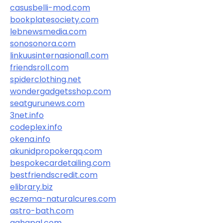
casusbelli-mod.com
bookplatesociety.com
lebnewsmedia.com
sonosonora.com
linkuusinternasional1.com
friendsroll.com
spiderclothing.net
wondergadgetsshop.com
seatgurunews.com
3net.info
codeplex.info
okena.info
akunidpropokerqq.com
bespokecardetailing.com
bestfriendscredit.com
elibrary.biz
eczema-naturalcures.com
astro-bath.com
aghapal.com