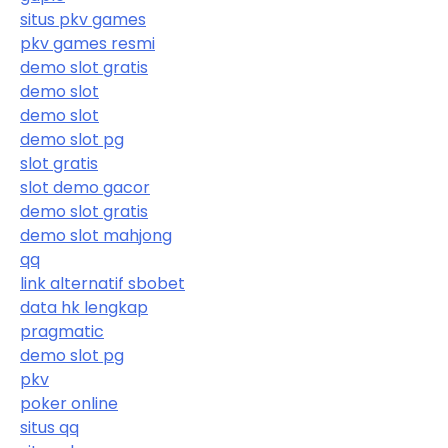
situs pkv games
pkv games resmi
demo slot gratis
demo slot
demo slot
demo slot pg
slot gratis
slot demo gacor
demo slot gratis
demo slot mahjong
qq
link alternatif sbobet
data hk lengkap
pragmatic
demo slot pg
pkv
poker online
situs qq