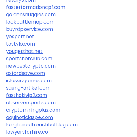
fasterformationcpf.com
goldensnuggles.com
lookbattlemap.com
buyrdpservice.com
yesport.net
tostylo.com
yougetthat.net
sportsnetclub.com
newbestcrypto.com
oxfordsave.com
iclassicgames.com
saung-artikel.com
fasthokivip2.com
observersports.com
cryptominingplus.com
aquinoticiaspe.com
longhairedfrenchbulldog.com
lawyersforhire.co