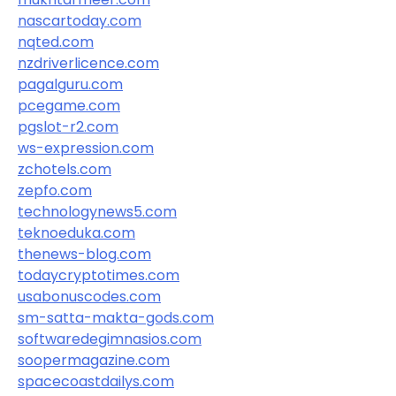
nascartoday.com
nqted.com
nzdriverlicence.com
pagalguru.com
pcegame.com
pgslot-r2.com
ws-expression.com
zchotels.com
zepfo.com
technologynews5.com
teknoeduka.com
thenews-blog.com
todaycryptotimes.com
usabonuscodes.com
sm-satta-makta-gods.com
softwaredegimnasios.com
soopermagazine.com
spacecoastdailys.com