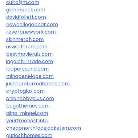
cultofjim.com
glimmerick.com
davidfollett.com
newcollegebeat.com
reverbnewyork.com
skinmerch.com
usvisaforum.com
bestmovierulz.com
jagalchi-trade.com
loopersound.com
minapenelope.com
justicereformalliance.com
cryptoglax.com
ohiohobbyplus.com
bogothemes.com
ajino-mingei.com
yourfreehost.info
cheapnorthfacejacketsm.com
gurjoshhomes.com