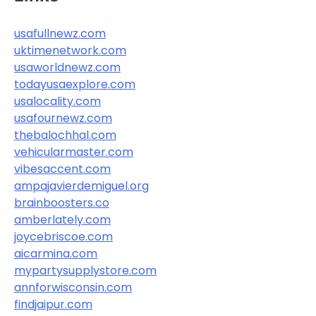
usafullnewz.com
uktimenetwork.com
usaworldnewz.com
todayusaexplore.com
usalocality.com
usafournewz.com
thebalochhal.com
vehicularmaster.com
vibesaccent.com
ampajavierdemiguel.org
brainboosters.co
amberlately.com
joycebriscoe.com
aicarmina.com
mypartysupplystore.com
annforwisconsin.com
findjaipur.com