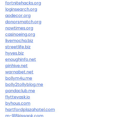
fortnitehacks.org
loginsearch.org
aodecor.org
donorsmatch.org
nowtimes.org
casinoeing.org
livemocha.biz
streetlife.biz
hyves.biz
enoughinfo.net
pinhive.net
warnabet.net
bollym4u.me
bolly2tollyblog.me
pandaclub.me
flyttevask.io
byhous.com
hartfordplazahotel.com
m-918kissapk.com