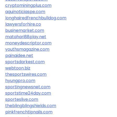
cryptominingplus.com
aquinoticiaspe.com
longhairedfrenchbulldog.com
lawyersforhire.co
businemarket.com
matahari88play.net
moneydescriptor.com
youthsmagazine.com
painaidee.net
sportsdarkest.com
webtoon.biz
thesportswires.com
hyungpro.com
sportingnewsnet.com
sportstime24day.com
sporteslive.com
theblingblingshields.com
pinkfrenchtipnails.com