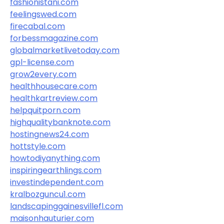
fashionistani.com
feelingswed.com
firecabal.com
forbessmagazine.com
globalmarketlivetoday.com
gpl-license.com
grow2every.com
healthhousecare.com
healthkartreview.com
helpquitporn.com
highqualitybanknote.com
hostingnews24.com
hottstyle.com
howtodiyanything.com
inspiringearthlings.com
investindependent.com
kralbozguncu1.com
landscapinggainesvillefl.com
maisonhauturier.com