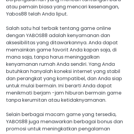
atau pemain biasa yang mencari kesenangan,
Yabos88 telah Anda liput.
Salah satu hal terbaik tentang game online
dengan YABOS88 adalah kenyamanan dan
aksesibilitas yang ditawarkannya. Anda dapat
memainkan game favorit Anda kapan saja, di
mana saja, tanpa harus meninggalkan
kenyamanan rumah Anda sendiri. Yang Anda
butuhkan hanyalah koneksi internet yang stabil
dan perangkat yang kompatibel, dan Anda siap
untuk mulai bermain. Ini berarti Anda dapat
menikmati berjam -jam hiburan bermain game
tanpa kerumitan atau ketidaknyamanan.
Selain berbagai macam game yang tersedia,
YABOS88 juga menawarkan berbagai bonus dan
promosi untuk meningkatkan pengalaman