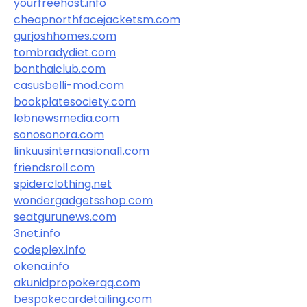
yourfreehost.info
cheapnorthfacejacketsm.com
gurjoshhomes.com
tombradydiet.com
bonthaiclub.com
casusbelli-mod.com
bookplatesociety.com
lebnewsmedia.com
sonosonora.com
linkuusinternasional1.com
friendsroll.com
spiderclothing.net
wondergadgetsshop.com
seatgurunews.com
3net.info
codeplex.info
okena.info
akunidpropokerqq.com
bespokecardetailing.com