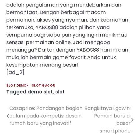
adalah pengalaman yang mendebarkan dan
bermanfaat. Dengan berbagai macam
permainan, akses yang nyaman, dan keamanan
terkemuka, YABOS88 adalah pilihan yang
sempurna bagi siapa pun yang ingin menikmati
sensasi permainan online. Jadi mengapa
menunggu? Daftar dengan YABOS88 hari ini dan
mulailah bermain game favorit Anda untuk
kesempatan menang besar!
[ad_2]
SLOT DEMO
SLOT GACOR
Tagged
demo slot
,
slot
Casaprize: Pandangan bagian
Bangkitnya Lgowin:
Post
dalam pada kompetisi desain
Pemain baru di
navigation
rumah baru yang inovatif
pasar
smartphone