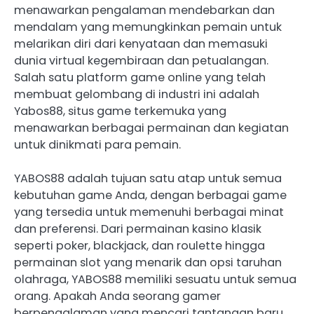
menawarkan pengalaman mendebarkan dan
mendalam yang memungkinkan pemain untuk
melarikan diri dari kenyataan dan memasuki
dunia virtual kegembiraan dan petualangan.
Salah satu platform game online yang telah
membuat gelombang di industri ini adalah
Yabos88, situs game terkemuka yang
menawarkan berbagai permainan dan kegiatan
untuk dinikmati para pemain.
YABOS88 adalah tujuan satu atap untuk semua
kebutuhan game Anda, dengan berbagai game
yang tersedia untuk memenuhi berbagai minat
dan preferensi. Dari permainan kasino klasik
seperti poker, blackjack, dan roulette hingga
permainan slot yang menarik dan opsi taruhan
olahraga, YABOS88 memiliki sesuatu untuk semua
orang. Apakah Anda seorang gamer
berpengalaman yang mencari tantangan baru