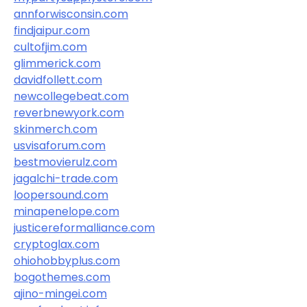
annforwisconsin.com
findjaipur.com
cultofjim.com
glimmerick.com
davidfollett.com
newcollegebeat.com
reverbnewyork.com
skinmerch.com
usvisaforum.com
bestmovierulz.com
jagalchi-trade.com
loopersound.com
minapenelope.com
justicereformalliance.com
cryptoglax.com
ohiohobbyplus.com
bogothemes.com
ajino-mingei.com