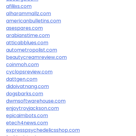
afiliixs.com
alharammallz.com
americanbulletins.com
asespares.com
arabianstime.com
atticabblues.com
autometropolist.com
beautycreamreview.com
coinmoh.com
cyclopsreview.com
dattgen.com
didoivatnang.com
dogsbarks.com
dwmsoftwarehouse.com
enjoytroyjackson.com
epicaimbots.com
etech4news.com
expresspsychedelicsshop.com