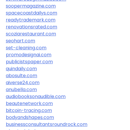
soopermagazine.com
spacecoastdailys.com
readytrademark.com
renovationsrated.com
scoziarestaurant.com
seohart.com
set-cleaning.com
promodesignai.com
publicistspaper.com
quindaily.com
abosulte.com
aiverse24.com
anubella.com
audiobooksonaudible.com
beautenetwork.com
bitcoin-tracing.com
bodyandshapes.com
businessconsultantsroundrock.com