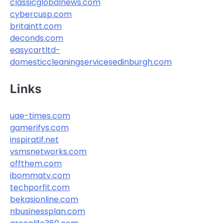
classicglobalnews.com
cybercusp.com
britaintt.com
deconds.com
easycartltd-
domesticcleaningservicesedinburgh.com
Links
uae-times.com
gamerifys.com
inspiratif.net
vsmsnetworks.com
offthem.com
ibommatv.com
techporfit.com
bekasionline.com
nbusinessplan.com