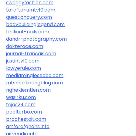
swaggyfashion.com
taraftariumtv10.com
questionquery.com
bodybuildinglegend.com
brilliant-nails.com
dandr-photography.com
dokteroce.com
journal-francais.com
justintv10.com
lawyerule.com
mediamingleseaco.com
mtsmarketingblog.com
nghekiemtien.com
wasirku.com
tejas24.com
poolturbo.com
prachestait.com
artforafghans.info
airvendio.info