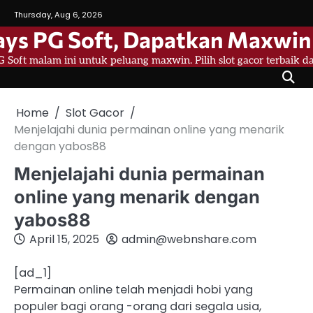
Skip
Thursday, Aug 6, 2026
to
ys PG Soft, Dapatkan Maxwin 
content
 Soft malam ini untuk peluang maxwin. Pilih slot gacor terbaik 
Home
Slot Gacor
Menjelajahi dunia permainan online yang menarik
dengan yabos88
Menjelajahi dunia permainan
online yang menarik dengan
yabos88
April 15, 2025
admin@webnshare.com
[ad_1]
Permainan online telah menjadi hobi yang
populer bagi orang -orang dari segala usia,