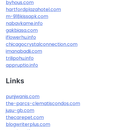
byhous.com
hartfordplazahotel.com
m-918kissapk.com
nabavkame.info
gakbiasa.com
iflowerhu.info
chicagocrystalconnection.com
imanabadii.com
trilipohu.info
appruptio.info
Links
punjwanis.com
the-parcs-clematiscondos.com
jusu-gb.com
thecarepet.com
blogwriterplus.com