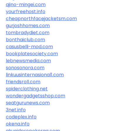
ajino-mingei.com
yourfreehost.info
cheapnorthfacejacketsm.com
gurjoshhomes.com
tombradydiet.com
bonthaiclub.com
casusbelli-mod.com
bookplatesociety.com
lebnewsmedia.com
sonosonora.com
linkuusinternasional1.com
friendsroll.com
spiderclothing.net
wondergadgetsshop.com
seatgurunews.com
3net.info
codeplex.info
okena.info
akunidpropokerqq.com