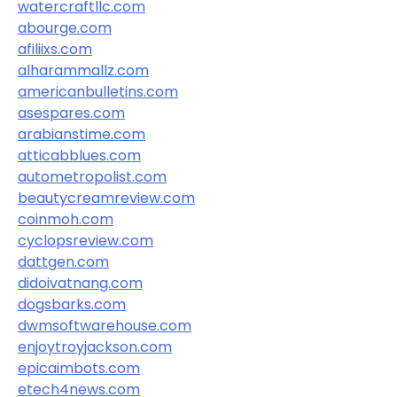
watercraftllc.com
abourge.com
afiliixs.com
alharammallz.com
americanbulletins.com
asespares.com
arabianstime.com
atticabblues.com
autometropolist.com
beautycreamreview.com
coinmoh.com
cyclopsreview.com
dattgen.com
didoivatnang.com
dogsbarks.com
dwmsoftwarehouse.com
enjoytroyjackson.com
epicaimbots.com
etech4news.com