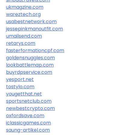
ukmagzine.com
wareztech.org
usabestnetwork.com
jessepinkmanoutfit.com
umailsend.com
retarys.com
fasterformationcpf.com
goldensnuggles.com
lookbattlemap.com
buyrdpservice.com
yesport.net
tostylo.com
yougetthat.net
sportsnetclub.com
newbestcrypto.com
oxfordsave.com
iclassicgames.com
saung-artikel.com