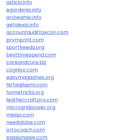
asticio.info
egardenio.info
arxteamio.info
getalexio.info
accountaudittaxcon.com
prymprint.com
sportkeeda.org
besttimespend.com
careandcure.biz
cogniyo.com
easymagazines.org
hirfanjilasmi.com
hometricks.org
leathercraftpro.com
microgridpower.org
mixiqo.com
needglobe.com
ortocoach.com
passionawe.com