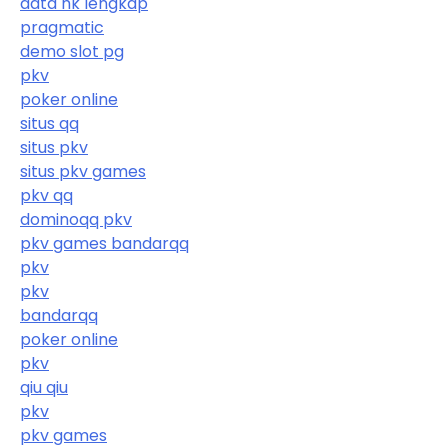
data hk lengkap
pragmatic
demo slot pg
pkv
poker online
situs qq
situs pkv
situs pkv games
pkv qq
dominoqq pkv
pkv games bandarqq
pkv
pkv
bandarqq
poker online
pkv
qiu qiu
pkv
pkv games