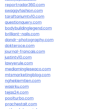
reportradar360.com
swaggyfashion.com
taraftariumtv10.com
questionquery.com
bodybuildinglegend.com
brilliant-nails.com
dandr-photography.com
dokteroce.com
journal-francais.com
justintv10.com
lawyerule.com
mediamingleseaco.com
mtsmarketingblog.com
nghekiemtien.com
wasirku.com
tejas24.com
poolturbo.com
prachestait.com