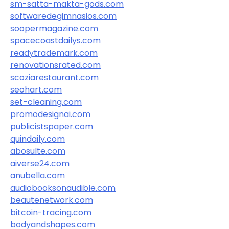
sm-satta-makta-gods.com
softwaredegimnasios.com
soopermagazine.com
spacecoastdailys.com
readytrademark.com
renovationsrated.com
scoziarestaurant.com
seohart.com
set-cleaning.com
promodesignai.com
publicistspaper.com
quindaily.com
abosulte.com
aiverse24.com
anubella.com
audiobooksonaudible.com
beautenetwork.com
bitcoin-tracing.com
bodyandshapes.com