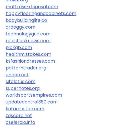
mattress-disposal.com
happyflooringandcabinets.com
bodybuildinglife.co
qrdoggy.com
technologygud.com
realshocknews.com
pickgb.com
healthmistakes.com
ksfashiondresses.com
patterntrader.org
cnhpa.net
sitalotus.com
supernotes.org
worldsportsempires.com
updatecentral360.com
katamastah.com
zqscore.net
aseleraio.info