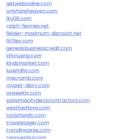
getwebonline.com
onlyfansheaven.com
lky08.com
ralph-fiennes.net
fielder-maximum-discount.net
fitfllex.com
genesisbusinesscredit.com
inforuang.com
kindsmarket.com
luvelylife.com
macramb.com
mypet-diary.com
oxweekly.com
panamacitydeckcontractors.com
westfashions.com
toolshandy.com
travelstager.com
trendinspires.com
rannyephul.com