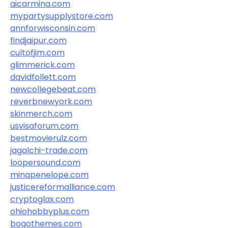
aicarmina.com
mypartysupplystore.com
annforwisconsin.com
findjaipur.com
cultofjim.com
glimmerick.com
davidfollett.com
newcollegebeat.com
reverbnewyork.com
skinmerch.com
usvisaforum.com
bestmovierulz.com
jagalchi-trade.com
loopersound.com
minapenelope.com
justicereformalliance.com
cryptoglax.com
ohiohobbyplus.com
bogothemes.com