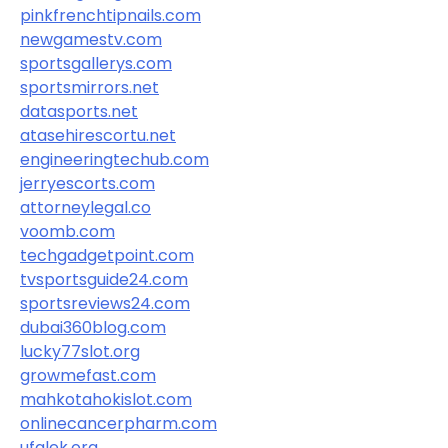
pinkfrenchtipnails.com
newgamestv.com
sportsgallerys.com
sportsmirrors.net
datasports.net
atasehirescortu.net
engineeringtechub.com
jerryescorts.com
attorneylegal.co
voomb.com
techgadgetpoint.com
tvsportsguide24.com
sportsreviews24.com
dubai360blog.com
lucky77slot.org
growmefast.com
mahkotahokislot.com
onlinecancerpharm.com
ufalek.org