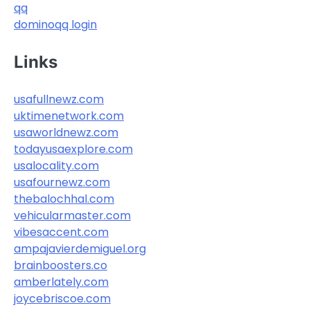
qq
dominoqq login
Links
usafullnewz.com
uktimenetwork.com
usaworldnewz.com
todayusaexplore.com
usalocality.com
usafournewz.com
thebalochhal.com
vehicularmaster.com
vibesaccent.com
ampajavierdemiguel.org
brainboosters.co
amberlately.com
joycebriscoe.com