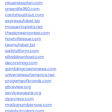
nbusinessplan.com
greenlife360.com
cantshoutitout.com
expressufabet.biz
mypuertoplata.net
thepioneerxpress.com
howtofixissue.com
teamufabet.biz
webfullform.com
allviddownload.com
decorsmag.com
gamblingcasinonews.com
universitiesofamerica.net
progameofbrands.com
qbreview.org
servicewueste.org
zippyrevs.com
matkanumbernow.com
myjobcirculars.com