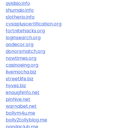
qvidsio.info
shumaio.info
slotherio.info
cysapluscertification.org
fortnitehacks.org
loginsearch.org
aodecor.org
donorsmatch.org
nowtimes.org
casinoeing.org
livemocha.biz
streetlife.biz
hyves.biz
enoughinfo.net
pinhive.net
warnabet.net
bollym4u.me
bolly2tollyblog.me
pandaclub.me