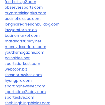
fasthokivip2.com
observersports.com
cryptominingplus.com
aquinoticiaspe.com
longhairedfrenchbulldog.com
lawyersforhire.co
businemarket.com
matahari88play.net
moneydescriptor.com
youthsmagazine.com
painaidee.net
sportsdarkest.com
webtoon.biz
thesportswires.com
hyungpro.com
sportingnewsnet.com
sportstime24day.com
sporteslive.com
theblingblingshields.com