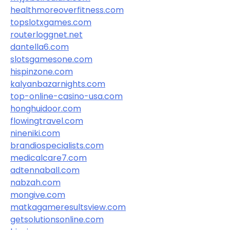
healthmoreoverfitness.com
topslotxgames.com
routerloggnet.net
dantella6.com
slotsgamesone.com
hispinzone.com
kalyanbazarnights.com
top-online-casino-usa.com
honghuidoor.com
flowingtravel.com
nineniki.com
brandiospecialists.com
medicalcare7.com
adtennaball.com
nabzah.com
mongive.com
matkagameresultsview.com
getsolutionsonline.com