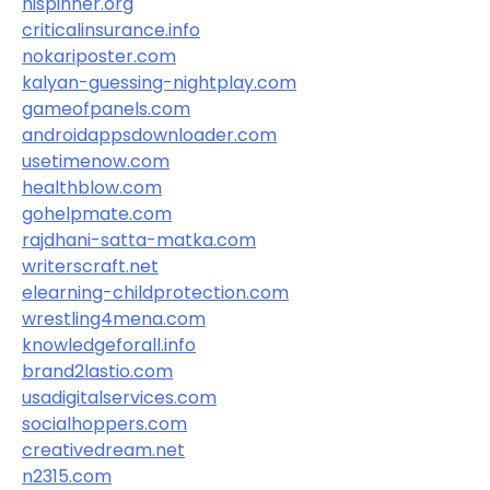
hispinner.org
criticalinsurance.info
nokariposter.com
kalyan-guessing-nightplay.com
gameofpanels.com
androidappsdownloader.com
usetimenow.com
healthblow.com
gohelpmate.com
rajdhani-satta-matka.com
writerscraft.net
elearning-childprotection.com
wrestling4mena.com
knowledgeforall.info
brand2lastio.com
usadigitalservices.com
socialhoppers.com
creativedream.net
n2315.com