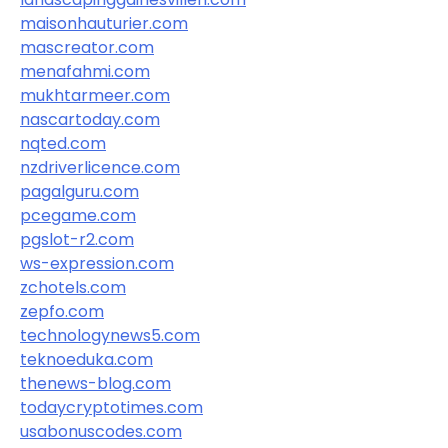
maisonhauturier.com
mascreator.com
menafahmi.com
mukhtarmeer.com
nascartoday.com
nqted.com
nzdriverlicence.com
pagalguru.com
pcegame.com
pgslot-r2.com
ws-expression.com
zchotels.com
zepfo.com
technologynews5.com
teknoeduka.com
thenews-blog.com
todaycryptotimes.com
usabonuscodes.com