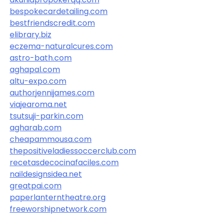
bespokecardetailing.com
bestfriendscredit.com
elibrary.biz
eczema-naturalcures.com
astro-bath.com
aghapal.com
altu-expo.com
authorjennijames.com
viajearoma.net
tsutsuji-parkin.com
agharab.com
cheapammousa.com
thepositiveladiessoccerclub.com
recetasdecocinafaciles.com
naildesignsidea.net
greatpai.com
paperlanterntheatre.org
freeworshipnetwork.com