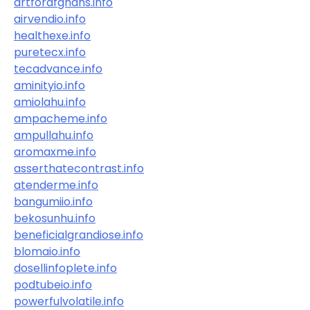
artforafghans.info
airvendio.info
healthexe.info
puretecx.info
tecadvance.info
aminityio.info
amiolahu.info
ampacheme.info
ampullahu.info
aromaxme.info
asserthatecontrast.info
atenderme.info
bangumiio.info
bekosunhu.info
beneficialgrandiose.info
blomaio.info
dosellinfoplete.info
podtubeio.info
powerfulvolatile.info