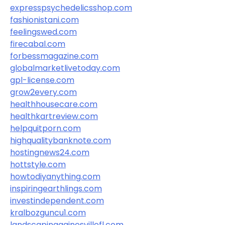
expresspsychedelicsshop.com
fashionistani.com
feelingswed.com
firecabal.com
forbessmagazine.com
globalmarketlivetoday.com
gpl-license.com
grow2every.com
healthhousecare.com
healthkartreview.com
helpquitporn.com
highqualitybanknote.com
hostingnews24.com
hottstyle.com
howtodiyanything.com
inspiringearthlings.com
investindependent.com
kralbozguncu1.com
landscapinggainesvillefl.com