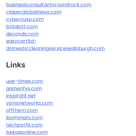
businessconsultantsroundrock.com
classicglobalnews.com
cybercusp.com
britaintt.com
deconds.com
easycartltd-
domesticcleaningservicesedinburgh.com
Links
uae-times.com
gamerifys.com
inspiratif.net
vsmsnetworks.com
offthem.com
ibommatv.com
techporfit.com
bekasionline.com