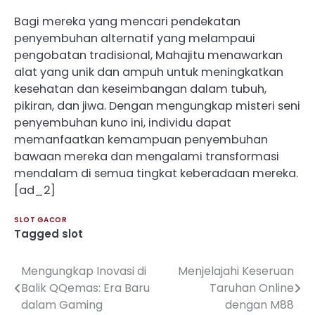
Bagi mereka yang mencari pendekatan
penyembuhan alternatif yang melampaui
pengobatan tradisional, Mahajitu menawarkan
alat yang unik dan ampuh untuk meningkatkan
kesehatan dan keseimbangan dalam tubuh,
pikiran, dan jiwa. Dengan mengungkap misteri seni
penyembuhan kuno ini, individu dapat
memanfaatkan kemampuan penyembuhan
bawaan mereka dan mengalami transformasi
mendalam di semua tingkat keberadaan mereka.
[ad_2]
SLOT GACOR
Tagged
slot
Mengungkap Inovasi di
Menjelajahi Keseruan
Post
Balik QQemas: Era Baru
Taruhan Online
navigation
dalam Gaming
dengan M88