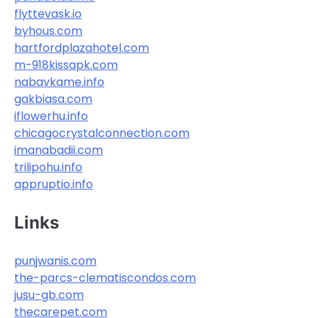
flyttevask.io
byhous.com
hartfordplazahotel.com
m-918kissapk.com
nabavkame.info
gakbiasa.com
iflowerhu.info
chicagocrystalconnection.com
imanabadii.com
trilipohu.info
appruptio.info
Links
punjwanis.com
the-parcs-clematiscondos.com
jusu-gb.com
thecarepet.com