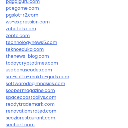
pagalguru.com
pcegame.com
pgslot-r2.com
ws-expression.com
zchotels.com
zepfo.com
technologynews5.com
teknoeduka.com
thenews-blog.com
todaycryptotimes.com
usabonuscodes.com
sm-satta-makta-gods.com
softwaredegimnasios.com
soopermagazine.com
spacecoastdailys.com
readytrademark.com
renovationsrated.com
scoziarestaurant.com
seohart.com