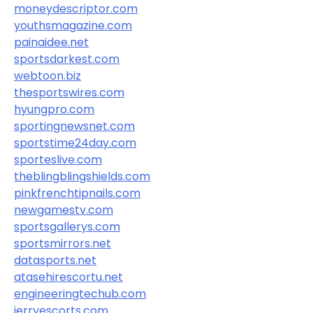
moneydescriptor.com
youthsmagazine.com
painaidee.net
sportsdarkest.com
webtoon.biz
thesportswires.com
hyungpro.com
sportingnewsnet.com
sportstime24day.com
sporteslive.com
theblingblingshields.com
pinkfrenchtipnails.com
newgamestv.com
sportsgallerys.com
sportsmirrors.net
datasports.net
atasehirescortu.net
engineeringtechub.com
jerryescorts.com