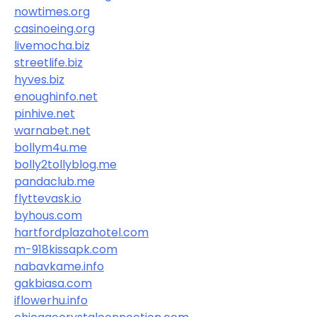
nowtimes.org
casinoeing.org
livemocha.biz
streetlife.biz
hyves.biz
enoughinfo.net
pinhive.net
warnabet.net
bollym4u.me
bolly2tollyblog.me
pandaclub.me
flyttevask.io
byhous.com
hartfordplazahotel.com
m-918kissapk.com
nabavkame.info
gakbiasa.com
iflowerhu.info