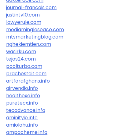
dokteroce.com
journal-francais.com
justintv10.com
lawyerule.com
mediamingleseaco.com
mtsmarketingblog.com
nghekiemtien.com
wasirku.com
tejas24.com
poolturbo.com
prachestait.com
artforafghans.info
airvendio.info
healthexe.info
puretecx.info
tecadvance.info
aminityio.info
amiolahu.info
ampacheme.info