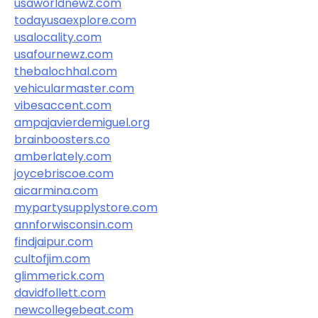
usaworldnewz.com
todayusaexplore.com
usalocality.com
usafournewz.com
thebalochhal.com
vehicularmaster.com
vibesaccent.com
ampajavierdemiguel.org
brainboosters.co
amberlately.com
joycebriscoe.com
aicarmina.com
mypartysupplystore.com
annforwisconsin.com
findjaipur.com
cultofjim.com
glimmerick.com
davidfollett.com
newcollegebeat.com