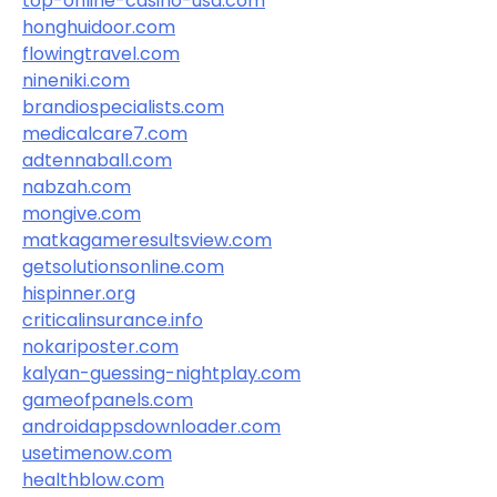
top-online-casino-usa.com
honghuidoor.com
flowingtravel.com
nineniki.com
brandiospecialists.com
medicalcare7.com
adtennaball.com
nabzah.com
mongive.com
matkagameresultsview.com
getsolutionsonline.com
hispinner.org
criticalinsurance.info
nokariposter.com
kalyan-guessing-nightplay.com
gameofpanels.com
androidappsdownloader.com
usetimenow.com
healthblow.com