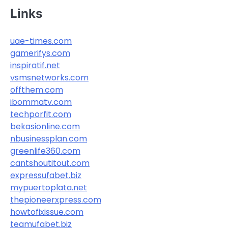
Links
uae-times.com
gamerifys.com
inspiratif.net
vsmsnetworks.com
offthem.com
ibommatv.com
techporfit.com
bekasionline.com
nbusinessplan.com
greenlife360.com
cantshoutitout.com
expressufabet.biz
mypuertoplata.net
thepioneerxpress.com
howtofixissue.com
teamufabet.biz