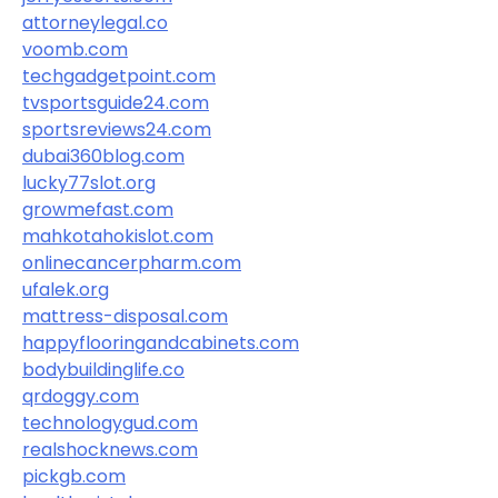
attorneylegal.co
voomb.com
techgadgetpoint.com
tvsportsguide24.com
sportsreviews24.com
dubai360blog.com
lucky77slot.org
growmefast.com
mahkotahokislot.com
onlinecancerpharm.com
ufalek.org
mattress-disposal.com
happyflooringandcabinets.com
bodybuildinglife.co
qrdoggy.com
technologygud.com
realshocknews.com
pickgb.com