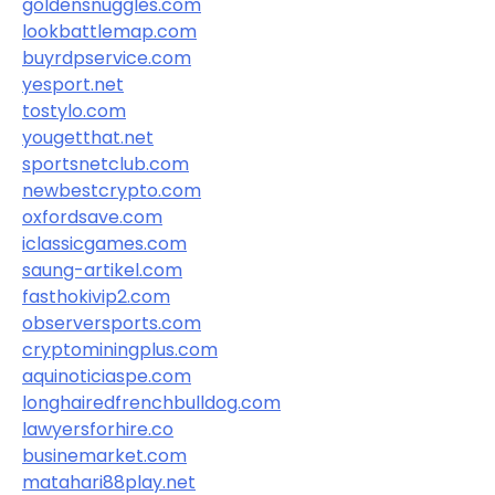
goldensnuggles.com
lookbattlemap.com
buyrdpservice.com
yesport.net
tostylo.com
yougetthat.net
sportsnetclub.com
newbestcrypto.com
oxfordsave.com
iclassicgames.com
saung-artikel.com
fasthokivip2.com
observersports.com
cryptominingplus.com
aquinoticiaspe.com
longhairedfrenchbulldog.com
lawyersforhire.co
businemarket.com
matahari88play.net