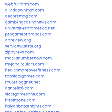
webfullform.com
allviddownload.com
decorsmag.com
gamblingcasinonews.com
universitiesofamerica.net
progameofbrands.com
qbreview.org
servicewueste.org
zippyrevs.com
matkanumbernow.com
myjobcirculars.com
healthmoreoverfitness.com
topslotxgames.com
routerloggnet.net
dantella6.com
slotsgamesone.com
hispinzone.com
kalyanbazarnights.com