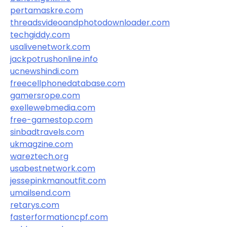
pertamaskre.com
threadsvideoandphotodownloader.com
techgiddy.com
usalivenetwork.com
jackpotrushonline.info
ucnewshindi.com
freecellphonedatabase.com
gamersrope.com
exellewebmedia.com
free-gamestop.com
sinbadtravels.com
ukmagzine.com
wareztech.org
usabestnetwork.com
jessepinkmanoutfit.com
umailsend.com
retarys.com
fasterformationcpf.com