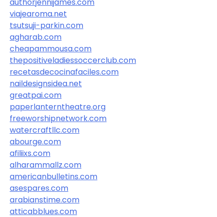
authorjennijames.com
viajearoma.net
tsutsuji-parkin.com
agharab.com
cheapammousa.com
thepositiveladiessoccerclub.com
recetasdecocinafaciles.com
naildesignsidea.net
greatpai.com
paperlanterntheatre.org
freeworshipnetwork.com
watercraftllc.com
abourge.com
afiliixs.com
alharammallz.com
americanbulletins.com
asespares.com
arabianstime.com
atticabblues.com