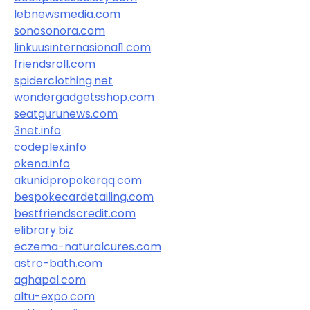
lebnewsmedia.com
sonosonora.com
linkuusinternasional1.com
friendsroll.com
spiderclothing.net
wondergadgetsshop.com
seatgurunews.com
3net.info
codeplex.info
okena.info
akunidpropokerqq.com
bespokecardetailing.com
bestfriendscredit.com
elibrary.biz
eczema-naturalcures.com
astro-bath.com
aghapal.com
altu-expo.com