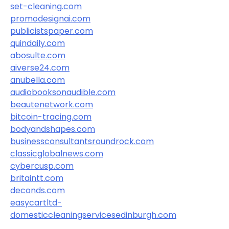
set-cleaning.com
promodesignai.com
publicistspaper.com
quindaily.com
abosulte.com
aiverse24.com
anubella.com
audiobooksonaudible.com
beautenetwork.com
bitcoin-tracing.com
bodyandshapes.com
businessconsultantsroundrock.com
classicglobalnews.com
cybercusp.com
britaintt.com
deconds.com
easycartltd-
domesticcleaningservicesedinburgh.com