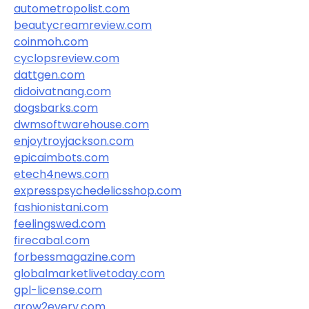
autometropolist.com
beautycreamreview.com
coinmoh.com
cyclopsreview.com
dattgen.com
didoivatnang.com
dogsbarks.com
dwmsoftwarehouse.com
enjoytroyjackson.com
epicaimbots.com
etech4news.com
expresspsychedelicsshop.com
fashionistani.com
feelingswed.com
firecabal.com
forbessmagazine.com
globalmarketlivetoday.com
gpl-license.com
grow2every.com