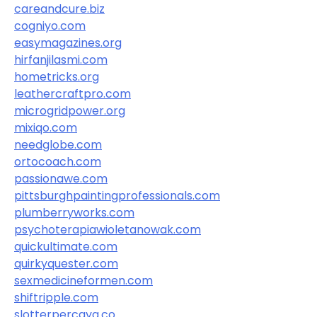
careandcure.biz
cogniyo.com
easymagazines.org
hirfanjilasmi.com
hometricks.org
leathercraftpro.com
microgridpower.org
mixiqo.com
needglobe.com
ortocoach.com
passionawe.com
pittsburghpaintingprofessionals.com
plumberryworks.com
psychoterapiawioletanowak.com
quickultimate.com
quirkyquester.com
sexmedicineformen.com
shiftripple.com
slotterpercaya.co