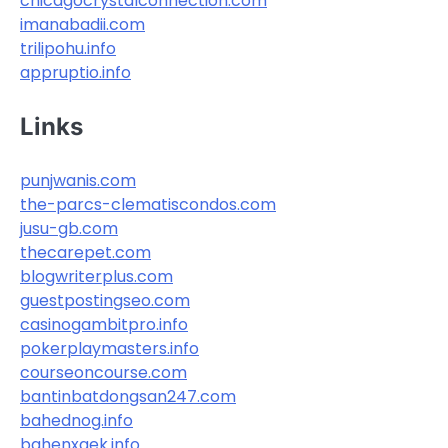
chicagocrystalconnection.com
imanabadii.com
trilipohu.info
appruptio.info
Links
punjwanis.com
the-parcs-clematiscondos.com
jusu-gb.com
thecarepet.com
blogwriterplus.com
guestpostingseo.com
casinogambitpro.info
pokerplaymasters.info
courseoncourse.com
bantinbatdongsan247.com
bahednog.info
bahenxgek.info