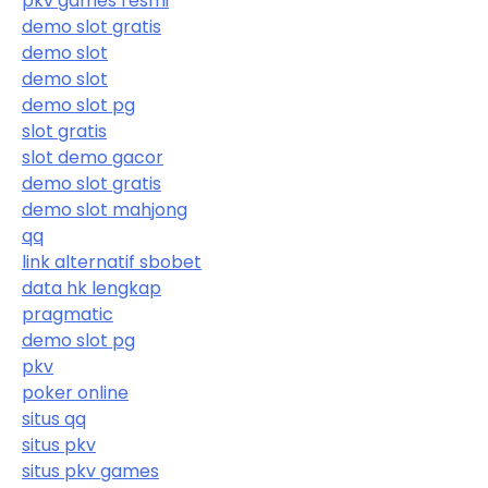
pkv games resmi
demo slot gratis
demo slot
demo slot
demo slot pg
slot gratis
slot demo gacor
demo slot gratis
demo slot mahjong
qq
link alternatif sbobet
data hk lengkap
pragmatic
demo slot pg
pkv
poker online
situs qq
situs pkv
situs pkv games