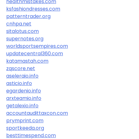
healthmistakes.com
ksfashiondresses.com
patterntrader.org
cnhpa.net
sitalotus.com
supernotes.org
worldsportsempires.com
updatecentral360.com
katamastah.com
zqscore.net
aseleraio.info
asticio.info
egardenio.info
arxteamio.info
getalexio.info
accountaudittaxcon.com
prymprint.com
sportkeeda.org
besttimespend.com