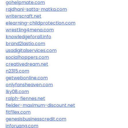
gohelpmate.com
rajdhani-satta-matka.com
writerscraft.net
elearning-childprotection.com
wrestling4mena.com
knowledgeforall.info
brand2lastio.com
usadigitalservices.com
socialhoppers.com
creativedream.net
n2315.com
getwebonline.com
onlyfansheaven.com
lky08.com
ralph-fiennes.net
fielder-maximum-discount.net
fitfllex.com
genesisbusinesscredit.com
inforuang.com