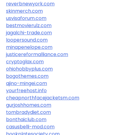
reverbnewyork.com
skinmerch.com
usvisaforum.com
bestmovierulz.com
jagalchi-trade.com
loopersound.com
minapenelope.com
justicereformalliance.com
cryptoglax.com
ohiohobbyplus.com
bogothemes.com
ajino-mingei.com
yourfreehost.info
cheapnorthfacejacketsm.com
gurjoshhomes.com
tombradydiet.com
bonthaiclub.com
casusbelli-mod.com
bookplatesociety.com