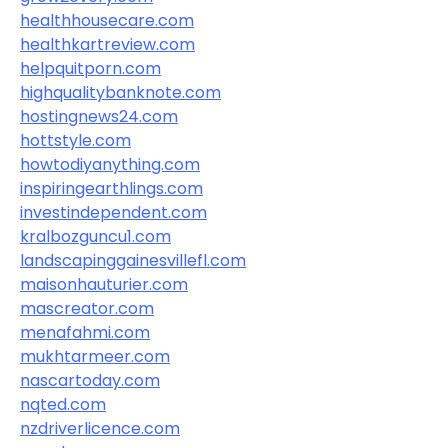
healthhousecare.com
healthkartreview.com
helpquitporn.com
highqualitybanknote.com
hostingnews24.com
hottstyle.com
howtodiyanything.com
inspiringearthlings.com
investindependent.com
kralbozguncu1.com
landscapinggainesvillefl.com
maisonhauturier.com
mascreator.com
menafahmi.com
mukhtarmeer.com
nascartoday.com
nqted.com
nzdriverlicence.com