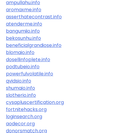
ampullahu.info
aromaxme.info
asserthatecontrast.info
atenderme.info
bangumiio.info
bekosunhu.info
beneficialgrandiose.info
blomaio.info
dosellinfoplete.info
podtubeio.info
powerfulvolatile.info
qvidsio.info
shumaio.info
slotherio.info
cysapluscertification.org
fortnitehacks.org
loginsearch.org
aodecor.org
donorsmatch.org