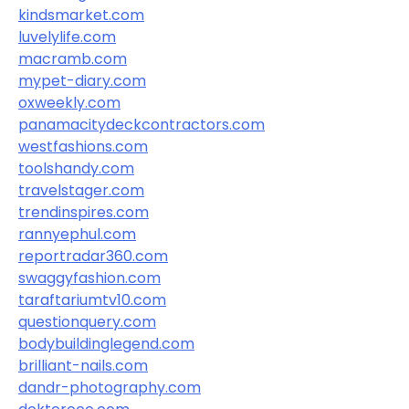
kindsmarket.com
luvelylife.com
macramb.com
mypet-diary.com
oxweekly.com
panamacitydeckcontractors.com
westfashions.com
toolshandy.com
travelstager.com
trendinspires.com
rannyephul.com
reportradar360.com
swaggyfashion.com
taraftariumtv10.com
questionquery.com
bodybuildinglegend.com
brilliant-nails.com
dandr-photography.com