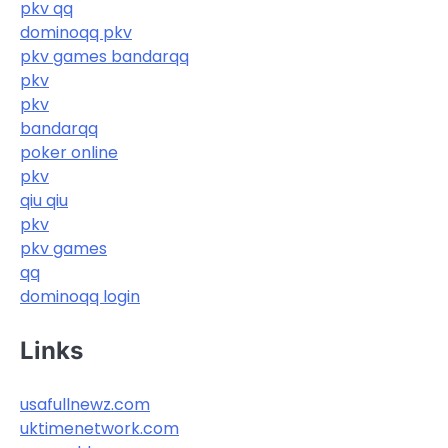
pkv qq
dominoqq pkv
pkv games bandarqq
pkv
pkv
bandarqq
poker online
pkv
qiu qiu
pkv
pkv games
qq
dominoqq login
Links
usafullnewz.com
uktimenetwork.com