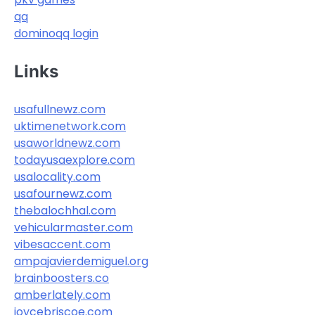
qq
dominoqq login
Links
usafullnewz.com
uktimenetwork.com
usaworldnewz.com
todayusaexplore.com
usalocality.com
usafournewz.com
thebalochhal.com
vehicularmaster.com
vibesaccent.com
ampajavierdemiguel.org
brainboosters.co
amberlately.com
joycebriscoe.com