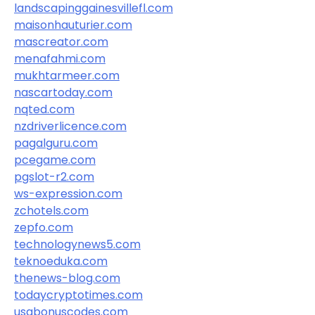
landscapinggainesvillefl.com
maisonhauturier.com
mascreator.com
menafahmi.com
mukhtarmeer.com
nascartoday.com
nqted.com
nzdriverlicence.com
pagalguru.com
pcegame.com
pgslot-r2.com
ws-expression.com
zchotels.com
zepfo.com
technologynews5.com
teknoeduka.com
thenews-blog.com
todaycryptotimes.com
usabonuscodes.com