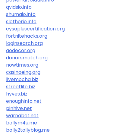
qvidsio.info
shumaio.info
slotherio.info
cysapluscertification.org
fortnitehacks.org
loginsearch.org
aodecor.org
donorsmatch.org
nowtimes.org
casinoeing.org
livemocha.biz
streetlife.biz
hyves.biz
enoughinfo.net
pinhive.net
warnabet.net
bollym4u.me
bolly2tollyblog.me