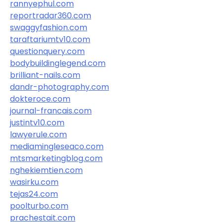
rannyephul.com
reportradar360.com
swaggyfashion.com
taraftariumtv10.com
questionquery.com
bodybuildinglegend.com
brilliant-nails.com
dandr-photography.com
dokteroce.com
journal-francais.com
justintv10.com
lawyerule.com
mediamingleseaco.com
mtsmarketingblog.com
nghekiemtien.com
wasirku.com
tejas24.com
poolturbo.com
prachestait.com