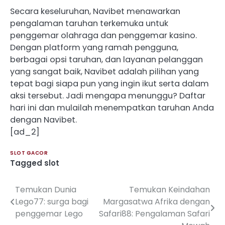
Secara keseluruhan, Navibet menawarkan
pengalaman taruhan terkemuka untuk
penggemar olahraga dan penggemar kasino.
Dengan platform yang ramah pengguna,
berbagai opsi taruhan, dan layanan pelanggan
yang sangat baik, Navibet adalah pilihan yang
tepat bagi siapa pun yang ingin ikut serta dalam
aksi tersebut. Jadi mengapa menunggu? Daftar
hari ini dan mulailah menempatkan taruhan Anda
dengan Navibet.
[ad_2]
SLOT GACOR
Tagged
slot
Temukan Dunia
Temukan Keindahan
Post
Lego77: surga bagi
Margasatwa Afrika dengan
navigation
penggemar Lego
Safari88: Pengalaman Safari