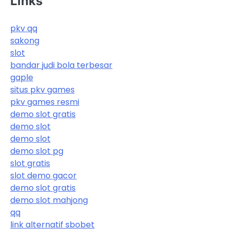
Links
pkv qq
sakong
slot
bandar judi bola terbesar
gaple
situs pkv games
pkv games resmi
demo slot gratis
demo slot
demo slot
demo slot pg
slot gratis
slot demo gacor
demo slot gratis
demo slot mahjong
qq
link alternatif sbobet