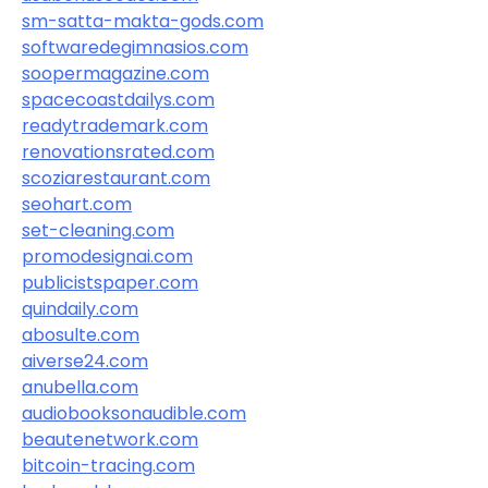
sm-satta-makta-gods.com
softwaredegimnasios.com
soopermagazine.com
spacecoastdailys.com
readytrademark.com
renovationsrated.com
scoziarestaurant.com
seohart.com
set-cleaning.com
promodesignai.com
publicistspaper.com
quindaily.com
abosulte.com
aiverse24.com
anubella.com
audiobooksonaudible.com
beautenetwork.com
bitcoin-tracing.com