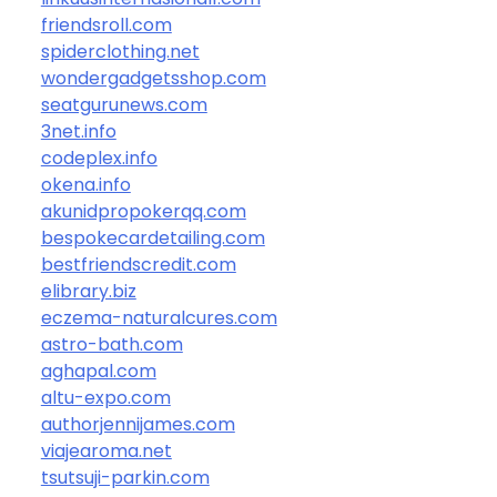
friendsroll.com
spiderclothing.net
wondergadgetsshop.com
seatgurunews.com
3net.info
codeplex.info
okena.info
akunidpropokerqq.com
bespokecardetailing.com
bestfriendscredit.com
elibrary.biz
eczema-naturalcures.com
astro-bath.com
aghapal.com
altu-expo.com
authorjennijames.com
viajearoma.net
tsutsuji-parkin.com