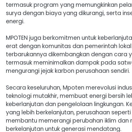
termasuk program yang memungkinkan pela
surya dengan biaya yang dikurangi, serta i
energi.
MPOTEN juga berkomitmen untuk keberlanjuta
erat dengan komunitas dan pemerintah loka
terbarukannya dikembangkan dengan cara ya
termasuk meminimalkan dampak pada satwa li
mengurangi jejak karbon perusahaan sendiri.
Secara keseluruhan, Mpoten merevolusi ind
teknologi mutakhir, membuat energi bersih 
keberlanjutan dan pengelolaan lingkungan. 
yang lebih berkelanjutan, perusahaan seper
membantu memerangi perubahan iklim dan me
berkelanjutan untuk generasi mendatang.