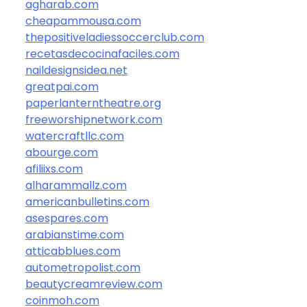
agharab.com
cheapammousa.com
thepositiveladiessoccerclub.com
recetasdecocinafaciles.com
naildesignsidea.net
greatpai.com
paperlanterntheatre.org
freeworshipnetwork.com
watercraftllc.com
abourge.com
afiliixs.com
alharammallz.com
americanbulletins.com
asespares.com
arabianstime.com
atticabblues.com
autometropolist.com
beautycreamreview.com
coinmoh.com