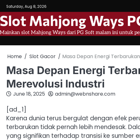
Skip
Saturday, Aug 8, 2026
to
Slot Mahjong Ways PG
content
Mainkan slot Mahjong Ways dari PG Soft malam ini untuk pel
Home
Slot Gacor
Masa Depan Energi Terbarukan:
Masa Depan Energi Terba
Merevolusi Industri
June 18, 2025
admin@webnshare.com
[ad_1]
Karena dunia terus bergulat dengan efek per
terbarukan tidak pernah lebih mendesak. Da
yang signifikan terhadap transisi ke sumber 