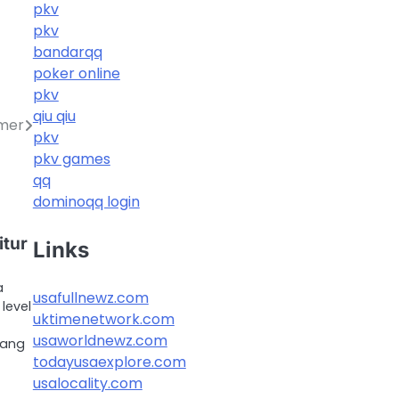
pkv
pkv
bandarqq
poker online
pkv
qiu qiu
amer
pkv
pkv games
qq
dominoqq login
tur
Links
a
usafullnewz.com
level
uktimenetwork.com
usaworldnewz.com
yang
todayusaexplore.com
usalocality.com