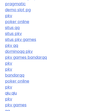
pragmatic
demo slot pg
pkv
poker online
situs qq
situs pkv
situs pkv games
pkv qq
dominoqq pkv
pkv games bandarqq
pkv
pkv
bandarqq
poker online
pkv
qiu qiu
pkv
pkv games
qq