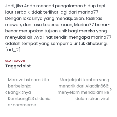
Jadi, jika Anda mencari pengalaman hidup tepi
laut terbaik, tidak terlihat lagi dari marina77.
Dengan lokasinya yang menakjubkan, fasilitas
mewah, dan rasa kebersamaan, Marina77 benar-
benar merupakan tujuan unik bagi mereka yang
menyukai air. Ayo lihat sendiri mengapa marina77
adalah tempat yang sempurna untuk dihubungi.
[ad_2]
SLOT GACOR
Tagged
slot
Merevolusi cara kita
Menjelajahi konten yang
Post
berbelanja:
menarik dari Aladdin666:
navigation
Bangkitnya
menyelam mendalam ke
Kembang123 di dunia
dalam akun viral
e-commerce