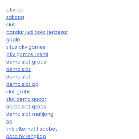
pkv qq
sakong
slot
bandar judi bola terbesar
gaple
situs pkv games
pkv games resmi
demo slot gratis
demo slot
demo slot
demo slot pg
slot gratis
slot demo gacor
demo slot gratis
demo slot mahjong
qq
link alternatif sbobet
data hk lengkap