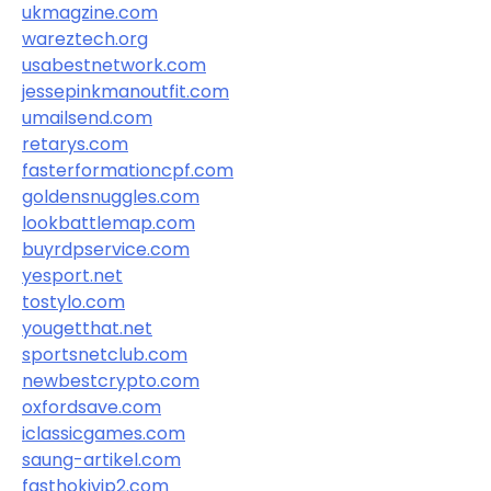
ukmagzine.com
wareztech.org
usabestnetwork.com
jessepinkmanoutfit.com
umailsend.com
retarys.com
fasterformationcpf.com
goldensnuggles.com
lookbattlemap.com
buyrdpservice.com
yesport.net
tostylo.com
yougetthat.net
sportsnetclub.com
newbestcrypto.com
oxfordsave.com
iclassicgames.com
saung-artikel.com
fasthokivip2.com