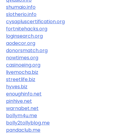
shumaio.info
slotherio.info
cysapluscertification.org
fortnitehacks.org
loginsearch.org
aodecor.org
donorsmatch.org
nowtimes.org
casinoeing.org
livemocha.biz
streetlife.biz
hyves.biz
enoughinfo.net
pinhive.net
warnabet.net
bollym4u.me
bolly2tollyblog.me
pandaclub.me