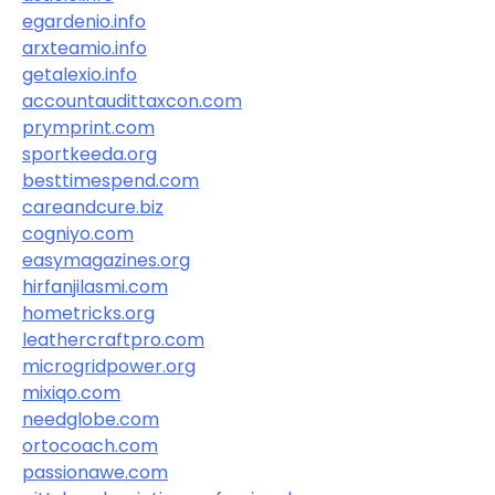
egardenio.info
arxteamio.info
getalexio.info
accountaudittaxcon.com
prymprint.com
sportkeeda.org
besttimespend.com
careandcure.biz
cogniyo.com
easymagazines.org
hirfanjilasmi.com
hometricks.org
leathercraftpro.com
microgridpower.org
mixiqo.com
needglobe.com
ortocoach.com
passionawe.com