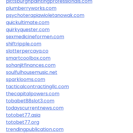
pittsburghpaintingprofessionals.com
plumberryworks.com
psychoterapiawioletanowak.com
quickultimate.com
quirkyquester.com
sexmedicineformen.com
shiftripple.com
slotterpercaya.co
smartcoolbox.com
sohanjitfinances.com
soulfulhousemusic.net
sparklooms.com
tacticalcontractingllc.com
thecapitalpowers.com
tobabet88slot3.com
todayscurrentnews.com
totobet77.asia
totobet77.org
trendingpublication.com