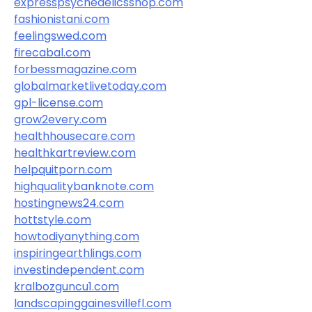
expresspsychedelicsshop.com
fashionistani.com
feelingswed.com
firecabal.com
forbessmagazine.com
globalmarketlivetoday.com
gpl-license.com
grow2every.com
healthhousecare.com
healthkartreview.com
helpquitporn.com
highqualitybanknote.com
hostingnews24.com
hottstyle.com
howtodiyanything.com
inspiringearthlings.com
investindependent.com
kralbozguncu1.com
landscapinggainesvillefl.com