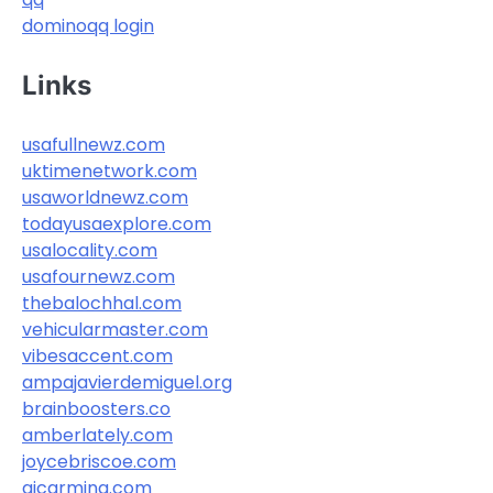
dominoqq login
Links
usafullnewz.com
uktimenetwork.com
usaworldnewz.com
todayusaexplore.com
usalocality.com
usafournewz.com
thebalochhal.com
vehicularmaster.com
vibesaccent.com
ampajavierdemiguel.org
brainboosters.co
amberlately.com
joycebriscoe.com
aicarmina.com