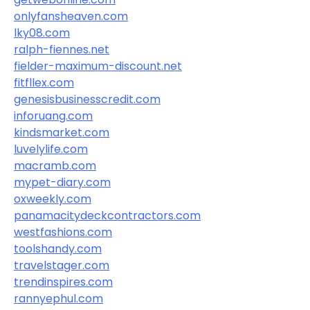
onlyfansheaven.com
lky08.com
ralph-fiennes.net
fielder-maximum-discount.net
fitfllex.com
genesisbusinesscredit.com
inforuang.com
kindsmarket.com
luvelylife.com
macramb.com
mypet-diary.com
oxweekly.com
panamacitydeckcontractors.com
westfashions.com
toolshandy.com
travelstager.com
trendinspires.com
rannyephul.com