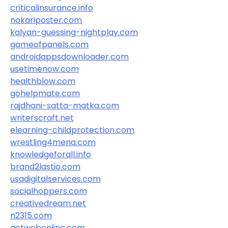
criticalinsurance.info
nokariposter.com
kalyan-guessing-nightplay.com
gameofpanels.com
androidappsdownloader.com
usetimenow.com
healthblow.com
gohelpmate.com
rajdhani-satta-matka.com
writerscraft.net
elearning-childprotection.com
wrestling4mena.com
knowledgeforall.info
brand2lastio.com
usadigitalservices.com
socialhoppers.com
creativedream.net
n2315.com
getwebonline.com