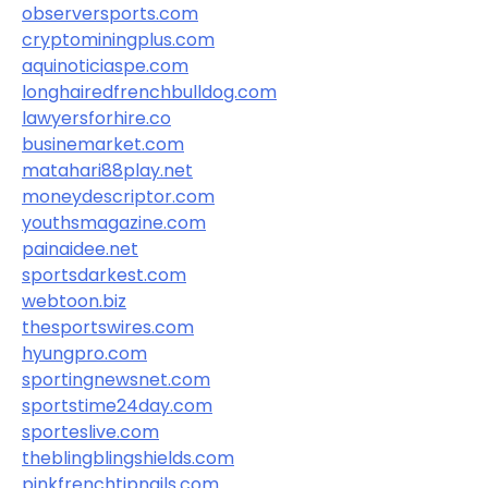
observersports.com
cryptominingplus.com
aquinoticiaspe.com
longhairedfrenchbulldog.com
lawyersforhire.co
businemarket.com
matahari88play.net
moneydescriptor.com
youthsmagazine.com
painaidee.net
sportsdarkest.com
webtoon.biz
thesportswires.com
hyungpro.com
sportingnewsnet.com
sportstime24day.com
sporteslive.com
theblingblingshields.com
pinkfrenchtipnails.com