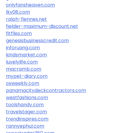
onlyfansheaven.com
lky08.com
ralph-fiennes.net
fielder-maximum-discount.net
fitfllex.com
genesisbusinesscredit.com
inforuang.com
kindsmarket.com
luvelylife.com
macramb.com
mypet-diary.com
oxweekly.com
panamacitydeckcontractors.com
westfashions.com
toolshandy.com
travelstager.com
trendinspires.com
rannyephul.com