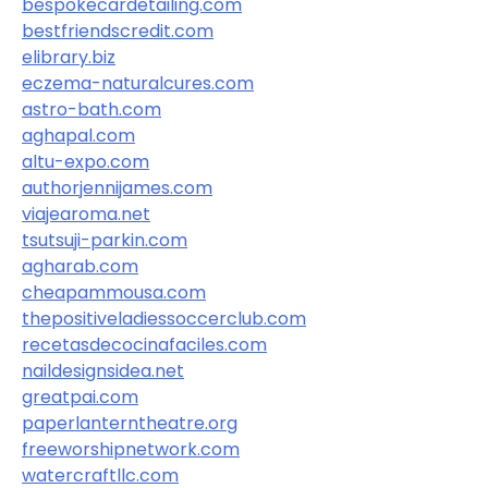
bespokecardetailing.com
bestfriendscredit.com
elibrary.biz
eczema-naturalcures.com
astro-bath.com
aghapal.com
altu-expo.com
authorjennijames.com
viajearoma.net
tsutsuji-parkin.com
agharab.com
cheapammousa.com
thepositiveladiessoccerclub.com
recetasdecocinafaciles.com
naildesignsidea.net
greatpai.com
paperlanterntheatre.org
freeworshipnetwork.com
watercraftllc.com