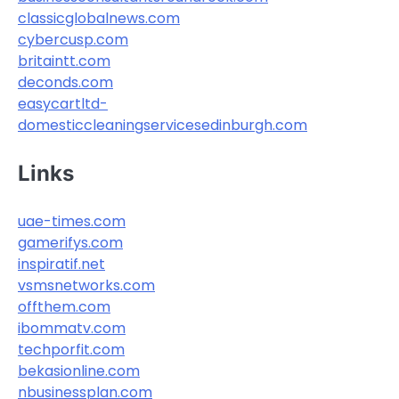
classicglobalnews.com
cybercusp.com
britaintt.com
deconds.com
easycartltd-
domesticcleaningservicesedinburgh.com
Links
uae-times.com
gamerifys.com
inspiratif.net
vsmsnetworks.com
offthem.com
ibommatv.com
techporfit.com
bekasionline.com
nbusinessplan.com