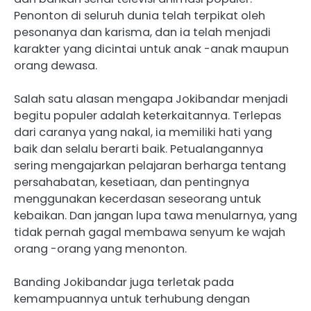
Penonton di seluruh dunia telah terpikat oleh
pesonanya dan karisma, dan ia telah menjadi
karakter yang dicintai untuk anak -anak maupun
orang dewasa.
Salah satu alasan mengapa Jokibandar menjadi
begitu populer adalah keterkaitannya. Terlepas
dari caranya yang nakal, ia memiliki hati yang
baik dan selalu berarti baik. Petualangannya
sering mengajarkan pelajaran berharga tentang
persahabatan, kesetiaan, dan pentingnya
menggunakan kecerdasan seseorang untuk
kebaikan. Dan jangan lupa tawa menularnya, yang
tidak pernah gagal membawa senyum ke wajah
orang -orang yang menonton.
Banding Jokibandar juga terletak pada
kemampuannya untuk terhubung dengan