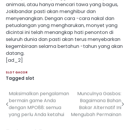
animasi, atau hanya mencari tawa yang bagus,
Jokibandar pasti akan menghibur dan
menyenangkan. Dengan cara -cara nakal dan
petualangan yang mengharukan, monyet yang
dicintai ini telah menangkap hati penonton di
seluruh dunia dan pasti akan terus menyebarkan
kegembiraan selama bertahun -tahun yang akan
datang.
[ad_2]
SLOT GACOR
Tagged
slot
Maksimalkan pengalaman
Munculnya Gasbos:
Post
bermain game Anda
Bagaimana Bahan
navigation
dengan MPO88: semua
Bakar Alternatif Ini
yang perlu Anda ketahui
Mengubah Permainan