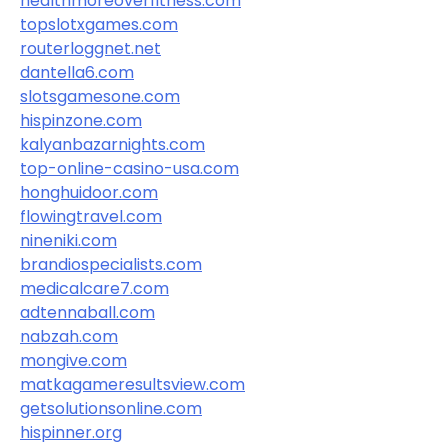
healthmoreoverfitness.com
topslotxgames.com
routerloggnet.net
dantella6.com
slotsgamesone.com
hispinzone.com
kalyanbazarnights.com
top-online-casino-usa.com
honghuidoor.com
flowingtravel.com
nineniki.com
brandiospecialists.com
medicalcare7.com
adtennaball.com
nabzah.com
mongive.com
matkagameresultsview.com
getsolutionsonline.com
hispinner.org