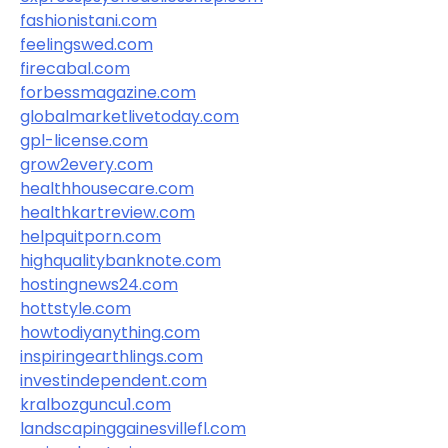
fashionistani.com
feelingswed.com
firecabal.com
forbessmagazine.com
globalmarketlivetoday.com
gpl-license.com
grow2every.com
healthhousecare.com
healthkartreview.com
helpquitporn.com
highqualitybanknote.com
hostingnews24.com
hottstyle.com
howtodiyanything.com
inspiringearthlings.com
investindependent.com
kralbozguncu1.com
landscapinggainesvillefl.com