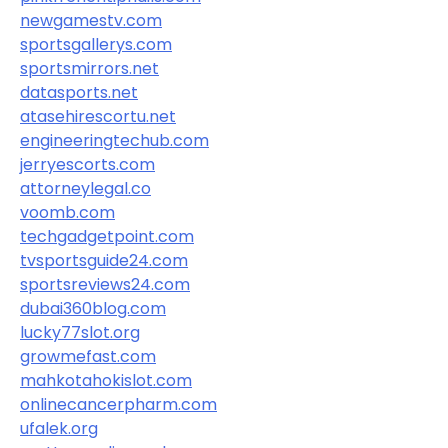
newgamestv.com
sportsgallerys.com
sportsmirrors.net
datasports.net
atasehirescortu.net
engineeringtechub.com
jerryescorts.com
attorneylegal.co
voomb.com
techgadgetpoint.com
tvsportsguide24.com
sportsreviews24.com
dubai360blog.com
lucky77slot.org
growmefast.com
mahkotahokislot.com
onlinecancerpharm.com
ufalek.org