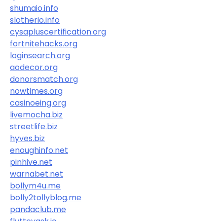
shumaio.info
slotherio.info
cysapluscertification.org
fortnitehacks.org
loginsearch.org
aodecor.org
donorsmatch.org
nowtimes.org
casinoeing.org
livemocha.biz
streetlife.biz
hyves.biz
enoughinfo.net
pinhive.net
warnabet.net
bollym4u.me
bolly2tollyblog.me
pandaclub.me