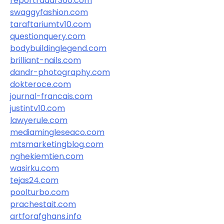
reportradar360.com
swaggyfashion.com
taraftariumtv10.com
questionquery.com
bodybuildinglegend.com
brilliant-nails.com
dandr-photography.com
dokteroce.com
journal-francais.com
justintv10.com
lawyerule.com
mediamingleseaco.com
mtsmarketingblog.com
nghekiemtien.com
wasirku.com
tejas24.com
poolturbo.com
prachestait.com
artforafghans.info