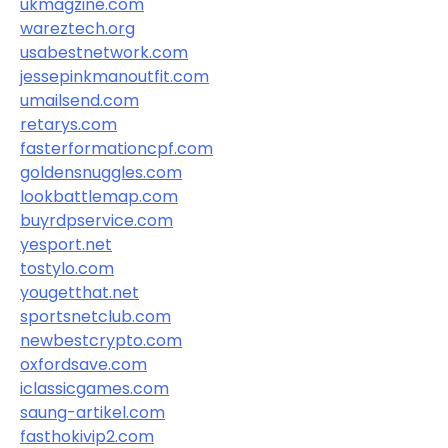
ukmagzine.com
wareztech.org
usabestnetwork.com
jessepinkmanoutfit.com
umailsend.com
retarys.com
fasterformationcpf.com
goldensnuggles.com
lookbattlemap.com
buyrdpservice.com
yesport.net
tostylo.com
yougetthat.net
sportsnetclub.com
newbestcrypto.com
oxfordsave.com
iclassicgames.com
saung-artikel.com
fasthokivip2.com