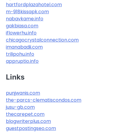
hartfordplazahotel.com
m-918kissapk.com
nabavkame.info
gakbiasa.com
iflowerhu.info
chicagocrystalconnection.com
imanabadii.com
trilipohu.info
appruptio.info
Links
punjwanis.com
the-parcs-clematiscondos.com
jusu-gb.com
thecarepet.com
blogwriterplus.com
guestpostingseo.com