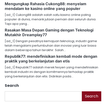
Mengungkap Rahasia Cukong88: menyelam
mendalam ke kasino online yang populer
[ad_1] Cukong88 adalah salah satu kasino online paling
populer di dunia, menarik jutaan pemain dari seluruh dunia.
Tapi apa yang…
Rasakan Masa Depan Gaming dengan Teknologi
Mutakhir Dreamplay77
[ad_1] Dengan pesatnya kemajuan teknologi, industri game
telah mengalami pertumbuhan dan inovasi yang luar biasa
dalam beberapa tahun terakhir. Salah…
Republik77: mendefinisikan kembali mode dengan
praktik yang berkelanjutan dan etis
[ad_1] Republik77 adalah merek fesyen yang mendefinisikan
kembali industri ini dengan komitmennya terhadap praktik
yang berkelanjutan dan etis. Didirikan pada…
Search
Search