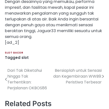
Dengan desainnya yang memukau, performa
impresif, dan fasilitas mewah, kapal pesiar ini
menawarkan pengalaman yang sungguh tak
terlupakan di atas air. Baik Anda ingin bersantai
dengan penuh gaya atau menikmati sensasi
beroktan tinggi, Jaguar33 memiliki sesuatu untuk
semua orang.
[ad_2]
SLOT GACOR
Tagged
slot
Dari Tak Diketahui
Bersiaplah untuk Sensasi
Post
hingga Tak
dan Kegembiraan WWB9:
navigation
Terhentikan:
Peristiwa Terbesar
Perjalanan OKBOS86
Related Posts