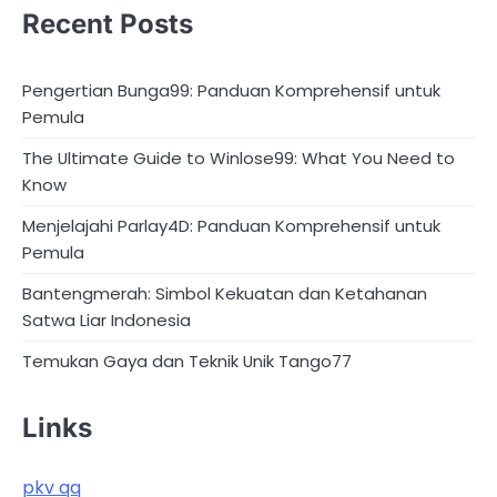
Recent Posts
Pengertian Bunga99: Panduan Komprehensif untuk
Pemula
The Ultimate Guide to Winlose99: What You Need to
Know
Menjelajahi Parlay4D: Panduan Komprehensif untuk
Pemula
Bantengmerah: Simbol Kekuatan dan Ketahanan
Satwa Liar Indonesia
Temukan Gaya dan Teknik Unik Tango77
Links
pkv qq