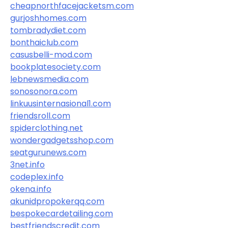
cheapnorthfacejacketsm.com
gurjoshhomes.com
tombradydiet.com
bonthaiclub.com
casusbelli-mod.com
bookplatesociety.com
lebnewsmedia.com
sonosonora.com
linkuusinternasional1.com
friendsroll.com
spiderclothing.net
wondergadgetsshop.com
seatgurunews.com
3net.info
codeplex.info
okena.info
akunidpropokerqq.com
bespokecardetailing.com
bestfriendscredit.com