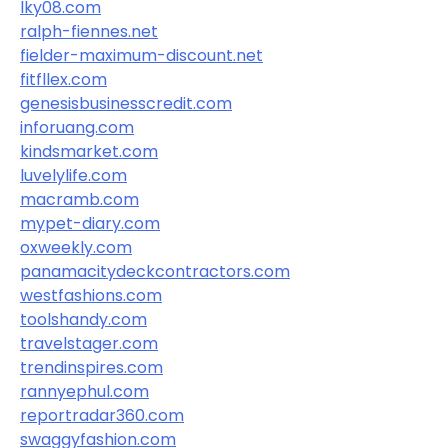
lky08.com
ralph-fiennes.net
fielder-maximum-discount.net
fitfllex.com
genesisbusinesscredit.com
inforuang.com
kindsmarket.com
luvelylife.com
macramb.com
mypet-diary.com
oxweekly.com
panamacitydeckcontractors.com
westfashions.com
toolshandy.com
travelstager.com
trendinspires.com
rannyephul.com
reportradar360.com
swaggyfashion.com