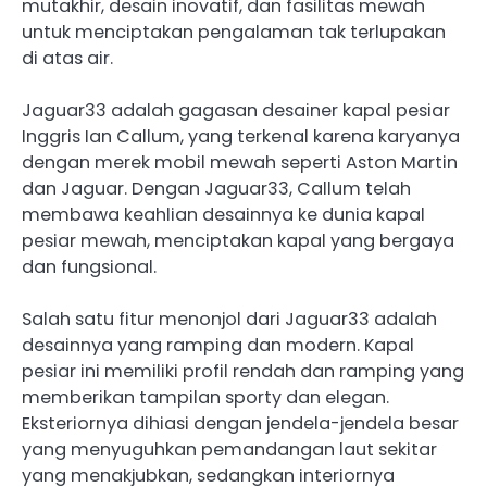
mutakhir, desain inovatif, dan fasilitas mewah
untuk menciptakan pengalaman tak terlupakan
di atas air.
Jaguar33 adalah gagasan desainer kapal pesiar
Inggris Ian Callum, yang terkenal karena karyanya
dengan merek mobil mewah seperti Aston Martin
dan Jaguar. Dengan Jaguar33, Callum telah
membawa keahlian desainnya ke dunia kapal
pesiar mewah, menciptakan kapal yang bergaya
dan fungsional.
Salah satu fitur menonjol dari Jaguar33 adalah
desainnya yang ramping dan modern. Kapal
pesiar ini memiliki profil rendah dan ramping yang
memberikan tampilan sporty dan elegan.
Eksteriornya dihiasi dengan jendela-jendela besar
yang menyuguhkan pemandangan laut sekitar
yang menakjubkan, sedangkan interiornya