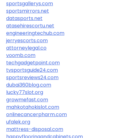
sportsgallerys.com
sportsmirrors.net
datasports.net
atasehirescortu.net
engineeringtechub.com
jerryescorts.com
attorneylegal.co
voomb.com
techgadgetpoint.com
tvsportsguide24.com
sportsreviews24.com
dubai360blog.com
lucky77slot.org
growmefast.com
mahkotahokislot.com
onlinecancerpharm.com
ufalek.org
mattress-disposal.com
happyflooringandcabinets.com