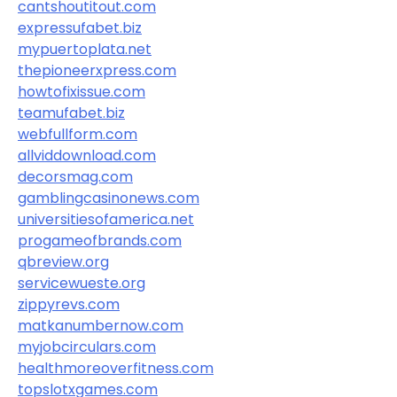
cantshoutitout.com
expressufabet.biz
mypuertoplata.net
thepioneerxpress.com
howtofixissue.com
teamufabet.biz
webfullform.com
allviddownload.com
decorsmag.com
gamblingcasinonews.com
universitiesofamerica.net
progameofbrands.com
qbreview.org
servicewueste.org
zippyrevs.com
matkanumbernow.com
myjobcirculars.com
healthmoreoverfitness.com
topslotxgames.com