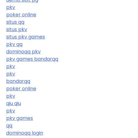
pkv
poker online
situs qq
situs pkv
situs pkv games
pkv qq
dominoqq pkv
pkv games bandarqq
pkv
pkv
bandarqq
poker online
pkv
qiu qiu
pkv
pkv games
qq
dominoqq login