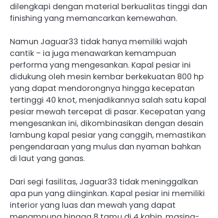
dilengkapi dengan material berkualitas tinggi dan
finishing yang memancarkan kemewahan.
Namun Jaguar33 tidak hanya memiliki wajah
cantik – ia juga menawarkan kemampuan
performa yang mengesankan. Kapal pesiar ini
didukung oleh mesin kembar berkekuatan 800 hp
yang dapat mendorongnya hingga kecepatan
tertinggi 40 knot, menjadikannya salah satu kapal
pesiar mewah tercepat di pasar. Kecepatan yang
mengesankan ini, dikombinasikan dengan desain
lambung kapal pesiar yang canggih, memastikan
pengendaraan yang mulus dan nyaman bahkan
di laut yang ganas.
Dari segi fasilitas, Jaguar33 tidak meninggalkan
apa pun yang diinginkan. Kapal pesiar ini memiliki
interior yang luas dan mewah yang dapat
menampung hingga 8 tamu di 4 kabin, masing-