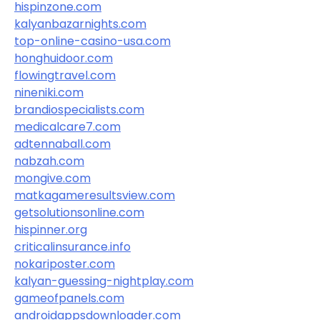
hispinzone.com
kalyanbazarnights.com
top-online-casino-usa.com
honghuidoor.com
flowingtravel.com
nineniki.com
brandiospecialists.com
medicalcare7.com
adtennaball.com
nabzah.com
mongive.com
matkagameresultsview.com
getsolutionsonline.com
hispinner.org
criticalinsurance.info
nokariposter.com
kalyan-guessing-nightplay.com
gameofpanels.com
androidappsdownloader.com