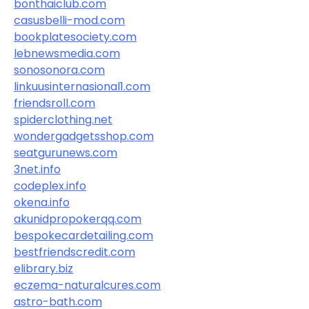
bonthaiclub.com
casusbelli-mod.com
bookplatesociety.com
lebnewsmedia.com
sonosonora.com
linkuusinternasional1.com
friendsroll.com
spiderclothing.net
wondergadgetsshop.com
seatgurunews.com
3net.info
codeplex.info
okena.info
akunidpropokerqq.com
bespokecardetailing.com
bestfriendscredit.com
elibrary.biz
eczema-naturalcures.com
astro-bath.com