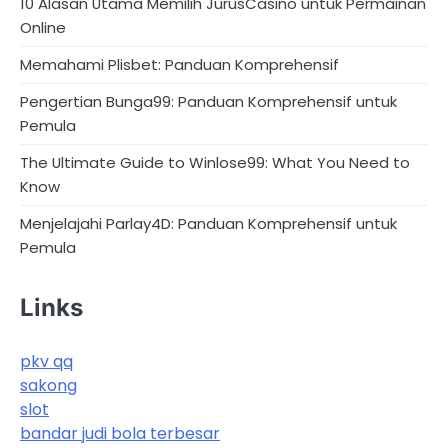
10 Alasan Utama Memilih JurusCasino untuk Permainan
Online
Memahami Plisbet: Panduan Komprehensif
Pengertian Bunga99: Panduan Komprehensif untuk
Pemula
The Ultimate Guide to Winlose99: What You Need to
Know
Menjelajahi Parlay4D: Panduan Komprehensif untuk
Pemula
Links
pkv qq
sakong
slot
bandar judi bola terbesar