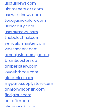
usafullnewz.com
uktimenetwork.com
usaworldnewz.com
todayusaexplore.com
usalocality.com
usafournewz.com
thebalochhal.com
vehicularmaster.com
vibesaccent.com
ampajavierdemiguel.org
brainboosters.co
amberlately.com
joycebriscoe.com
aicarmina.com
mypartysupplystore.com
annforwisconsin.com
findjaipur.com
cultofjim.com
glimmerick.com