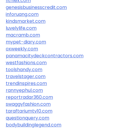
fitfllex.com
genesisbusinesscredit.com
inforuang.com
kindsmarket.com
luvelylife.com
macramb.com
mypet-diary.com
oxweekly.com
panamacitydeckcontractors.com
westfashions.com
toolshandy.com
travelstager.com
trendinspires.com
rannyephul.com
reportradar360.com
swaggyfashion.com
taraftariumtv10.com
questionquery.com
bodybuildinglegend.com