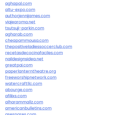
aghapal.com
altu-expo.com
authorjennijames.com
viajearoma.net
tsutsuji-parkin.com
agharab.com
cheapammousa.com
thepositiveladiessoccerclub.com
recetasdecocinafaciles.com
naildesignsidea.net
greatpai.com
paperlanterntheatre.org
freeworshipnetwork.com
watercraftllc.com
abourge.com
afiliixs.com
alharammallz.com
americanbulletins.com
asespares.com