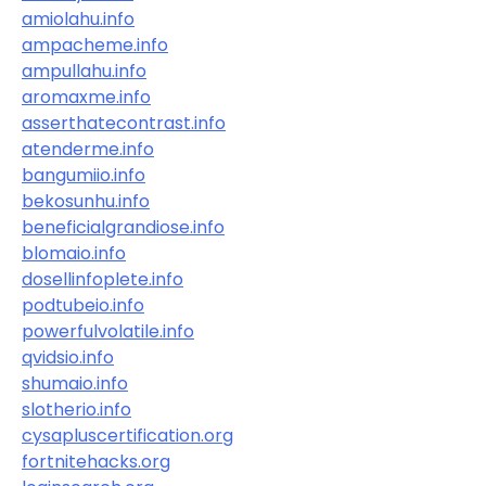
amiolahu.info
ampacheme.info
ampullahu.info
aromaxme.info
asserthatecontrast.info
atenderme.info
bangumiio.info
bekosunhu.info
beneficialgrandiose.info
blomaio.info
dosellinfoplete.info
podtubeio.info
powerfulvolatile.info
qvidsio.info
shumaio.info
slotherio.info
cysapluscertification.org
fortnitehacks.org