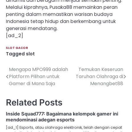
dinamis dan beragam menjadi semakin penting.
Melalui kiprahnya, Pusaka88 memainkan peran
penting dalam memastikan warisan budaya
Indonesia tetap hidup dan berkembang untuk
generasi mendatang.
[ad_2]
SLOT GACOR
Tagged
slot
Mengapa MPO999 adalah
Temukan Keseruan
Post
Platform Pilihan untuk
Taruhan Olahraga di
navigation
Gamer di Mana Saja
Menangbet88
Related Posts
Inside Squad777: Bagaimana kelompok gamer ini
mendominasi adegan esports
[ad_1] Esports, atau olahraga elektronik, telah dengan cepat