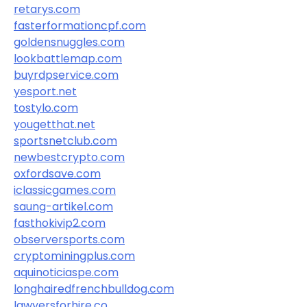
retarys.com
fasterformationcpf.com
goldensnuggles.com
lookbattlemap.com
buyrdpservice.com
yesport.net
tostylo.com
yougetthat.net
sportsnetclub.com
newbestcrypto.com
oxfordsave.com
iclassicgames.com
saung-artikel.com
fasthokivip2.com
observersports.com
cryptominingplus.com
aquinoticiaspe.com
longhairedfrenchbulldog.com
lawyersforhire.co