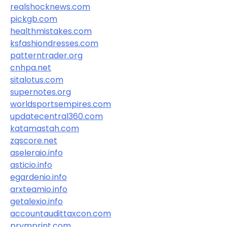
realshocknews.com
pickgb.com
healthmistakes.com
ksfashiondresses.com
patterntrader.org
cnhpa.net
sitalotus.com
supernotes.org
worldsportsempires.com
updatecentral360.com
katamastah.com
zqscore.net
aseleraio.info
asticio.info
egardenio.info
arxteamio.info
getalexio.info
accountaudittaxcon.com
prymprint.com