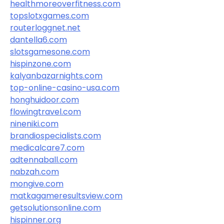
healthmoreoverfitness.com
topslotxgames.com
routerloggnet.net
dantella6.com
slotsgamesone.com
hispinzone.com
kalyanbazarnights.com
top-online-casino-usa.com
honghuidoor.com
flowingtravel.com
nineniki.com
brandiospecialists.com
medicalcare7.com
adtennaball.com
nabzah.com
mongive.com
matkagameresultsview.com
getsolutionsonline.com
hispinner.org