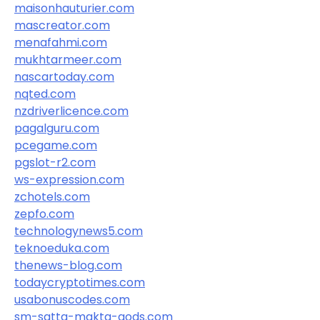
maisonhauturier.com
mascreator.com
menafahmi.com
mukhtarmeer.com
nascartoday.com
nqted.com
nzdriverlicence.com
pagalguru.com
pcegame.com
pgslot-r2.com
ws-expression.com
zchotels.com
zepfo.com
technologynews5.com
teknoeduka.com
thenews-blog.com
todaycryptotimes.com
usabonuscodes.com
sm-satta-makta-gods.com