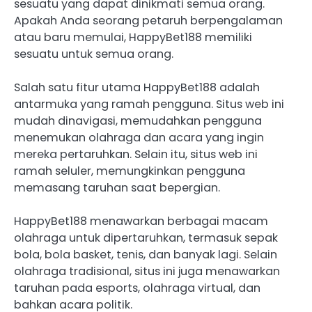
sesuatu yang dapat dinikmati semua orang.
Apakah Anda seorang petaruh berpengalaman
atau baru memulai, HappyBet188 memiliki
sesuatu untuk semua orang.
Salah satu fitur utama HappyBet188 adalah
antarmuka yang ramah pengguna. Situs web ini
mudah dinavigasi, memudahkan pengguna
menemukan olahraga dan acara yang ingin
mereka pertaruhkan. Selain itu, situs web ini
ramah seluler, memungkinkan pengguna
memasang taruhan saat bepergian.
HappyBet188 menawarkan berbagai macam
olahraga untuk dipertaruhkan, termasuk sepak
bola, bola basket, tenis, dan banyak lagi. Selain
olahraga tradisional, situs ini juga menawarkan
taruhan pada esports, olahraga virtual, dan
bahkan acara politik.