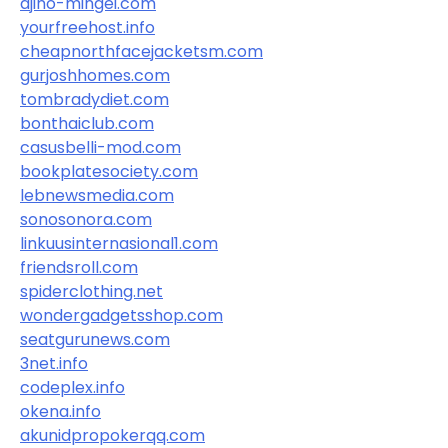
ajino-mingei.com
yourfreehost.info
cheapnorthfacejacketsm.com
gurjoshhomes.com
tombradydiet.com
bonthaiclub.com
casusbelli-mod.com
bookplatesociety.com
lebnewsmedia.com
sonosonora.com
linkuusinternasional1.com
friendsroll.com
spiderclothing.net
wondergadgetsshop.com
seatgurunews.com
3net.info
codeplex.info
okena.info
akunidpropokerqq.com