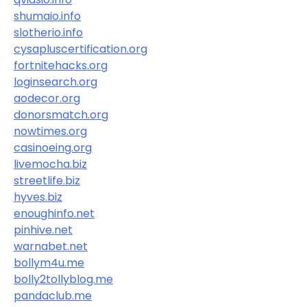
shumaio.info
slotherio.info
cysapluscertification.org
fortnitehacks.org
loginsearch.org
aodecor.org
donorsmatch.org
nowtimes.org
casinoeing.org
livemocha.biz
streetlife.biz
hyves.biz
enoughinfo.net
pinhive.net
warnabet.net
bollym4u.me
bolly2tollyblog.me
pandaclub.me