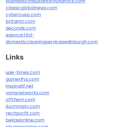
businessconsultantsroundrock.com
classicglobalnews.com
cybercusp.com
britaintt.com
deconds.com
easycartltd-
domesticcleaningservicesedinburgh.com
Links
uae-times.com
gamerifys.com
inspiratif.net
vsmsnetworks.com
offthem.com
ibommatv.com
techporfit.com
bekasionline.com
nbusinessplan.com