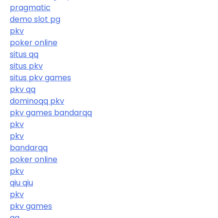
pragmatic
demo slot pg
pkv
poker online
situs qq
situs pkv
situs pkv games
pkv qq
dominoqq pkv
pkv games bandarqq
pkv
pkv
bandarqq
poker online
pkv
qiu qiu
pkv
pkv games
qq