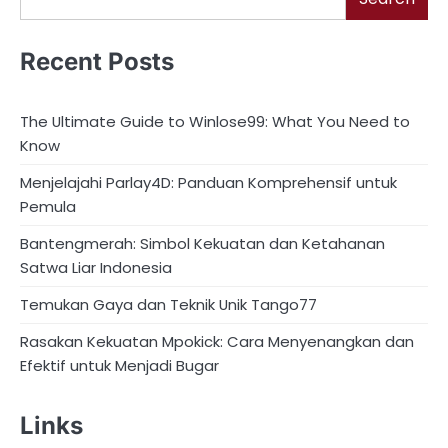
Recent Posts
The Ultimate Guide to Winlose99: What You Need to
Know
Menjelajahi Parlay4D: Panduan Komprehensif untuk
Pemula
Bantengmerah: Simbol Kekuatan dan Ketahanan
Satwa Liar Indonesia
Temukan Gaya dan Teknik Unik Tango77
Rasakan Kekuatan Mpokick: Cara Menyenangkan dan
Efektif untuk Menjadi Bugar
Links