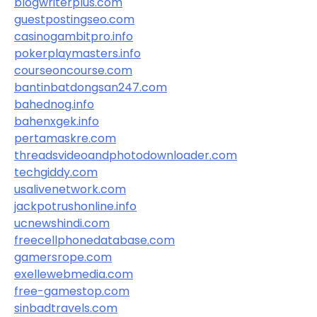
blogwriterplus.com
guestpostingseo.com
casinogambitpro.info
pokerplaymasters.info
courseoncourse.com
bantinbatdongsan247.com
bahednog.info
bahenxgek.info
pertamaskre.com
threadsvideoandphotodownloader.com
techgiddy.com
usalivenetwork.com
jackpotrushonline.info
ucnewshindi.com
freecellphonedatabase.com
gamersrope.com
exellewebmedia.com
free-gamestop.com
sinbadtravels.com