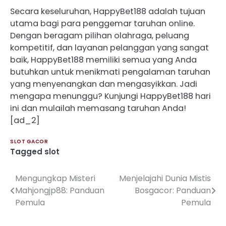
Secara keseluruhan, HappyBet188 adalah tujuan
utama bagi para penggemar taruhan online.
Dengan beragam pilihan olahraga, peluang
kompetitif, dan layanan pelanggan yang sangat
baik, HappyBet188 memiliki semua yang Anda
butuhkan untuk menikmati pengalaman taruhan
yang menyenangkan dan mengasyikkan. Jadi
mengapa menunggu? Kunjungi HappyBet188 hari
ini dan mulailah memasang taruhan Anda!
[ad_2]
SLOT GACOR
Tagged
slot
Mengungkap Misteri
Menjelajahi Dunia Mistis
Post
Mahjongjp88: Panduan
Bosgacor: Panduan
navigation
Pemula
Pemula