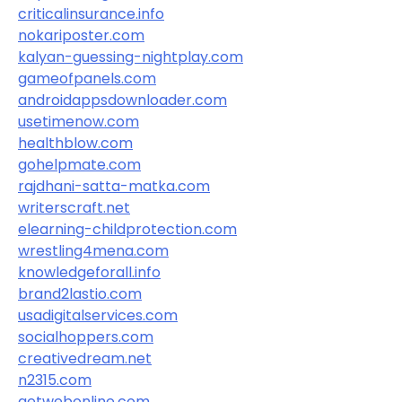
criticalinsurance.info
nokariposter.com
kalyan-guessing-nightplay.com
gameofpanels.com
androidappsdownloader.com
usetimenow.com
healthblow.com
gohelpmate.com
rajdhani-satta-matka.com
writerscraft.net
elearning-childprotection.com
wrestling4mena.com
knowledgeforall.info
brand2lastio.com
usadigitalservices.com
socialhoppers.com
creativedream.net
n2315.com
getwebonline.com