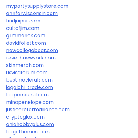
mypartysupplystore.com
annforwisconsin.com
findjaipur.com
cultofjim.com
glimmerick.com
davidfollett.com
newcollegebeat.com
reverbnewyork.com
skinmerch.com
usvisaforum.com
bestmovierulz.com
jagalchi-trade.com
loopersound.com
minapenelope.com
justicereformalliance.com
cryptoglax.com
ohiohobbyplus.com
bogothemes.com