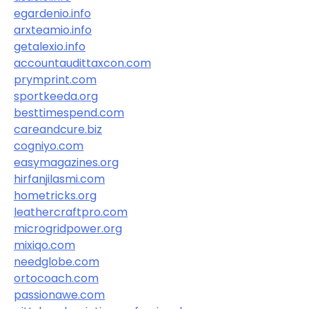
egardenio.info
arxteamio.info
getalexio.info
accountaudittaxcon.com
prymprint.com
sportkeeda.org
besttimespend.com
careandcure.biz
cogniyo.com
easymagazines.org
hirfanjilasmi.com
hometricks.org
leathercraftpro.com
microgridpower.org
mixiqo.com
needglobe.com
ortocoach.com
passionawe.com