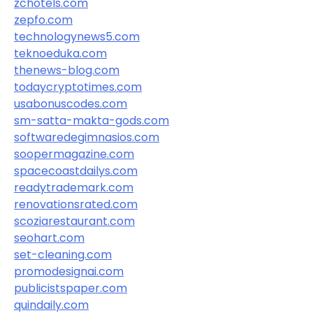
zchotels.com
zepfo.com
technologynews5.com
teknoeduka.com
thenews-blog.com
todaycryptotimes.com
usabonuscodes.com
sm-satta-makta-gods.com
softwaredegimnasios.com
soopermagazine.com
spacecoastdailys.com
readytrademark.com
renovationsrated.com
scoziarestaurant.com
seohart.com
set-cleaning.com
promodesignai.com
publicistspaper.com
quindaily.com