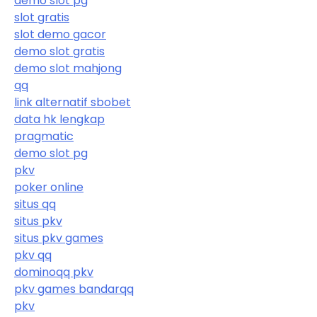
demo slot pg
slot gratis
slot demo gacor
demo slot gratis
demo slot mahjong
qq
link alternatif sbobet
data hk lengkap
pragmatic
demo slot pg
pkv
poker online
situs qq
situs pkv
situs pkv games
pkv qq
dominoqq pkv
pkv games bandarqq
pkv