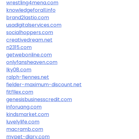
wrestling4mena.com
knowledgeforall.info
brand2lastio.com
usadigitalservices.com
socialhoppers.com
creativedream.net
n2315.com
getwebonline.com
onlyfansheaven.com
lky08.com
ralph-fiennes.net
fielder-maximum-discount.net
fitfllex.com
genesisbusinesscredit.com
inforuang.com
kindsmarket.com
luvelylife.com
macramb.com
mypet-diary.com