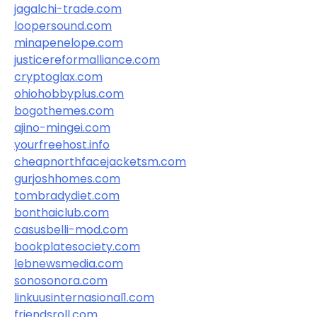
jagalchi-trade.com
loopersound.com
minapenelope.com
justicereformalliance.com
cryptoglax.com
ohiohobbyplus.com
bogothemes.com
ajino-mingei.com
yourfreehost.info
cheapnorthfacejacketsm.com
gurjoshhomes.com
tombradydiet.com
bonthaiclub.com
casusbelli-mod.com
bookplatesociety.com
lebnewsmedia.com
sonosonora.com
linkuusinternasional1.com
friendsroll.com