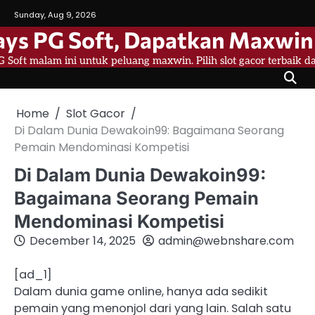
Skip
Sunday, Aug 9, 2026
to
ys PG Soft, Dapatkan Maxwin 
content
 Soft malam ini untuk peluang maxwin. Pilih slot gacor terbaik 
Home
Slot Gacor
Di Dalam Dunia Dewakoin99: Bagaimana Seorang
Pemain Mendominasi Kompetisi
Di Dalam Dunia Dewakoin99:
Bagaimana Seorang Pemain
Mendominasi Kompetisi
December 14, 2025
admin@webnshare.com
[ad_1]
Dalam dunia game online, hanya ada sedikit
pemain yang menonjol dari yang lain. Salah satu