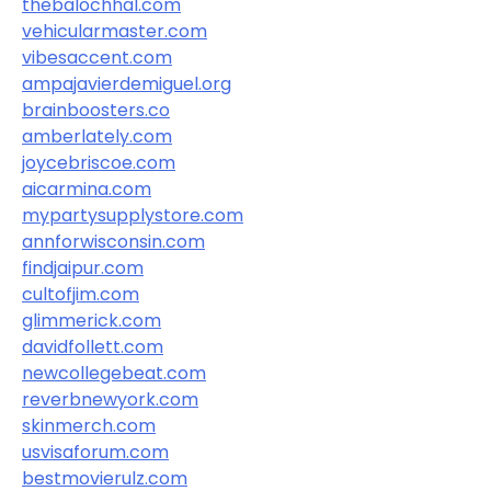
thebalochhal.com
vehicularmaster.com
vibesaccent.com
ampajavierdemiguel.org
brainboosters.co
amberlately.com
joycebriscoe.com
aicarmina.com
mypartysupplystore.com
annforwisconsin.com
findjaipur.com
cultofjim.com
glimmerick.com
davidfollett.com
newcollegebeat.com
reverbnewyork.com
skinmerch.com
usvisaforum.com
bestmovierulz.com