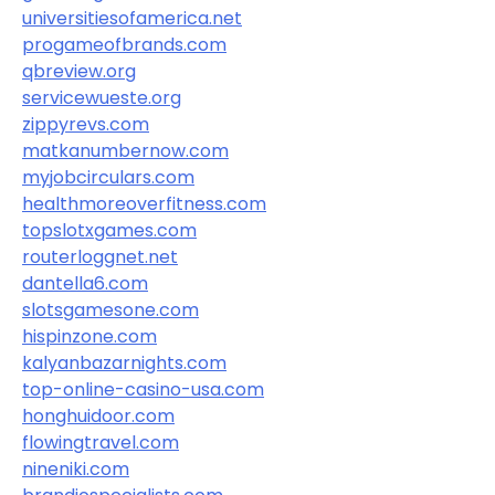
universitiesofamerica.net
progameofbrands.com
qbreview.org
servicewueste.org
zippyrevs.com
matkanumbernow.com
myjobcirculars.com
healthmoreoverfitness.com
topslotxgames.com
routerloggnet.net
dantella6.com
slotsgamesone.com
hispinzone.com
kalyanbazarnights.com
top-online-casino-usa.com
honghuidoor.com
flowingtravel.com
nineniki.com