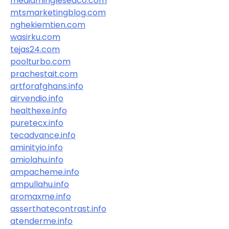
mediamingleseaco.com
mtsmarketingblog.com
nghekiemtien.com
wasirku.com
tejas24.com
poolturbo.com
prachestait.com
artforafghans.info
airvendio.info
healthexe.info
puretecx.info
tecadvance.info
aminityio.info
amiolahu.info
ampacheme.info
ampullahu.info
aromaxme.info
asserthatecontrast.info
atenderme.info