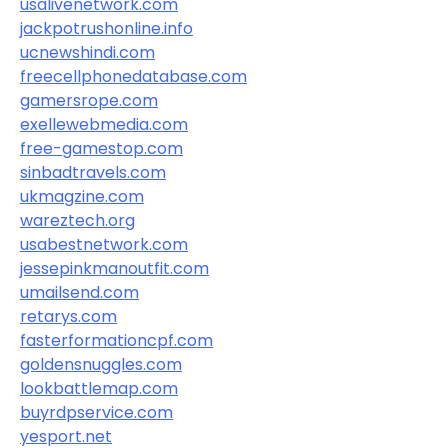
usalivenetwork.com
jackpotrushonline.info
ucnewshindi.com
freecellphonedatabase.com
gamersrope.com
exellewebmedia.com
free-gamestop.com
sinbadtravels.com
ukmagzine.com
wareztech.org
usabestnetwork.com
jessepinkmanoutfit.com
umailsend.com
retarys.com
fasterformationcpf.com
goldensnuggles.com
lookbattlemap.com
buyrdpservice.com
yesport.net