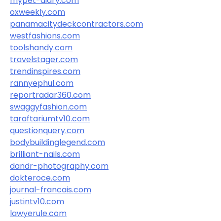
mypet-diary.com
oxweekly.com
panamacitydeckcontractors.com
westfashions.com
toolshandy.com
travelstager.com
trendinspires.com
rannyephul.com
reportradar360.com
swaggyfashion.com
taraftariumtv10.com
questionquery.com
bodybuildinglegend.com
brilliant-nails.com
dandr-photography.com
dokteroce.com
journal-francais.com
justintv10.com
lawyerule.com