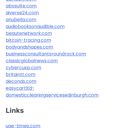
abosulte.com
aiverse24.com
anubella.com
audiobooksonaudible.com
beautenetwork.com
bitcoin-tracing.com
bodyandshapes.com
businessconsultantsroundrock.com
classicglobalnews.com
cybercusp.com
britaintt.com
deconds.com
easycartltd-
domesticcleaningservicesedinburgh.com
Links
uae-times.com