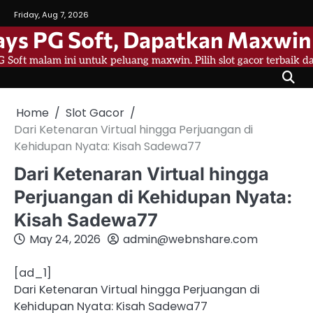
Skip
Friday, Aug 7, 2026
to
ys PG Soft, Dapatkan Maxwin 
content
 Soft malam ini untuk peluang maxwin. Pilih slot gacor terbaik 
Home
Slot Gacor
Dari Ketenaran Virtual hingga Perjuangan di
Kehidupan Nyata: Kisah Sadewa77
Dari Ketenaran Virtual hingga
Perjuangan di Kehidupan Nyata:
Kisah Sadewa77
May 24, 2026
admin@webnshare.com
[ad_1]
Dari Ketenaran Virtual hingga Perjuangan di
Kehidupan Nyata: Kisah Sadewa77