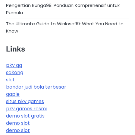
Pengertian Bunga99: Panduan Komprehensif untuk
Pemula
The Ultimate Guide to Winlose99: What You Need to
Know
Links
pkv qq
sakong
slot
bandar judi bola terbesar
gaple
situs pkv games
pkv games resmi
demo slot gratis
demo slot
demo slot