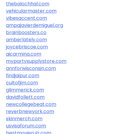
thebalochhal.com
vehicularmaster.com
vibesaccent.com
ampajavierdemiguel.org
brainboosters.co
amberlately.com
joycebriscoe.com
aicarmina.com
mypartysupplystore.com
annforwisconsin.com
findjaipur.com
cultofjim.com
glimmerick.com
davidfollett.com
newcollegebeat.com
reverbnewyork.com
skinmerch.com
usvisaforum.com
bestmovierulz.com