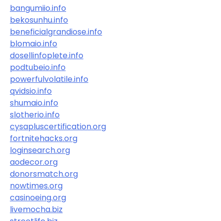
bangumiio.info
bekosunhu.info
beneficialgrandiose.info
blomaio.info
dosellinfoplete.info
podtubeio.info
powerfulvolatile.info
qvidsio.info
shumaio.info
slotherio.info
cysapluscertification.org
fortnitehacks.org
loginsearch.org
aodecor.org
donorsmatch.org
nowtimes.org
casinoeing.org
livemocha.biz