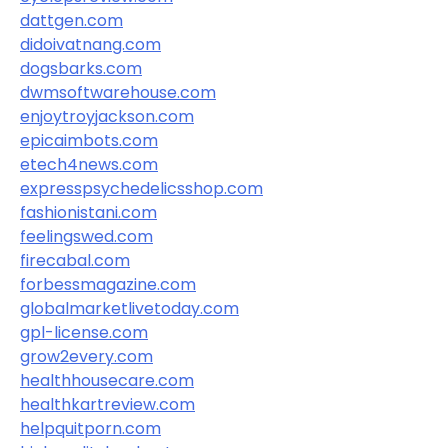
dattgen.com
didoivatnang.com
dogsbarks.com
dwmsoftwarehouse.com
enjoytroyjackson.com
epicaimbots.com
etech4news.com
expresspsychedelicsshop.com
fashionistani.com
feelingswed.com
firecabal.com
forbessmagazine.com
globalmarketlivetoday.com
gpl-license.com
grow2every.com
healthhousecare.com
healthkartreview.com
helpquitporn.com