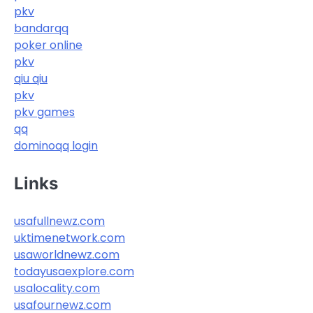
pkv
bandarqq
poker online
pkv
qiu qiu
pkv
pkv games
qq
dominoqq login
Links
usafullnewz.com
uktimenetwork.com
usaworldnewz.com
todayusaexplore.com
usalocality.com
usafournewz.com