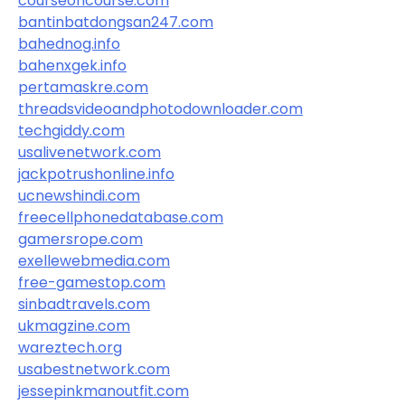
courseoncourse.com
bantinbatdongsan247.com
bahednog.info
bahenxgek.info
pertamaskre.com
threadsvideoandphotodownloader.com
techgiddy.com
usalivenetwork.com
jackpotrushonline.info
ucnewshindi.com
freecellphonedatabase.com
gamersrope.com
exellewebmedia.com
free-gamestop.com
sinbadtravels.com
ukmagzine.com
wareztech.org
usabestnetwork.com
jessepinkmanoutfit.com