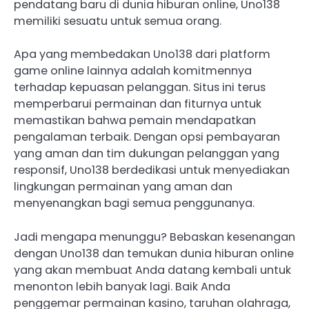
pendatang baru di dunia hiburan online, Uno138
memiliki sesuatu untuk semua orang.
Apa yang membedakan Uno138 dari platform
game online lainnya adalah komitmennya
terhadap kepuasan pelanggan. Situs ini terus
memperbarui permainan dan fiturnya untuk
memastikan bahwa pemain mendapatkan
pengalaman terbaik. Dengan opsi pembayaran
yang aman dan tim dukungan pelanggan yang
responsif, Uno138 berdedikasi untuk menyediakan
lingkungan permainan yang aman dan
menyenangkan bagi semua penggunanya.
Jadi mengapa menunggu? Bebaskan kesenangan
dengan Uno138 dan temukan dunia hiburan online
yang akan membuat Anda datang kembali untuk
menonton lebih banyak lagi. Baik Anda
penggemar permainan kasino, taruhan olahraga,