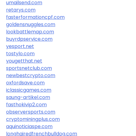
umailsend.com
retarys.com
fasterformationcpf.com
goldensnuggles.com
lookbattlemap.com
buyrdpservice.com
yesport.net
tostylo.com
yougetthat.net
sportsnetclub.com
newbestcrypto.com
oxfordsave.com
iclassicgames.com
saung-artikel.com
fasthokivip2.com
observersports.com
cryptominingplus.com
aquinoticiaspe.com
longhairedfrenchbulldog.com