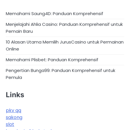
Memahami Saung4D: Panduan Komprehensif
Menjelajahi Ahlia Casino: Panduan Komprehensif untuk
Pemain Baru
10 Alasan Utama Memilih JurusCasino untuk Permainan
Online
Memahami Plisbet: Panduan Komprehensif
Pengertian Bunga99: Panduan Komprehensif untuk
Pemula
Links
pkv qq
sakong
slot