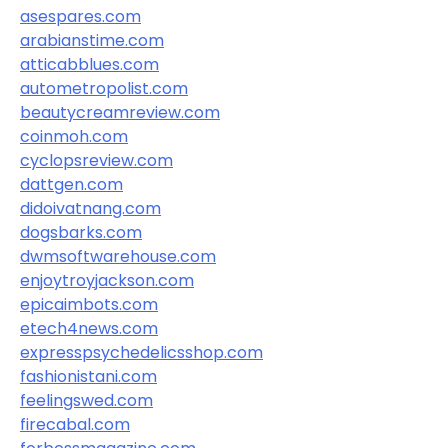
asespares.com
arabianstime.com
atticabblues.com
autometropolist.com
beautycreamreview.com
coinmoh.com
cyclopsreview.com
dattgen.com
didoivatnang.com
dogsbarks.com
dwmsoftwarehouse.com
enjoytroyjackson.com
epicaimbots.com
etech4news.com
expresspsychedelicsshop.com
fashionistani.com
feelingswed.com
firecabal.com