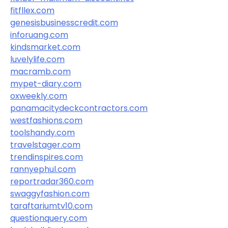
fitfllex.com
genesisbusinesscredit.com
inforuang.com
kindsmarket.com
luvelylife.com
macramb.com
mypet-diary.com
oxweekly.com
panamacitydeckcontractors.com
westfashions.com
toolshandy.com
travelstager.com
trendinspires.com
rannyephul.com
reportradar360.com
swaggyfashion.com
taraftariumtv10.com
questionquery.com