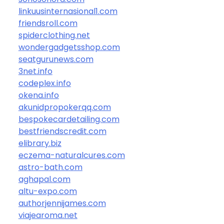
linkuusinternasional1.com
friendsroll.com
spiderclothing.net
wondergadgetsshop.com
seatgurunews.com
3net.info
codeplex.info
okena.info
akunidpropokerqq.com
bespokecardetailing.com
bestfriendscredit.com
elibrary.biz
eczema-naturalcures.com
astro-bath.com
aghapal.com
altu-expo.com
authorjennijames.com
viajearoma.net