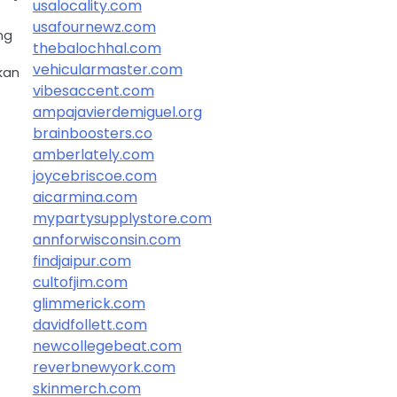
usalocality.com
usafournewz.com
ng
thebalochhal.com
vehicularmaster.com
kan
vibesaccent.com
ampajavierdemiguel.org
brainboosters.co
amberlately.com
joycebriscoe.com
aicarmina.com
mypartysupplystore.com
annforwisconsin.com
findjaipur.com
cultofjim.com
glimmerick.com
davidfollett.com
newcollegebeat.com
reverbnewyork.com
skinmerch.com