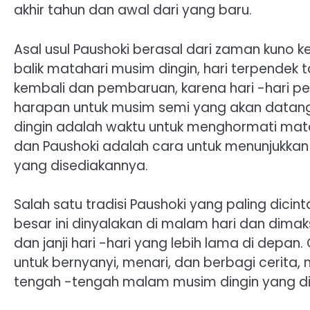
akhir tahun dan awal dari yang baru.
Asal usul Paushoki berasal dari zaman kuno k
balik matahari musim dingin, hari terpendek t
kembali dan pembaruan, karena hari -hari 
harapan untuk musim semi yang akan datang.
dingin adalah waktu untuk menghormati mata
dan Paushoki adalah cara untuk menunjukkan
yang disediakannya.
Salah satu tradisi Paushoki yang paling dic
besar ini dinyalakan di malam hari dan di
dan janji hari -hari yang lebih lama di depan
untuk bernyanyi, menari, dan berbagi cerita
tengah -tengah malam musim dingin yang di