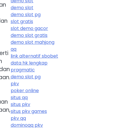
demo slot
kan
demo slot
demo slot pg
dan
slot gratis
slot demo gacor
demo slot gratis
demo slot mahjong
qq
rti
link alternatif sbobet
n
data hk lengkap
 dan
pragmatic
demo slot pg
aan.
pkv
poker online
situs qq
aan
situs pkv
aan,
situs pkv games
pkv qq
dominoqq pkv